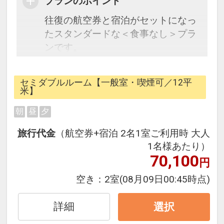
プランのポイント
往復の航空券と宿泊がセットになっ
たスタンダードな＜食事なし＞プラ
ンです。
フライトと宿泊を自由に組み合わせ
できるダイナミックパッケージだか
セミダブルルーム【一般室・喫煙可／12平
ら、一都市滞在はもちろん周遊旅行
米】
にも最適！
朝
昼
夕
旅行期間中の1泊だけの宿泊や延
泊・飛び泊なども自由自在です。
旅行代金
（航空券+宿泊 2名1室ご利用時 大人
フライトは、安心のJAL（または
1名様あたり）
JALグループ）確約！フライトマイ
70,100
円
ル50%貯まります。
空き：
2室
(08月09日00:45時点)
オプションでレンタカーや現地交
通・体験プランなどの追加（同時予
詳細
選択
約）が可能なプランもございます。