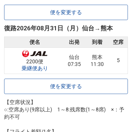
便を変更する
復路
2026年08月31日（月）
仙台
→
熊本
便名
出発
到着
空席
仙台
熊本
5
2200便
07:35
11:30
乗継便あり
便を変更する
【空席状況】
○:空席あり(9席以上) 1～8:残席数(1～8席) ×：予
約不可
【フライト差額/1名】