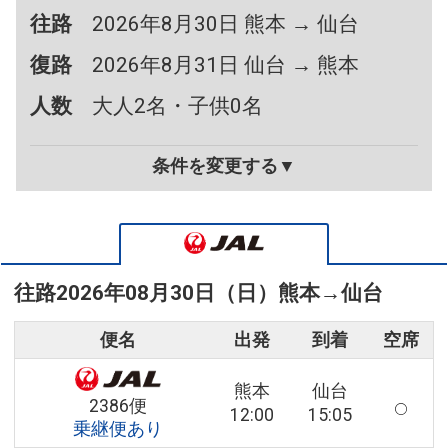
往路
2026年8月30日 熊本 → 仙台
復路
2026年8月31日 仙台 → 熊本
人数
大人2名・子供0名
条件を変更する▼
往路
2026年08月30日（日）
熊本
→
仙台
便名
出発
到着
空席
熊本
仙台
2386便
12:00
15:05
乗継便あり