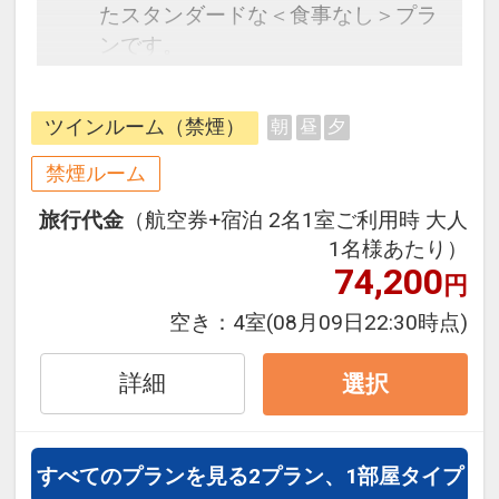
たスタンダードな＜食事なし＞プラ
ンです。
フライトと宿泊を自由に組み合わせ
できるダイナミックパッケージだか
ツインルーム（禁煙）
朝
昼
夕
ら、一都市滞在はもちろん周遊旅行
にも最適！
禁煙ルーム
旅行期間中の1泊だけの宿泊や延
旅行代金
（航空券+宿泊 2名1室ご利用時 大人
泊・飛び泊なども自由自在です。
1名様あたり）
フライトは、安心のJAL（または
74,200
円
JALグループ）確約！フライトマイ
ル50%貯まります。
空き：
4室
(08月09日22:30時点)
オプションでレンタカーや現地交
通・体験プランなどの追加（同時予
詳細
選択
約）が可能なプランもございます。
すべてのプランを見る
2プラン、1部屋タイプ