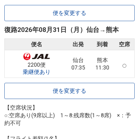
便を変更する
復路
2026年08月31日（月）
仙台
→
熊本
便名
出発
到着
空席
仙台
熊本
2200便
07:35
11:30
乗継便あり
便を変更する
【空席状況】
○:空席あり(9席以上) 1～8:残席数(1～8席) ×：予
約不可
【フライト差額/1名】