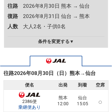
往路
2026年8月30日 熊本 → 仙台
復路
2026年8月31日 仙台 → 熊本
人数
大人2名・子供0名
条件を変更する▼
往路
2026年08月30日（日）
熊本
→
仙台
便名
出発
到着
空席
熊本
仙台
2386便
12:00
15:05
乗継便あり