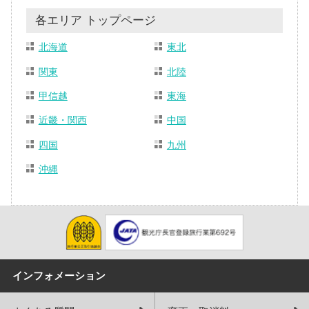
各エリア トップページ
北海道
東北
関東
北陸
甲信越
東海
近畿・関西
中国
四国
九州
沖縄
インフォメーション