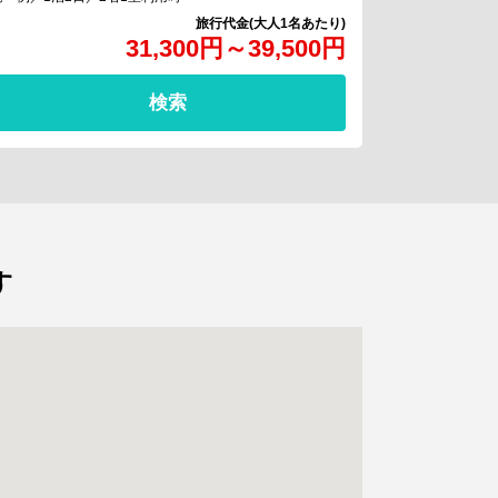
31,300
円
～
39,500
円
検索
す