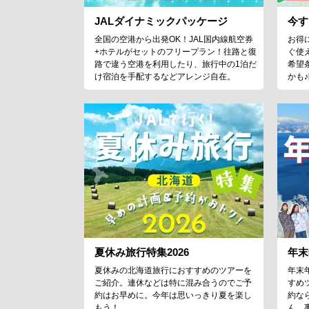
JALダイナミックパッケージ
今す
全国の空港から出発OK！JAL国内線航空券
お得
+ホテルがセットのフリープラン！往路と復
ぐ使
路で違う空港を利用したり、旅行中の1泊だ
希望
け宿泊を手配するなどアレンジ自在。
かも
夏休み旅行特集2026
年末
夏休みの北海道旅行におすすめのツアーを
年末
ご紹介。連休などは特に混み合うのでご予
すめ
約はお早めに。今年は思いっきり夏を楽し
約な
もう！
ん、