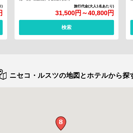
円
31,500
円
～
40,800
円
検索
ニセコ・ルスツの地図とホテルから探