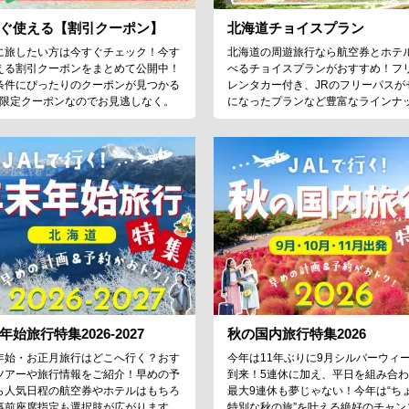
ぐ使える【割引クーポン】
北海道チョイスプラン
に旅したい方は今すぐチェック！今す
北海道の周遊旅行なら航空券とホテ
える割引クーポンをまとめて公開中！
べるチョイスプランがおすすめ！フ
条件にぴったりのクーポンが見つかる
レンタカー付き、JRのフリーパスが
♪限定クーポンなのでお見逃しなく。
になったプランなど豊富なラインナ
年始旅行特集2026-2027
秋の国内旅行特集2026
年始・お正月旅行はどこへ行く？おす
今年は11年ぶりに9月シルバーウィ
ツアーや旅行情報をご紹介！早めの予
到来！5連休に加え、平日を組み合
ら人気日程の航空券やホテルはもちろ
最大9連休も夢じゃない！今年は“ち
事前座席指定も選択肢が広がります。
特別な秋の旅”を叶える絶好のチャン