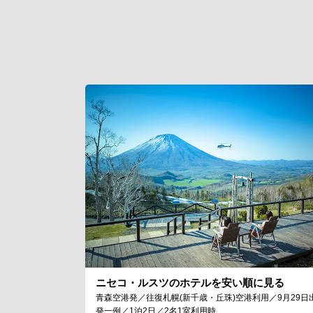
ニセコ・ルスツのホテルを安い順に見る
青森空港発／往復札幌(新千歳・丘珠)空港利用／9月29日
発一例／1泊2日／2名1室利用時