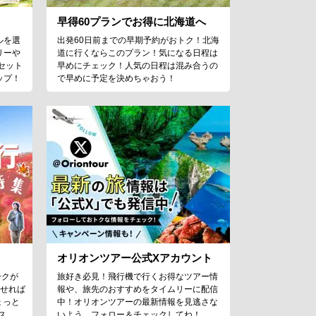
早得60プランでお得に北海道へ
ルを選
出発60日前までの早期予約がおトク！北海
リーや
道に行くならこのプラン！気になる日程は
セット
早めにチェック！人気の日程は混み合うの
ップ！
で早めに予定を決めちゃおう！
オリオンツアー公式Xアカウント
ークが
旅好き必見！飛行機で行くお得なツアー情
わせれば
報や、旅先のおすすめをタイムリーに配信
ょっと
中！オリオンツアーの最新情報を見逃さな
ス。
いよう、フォロー＆チェックしてね！