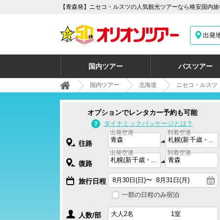
【青森発】ニセコ・ルスツの人気観光ツアーなら格安国内旅行
出発
国内ツアー
バスツアー
国内ツアー
北海道
ニセコ・ルスツ
オプションでレンタカー予約も可能
ダイナミックパッケージとは？
出発空港
到着空港
往路
出発空港
到着空港
復路
旅行日程
一部の日程のみ宿泊
人数/部