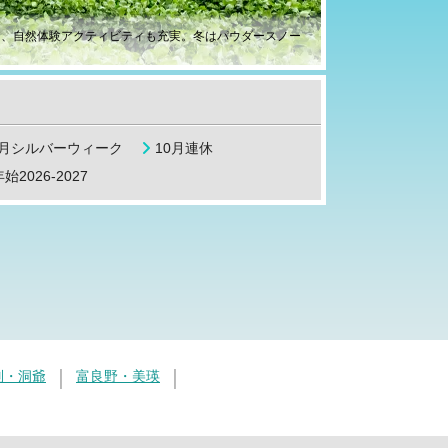
ア、自然体験アクティビティも充実。冬はパウダースノー
9月シルバーウィーク
10月連休
始2026-2027
別・洞爺
富良野・美瑛