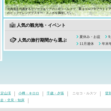
北海道を代表するリゾートエリアのニセコ・ルスツ。夏はゴルフやアウトド
のビッグゲレンデでスキー・スノボを満喫したい。
人気の観光地・イベント
夏休み・お盆
人気の旅行期間から選ぶ
11月連休
年末年
・定山渓
小樽・キロロ
千歳・夕張
ニセコ・ルスツ
登
網走・北見・知床