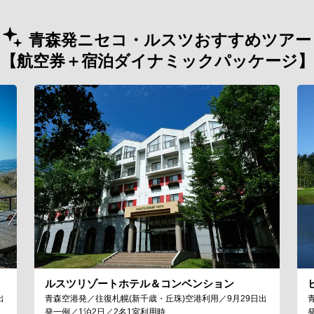
青森発ニセコ・ルスツおすすめツアー
【航空券＋宿泊ダイナミックパッケージ】
ルスツリゾートホテル＆コンベンション
出
青森空港発／往復札幌(新千歳・丘珠)空港利用／9月29日出
発一例／1泊2日／2名1室利用時