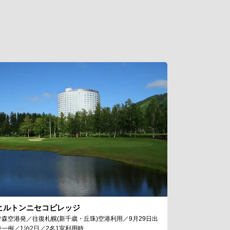
ヒルトンニセコビレッジ
青森空港発／往復札幌(新千歳・丘珠)空港利用／9月29日出
発一例／1泊2日／2名1室利用時