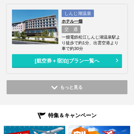
しんじ湖温泉
ホテル一畑
交 通
一畑電鉄松江しんじ湖温泉駅よ
り徒歩で約1分、出雲空港より
車で約30分
[航空券＋宿泊]プラン一覧へ
もっと見る
特集＆キャンペーン