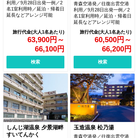
利用／9月28日出発一例／2
青森空港発／往復出雲空港
名1室利用時／延泊・帰着日
利用／9月28日出発一例／2
延長などアレンジ可能
名1室利用時／延泊・帰着日
延長などアレンジ可能
63,900
円
～
60,500
円
～
66,100
円
66,200
円
検索
検索
しんじ湖温泉 夕景湖畔
玉造温泉 松乃湯
すいてんかく
青森空港発／往復出雲空港