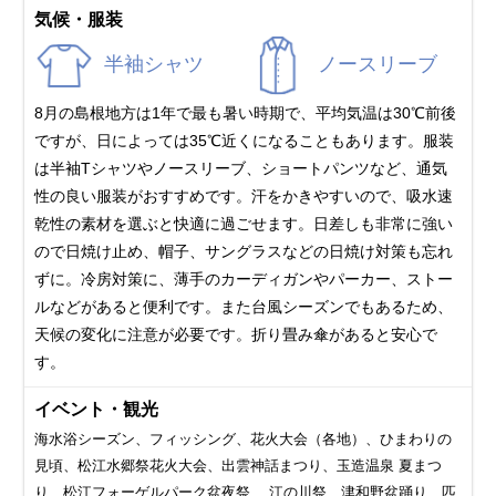
気候・服装
半袖シャツ
ノースリーブ
8月の島根地方は1年で最も暑い時期で、平均気温は30℃前後
ですが、日によっては35℃近くになることもあります。服装
は半袖Tシャツやノースリーブ、ショートパンツなど、通気
性の良い服装がおすすめです。汗をかきやすいので、吸水速
乾性の素材を選ぶと快適に過ごせます。日差しも非常に強い
ので日焼け止め、帽子、サングラスなどの日焼け対策も忘れ
ずに。冷房対策に、薄手のカーディガンやパーカー、ストー
ルなどがあると便利です。また台風シーズンでもあるため、
天候の変化に注意が必要です。折り畳み傘があると安心で
す。
イベント・観光
海水浴シーズン、フィッシング、花火大会（各地）、ひまわりの
見頃、松江水郷祭花火大会、出雲神話まつり、玉造温泉 夏まつ
り、松江フォーゲルパーク盆夜祭 、江の川祭、津和野盆踊り、匹