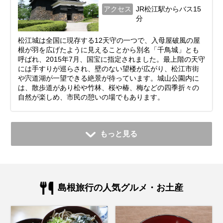
アクセス
JR松江駅からバス15
分
松江城は全国に現存する12天守の一つで、入母屋破風の屋
根が羽を広げたように見えることから別名「千鳥城」とも
呼ばれ、2015年7月、国宝に指定されました。最上階の天守
には手すりが巡らされ、壁のない望楼が広がり、松江市街
や宍道湖が一望できる絶景が待っています。城山公園内に
は、散歩道があり松や竹林、桜や椿、梅などの四季折々の
自然が楽しめ、市民の憩いの場でもあります。
もっと見る
島根旅行の人気グルメ・お土産