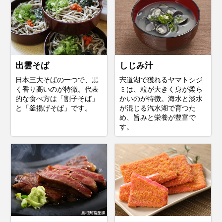
出雲そば
しじみ汁
日本三大そばの一つで、黒
宍道湖で獲れるヤマトシジ
く香り高いのが特徴。代表
ミは、粒が大きく身が柔ら
的な食べ方は「割子そば」
かいのが特徴。海水と淡水
と「釜揚げそば」です。
が混じる汽水湖で育つた
め、旨みと栄養が豊富で
す。