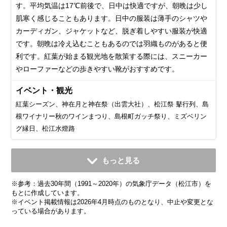
す。平均気温は17℃前後で、日中は快適ですが、朝晩は少し
肌寒く感じることもあります。日中の服装は薄手のシャツや
カーディガン、ジャケットなど、脱ぎ着しやすい服装が快適
です。 朝晩は冷え込むこともあるのでは羽織ものがあると便
利です。紅葉が始まる観光地を散策する際には、スニーカー
やローファーなどの歩きやすい靴がおすすめです。
イベント・観光
紅葉シーズン、神在月と神在祭（出雲大社）、松江祭 鼕行列、島
根ワイナリー秋のワインまつり、島根町ガッチ祭り、ミズベリン
グ縁日、松江水燈路
11月
12月
1月
2月
3月
4月
5月
6月
7月
もっと見る
平均気温・降水量
平均気温・降水量
平均気温・降水量
平均気温・降水量
平均気温・降水量
平均気温・降水量
平均気温・降水量
平均気温・降水量
平均気温・降水量
※参考：過去30年間（1991～2020年）の気象庁データ（松江市）を
12.0℃
7.0℃
4.6℃
5.0℃
8.0℃
13.1℃
18.0℃
21.7℃
25.8℃
121.6mm
154.5mm
153.3mm
118.4mm
134.0mm
113.0mm
130.3mm
173.0mm
234.1mm
もとに作成しています。
※イベント掲載情報は2026年4月時点のものとなり、中止や変更とな
っている場合があります。
気候・服装
気候・服装
気候・服装
気候・服装
気候・服装
気候・服装
気候・服装
気候・服装
気候・服装