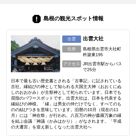
島根の観光スポット情報
出雲大社
出雲
住所
島根県出雲市大社町
杵築東195
アクセス
JR出雲市駅からバス
で25分
日本で最も古い歴史書とされる「古事記」に記されている
古社。縁結びの神として知られる大国主大神（おおくにぬ
しのおおかみ）が主祭神として祀られています。日本でも
屈指のパワースポットです。出雲大社は、日本を代表する
縁結びの神様。「縁」は男女の仲だけでなく、すべてのも
のの結びつきを意味しています。旧暦の10月（現在の11
月）には「神在祭」が行われ、八百万の神が森羅万象の縁
を結ぶ会議「神議（かみはかり）」がなされます。「平成
の大遷宮」を迎え新しくなった出雲大社へ