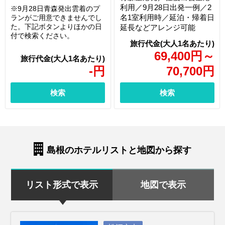
利用／9月28日出発一例／2
※9月28日青森発出雲着のプ
名1室利用時／延泊・帰着日
ランがご用意できませんでし
た。下記ボタンよりほかの日
延長などアレンジ可能
付で検索ください。
69,400
円
～
-
円
70,700
円
検索
検索
島根のホテルリストと地図から探す
リスト形式で表示
地図で表示