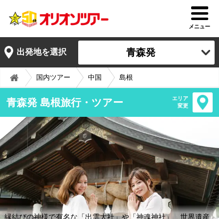
メニュー
青森発
出発地を選択
国内ツアー
中国
島根
エリア
青森発 島根旅行・ツアー
変更
縁結びの神様で有名な「出雲大社」や「神魂神社」、世界遺産