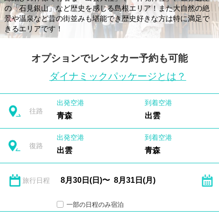
の「石見銀山」など歴史を感じる島根エリア！また大自然の絶
景や温泉など昔の街並みも堪能でき歴史好きな方は特に満足で
きるエリアです！
オプションでレンタカー予約も可能
ダイナミックパッケージとは？
出発空港
到着空港
往路
青森
出雲
出発空港
到着空港
復路
出雲
青森
旅行日程
一部の日程のみ宿泊