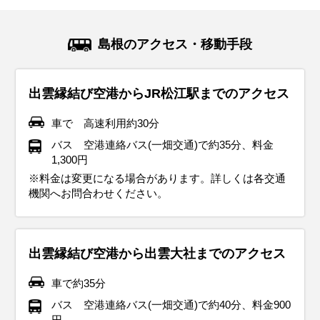
スプリング
スプリング
ダウン
ダウン
ダウン
ニット
コート
コート
コート
コート
カーディガン
長袖シャツ
半袖シャツ
ジャケット
ジャケット
長袖シャツ
レインコート
ワンピース
コート
ジャケット
ジャケット
ジャケット
コート
11月の島根地方は秋の終わりを感じ、冬へと向かう向かう季
12月の島根地方は本格的な冬の始まりで、冷え込みが一段と
1月の島根地方は最も寒い時期。平均気温は約4℃と寒い日が
2月の島根地方も1月に引き続き寒さが厳しく、積雪が観測さ
3月の島根地方は春の訪れを感じつつもまだ寒さが残る季節
4月の島根地方は徐々に冬の寒さが和らぎ、春らしい陽気に
5月の島根地方は春から初夏への移り変わりを感じられ、気
6月の島根地方は梅雨入りの時期で、雨の日が多くなりま
7月の島根地方は梅雨が明けると夏本番となり、平均気温は
島根のアクセス・移動手段
節です。気温も日中20℃近くまで上がる日もありますが、中
厳しくなる時期です。平均気温も7℃前後で最低気温は5℃を
続きます。服装はダウンジャケットや厚手のコートが最適で
れるエリアもあります。平均気温は約5℃で、特に朝晩の冷え
です。平均気温は約8℃で積雪は少なくなってきますが降水量
なる時期です。平均気温は約10～15℃で、比較的過ごしやす
候も安定していて観光にもぴったりな時期です。平均気温は
す。平均気温は21℃程度で、湿度が高くて蒸し暑い日もあり
27℃前後で湿度も高くて蒸し暑い日が続きます。服装は半袖
旬以降は冷え込みが強まり、10℃前後になることが多いで
下回ることもあります。そんな寒い時期の服装には、厚手の
す。インナーにヒートテックなどの保温効果があるものを着
込みが厳しいです。服装は厚手のロングコートやダウンジャ
が多くなります。3月上旬の服装はまだ冬の装いが必要で厚
い気温になります。服装は薄手の長袖シャツやカットソー
17℃前後で晴れて暖かく感じます。服装は日中は20℃を超え
ます。服装は半袖シャツや薄手のブラウスが良く、朝晩は涼
Tシャツやポロシャツ、ハーフパンツなどの通気性の良い軽
出雲縁結び空港からJR松江駅までのアクセス
す。 寒暖差が大きい時期なのでセーターやジャケット、コー
コートやダウンジャケットが必須です。インナーもセーター
るとより寒さを妨げます。またマフラー、手袋など、しっか
ケットがおすすめ。ヒートテックや起毛インナーで寒さ対策
手のコートがあると良いでしょう。また積雪を伴う場合もあ
に、カーディガンや薄手のジャケットを羽織るのがおすすめ
る日もあれば、17℃前後の日もあります。半袖シャツに薄手
しく感じることもあるので羽織るものがあると安心です。ま
装がおすすめです。日中の強い日差しを避けるために、帽子
トなどを状況に合わせて使い分けできる服装がおすすめで
や厚手のシャツなど、重ね着できるものを準備した方が良い
りとした防寒対策も必要です。積雪は少ないですが、路面の
をしっかりしましょう。手袋やマフラーなどの防寒対策も忘
るので防水や防寒に優れた靴のほうが安心です。中旬以降は
です。朝晩は冷え込むのでセーターやパーカー、ライトダウ
の羽織りもの（カーディガン、パーカー、ジャケットなど）
た、防水性の高いレインコートや撥水加工のあるジャケット
やサングラスを使ったり、日焼け止めで紫外線対策をしっか
車で 高速利用約30分
す。足元には防寒性のあるスニーカーやブーツを履いて、観
でしょう。朝晩の冷え込みや天候の変化に備え、マフラー・
凍結に備えて靴は防寒性が高く、滑りにくい低めのブーツや
れずに！雪や雨で路面が滑りやすくなることがあるので、滑
徐々に暖かくなり、軽めのコートやジャケットが良いでしょ
ンなどを重ね着すると良いでしょう。足元は歩きやすいスニ
がおすすめです。 足元はスニーカーや歩きやすい靴がおすす
で雨対策を！折りたたみ傘も必須です。靴は防水スニーカー
り行いましょう。観光施設などは冷房が効いてことが多いの
バス 空港連絡バス(一畑交通)で約35分、料金
光中の快適さを保ちます。
手袋・帽子などの防寒小物を持参すると安心です。また、防
スニーカーなどがおすすめです。
りにくい靴底の靴を選ぶと良い でしょう。
う。また朝晩は冷え込む日も多いので、脱ぎ着しやすい重ね
ーカーを選んで、観光を快適に楽しみましょう。また、ス
めです。出雲大社など、神社を参拝する際には、脱ぎ履きし
やレインシューズが安心できます。
で薄手の羽織ものがあると便利です。
1,300円
水性があり滑りにくい靴やブーツを選ぶことで、山間部など
着が便利です。
ギ・ヒノキ花粉がピークの地域もありますのでマスクなどの
やすい靴を選ぶと良いでしょう。 虫除けや紫外線対策も忘れ
※料金は変更になる場合があります。詳しくは各交通
イベント・観光
イベント・観光
イベント・観光
イベント・観光
イベント・観光
気温が下がりやすい場所でも安全に過ごせます。
花粉対策も忘れずに！
ずに持っていくと安心です。
機関へお問合わせください。
イベント・観光
紅葉シーズン、神在祭、神迎祭、神等去出祭、須佐神社の新嘗
ウィンタースポーツシーズン、イルミネーションシーズン、雲大
ウィンタースポーツシーズン、イルミネーションシーズン、出雲
あじさいの見頃、サイクリングシーズン、フィッシング、出雲大
海水浴シーズン、フィッシング、花火大会（各地）、平田天満宮
イベント・観光
イベント・観光
イベント・観光
祭:、石見神楽の奉納神楽、雲南出雲神楽の夕べ、グリーンフェス
社初詣、吉兆さん行列、出雲ウォーク、隠岐の牛突き（闘牛）初
大社相模分祠 節分祭、日本石見神楽大会、弥栄神楽まつり（どぶ
社 涼殿祭、大山夏山開き祭、松江武者の日、玉造ぷち湯治旅
奉納 平田一式飾り競技大会、多伎キララまつり、玉造温泉 夏まつ
春季祖霊社大祭（出雲大社教）、松江伝統芸能祭、玉造温泉 桜ま
タはまだ、さざんか祭り、HAGANEツリー点灯祭
場所、石見神楽公演（冬公演）
ろくの里）、浜田の夜神楽週末公演、牡蠣フェスティバル、松江
り、頓原のふる里夏祭り、鹿子原の虫送り、広瀬の祇園さん、宍
つり、田和山ひなまつり、多陀寺初午祭、山陰浜田港マリン大橋
スノーアクティビティシーズン、イルミネーションシーズン、神
桜の見頃、松江城春祭り、松江武者行列、津和野流鏑馬、大根島
バラの見頃、出雲大社・例大祭、五本松公園つつじまつり、八雲
水燈路（冬のライトアップ）
道町・氷川神社の祇園祭（れんげ祭）、全日本トライアスロン皆
リレーマラソン
在祭後の神等去出祭、水鳥観察会、ウインターナイトフェスティ
ぼたん祭、今在家チューリップまつり
立つ風土記の丘こどもまつり、ますだ夏まつり、美都温泉まつり
出雲縁結び空港から出雲大社までのアクセス
生大会、三刀屋天満宮例大祭
バル、アクアス（しまね海洋館）クリスマスイベント
車で約35分
バス 空港連絡バス(一畑交通)で約40分、料金900
円