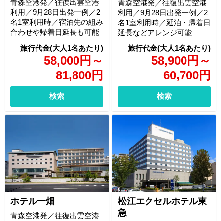
青森空港発／往復出雲空港
青森空港発／往復出雲空港
利用／9月28日出発一例／2
利用／9月28日出発一例／2
名1室利用時／宿泊先の組み
名1室利用時／延泊・帰着日
合わせや帰着日延長も可能
延長などアレンジ可能
58,000
円
～
58,900
円
～
81,800
円
60,700
円
検索
検索
ホテル一畑
松江エクセルホテル東
急
青森空港発／往復出雲空港