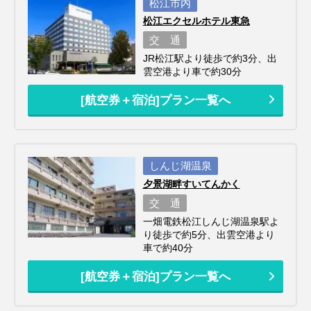
松江市内
松江エクセルホテル東急
交 通
JR松江駅より徒歩で約3分、出
雲空港より車で約30分
[航空券＋宿泊]プラン一覧へ
しんじ湖温泉
夕景湖畔すいてんかく
交 通
一畑電鉄松江しんじ湖温泉駅よ
り徒歩で約5分、出雲空港より
車で約40分
[航空券＋宿泊]プラン一覧へ