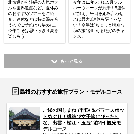
北海道から沖縄の人気ホテ
今年は11年ぶりに9月シル
ルや世界遺産など、夏休み
バーウィークが到来！5連休
のおすすめツアーをご紹
に加え、平日を組み合わせ
介。連休などは特に混み合
れば最大9連休も夢じゃな
うのでご予約はお早めに。
い！今年は“ちょっと特別な
今年こそは思いっきり夏を
秋の旅”を叶える絶好のチャ
楽しもう！
ンス。
もっと見る
島根のおすすめ旅行プラン・モデルコース
ご縁の国しまねで開運＆パワースポッ
トめぐり！縁結び女子旅にぴったり
な、出雲・松江・玉造1泊2日 観光モ
デルコース