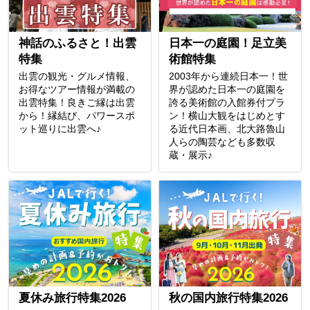
神話のふるさと！出雲
日本一の庭園！足立美
特集
術館特集
出雲の観光・グルメ情報、
2003年から連続日本一！世
お得なツアー情報が満載の
界が認めた日本一の庭園を
出雲特集！良きご縁は出雲
誇る美術館の入館券付プラ
から！縁結び、パワースポ
ン！横山大観をはじめとす
ット巡りに出雲へ♪
る近代日本画、北大路魯山
人らの陶芸なども多数収
蔵・展示♪
夏休み旅行特集2026
秋の国内旅行特集2026