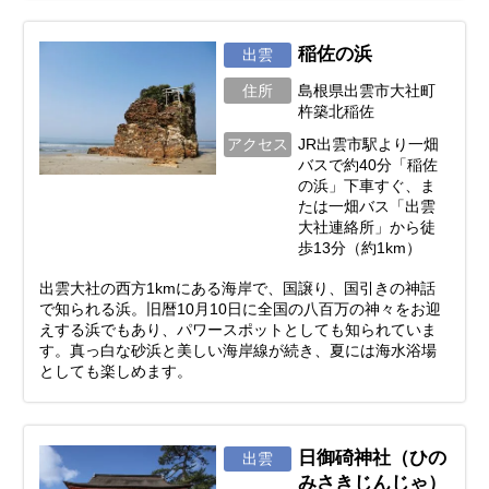
稲佐の浜
出雲
住所
島根県出雲市大社町
杵築北稲佐
アクセス
JR出雲市駅より一畑
バスで約40分「稲佐
の浜」下車すぐ、ま
たは一畑バス「出雲
大社連絡所」から徒
歩13分（約1km）
出雲大社の西方1kmにある海岸で、国譲り、国引きの神話
で知られる浜。旧暦10月10日に全国の八百万の神々をお迎
えする浜でもあり、パワースポットとしても知られていま
す。真っ白な砂浜と美しい海岸線が続き、夏には海水浴場
としても楽しめます。
日御碕神社（ひの
出雲
みさきじんじゃ）