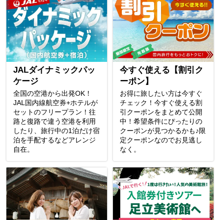
JALダイナミックパッ
今すぐ使える【割引ク
ケージ
ーポン】
全国の空港から出発OK！
お得に旅したい方は今すぐ
JAL国内線航空券+ホテルが
チェック！今すぐ使える割
セットのフリープラン！往
引クーポンをまとめて公開
路と復路で違う空港を利用
中！希望条件にぴったりの
したり、旅行中の1泊だけ宿
クーポンが見つかるかも♪限
泊を手配するなどアレンジ
定クーポンなのでお見逃し
自在。
なく。