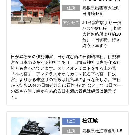
住所
島根県出雲市大社町
日御碕455
アクセス
JR出雲市駅より一畑
バスで約60分（出雲
大社連絡所より約20
分）「日御碕」行き
終点下車すぐ
日が昇る東の伊勢神宮、日が沈む西の日御碕神社。伊勢神
宮が日本の昼を守る神社であり、日御碕神社は夜を守る神
社とも言われています。スサノオノミコトを祀る上の宮
「神の宮」、アマテラスオオミカミを祀る下の宮「日沈
宮」よりなる朱塗りの社殿は龍宮城のような美しさ。神社
から徒歩10分の日御碕灯台は石作りの灯台としては日本一
の高さを誇り岬から眺める日本海の景色は絶景は絶景で
す。
松江城
松江
住所
島根県松江市殿町1-5