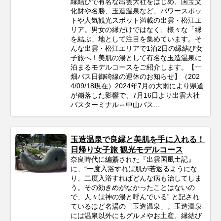
縁結びで有名な出雲大社をはじめ、国宝文
化財や名勝、玉造温泉など、パワースポッ
トや人気観光スポット満載の出雲・松江エ
リア。男女の縁だけではなく、様々な「縁
を結ぶ」地として注目を集めています。そ
んな出雲・松江エリアで1泊2日の縁結び女
子旅へ！美肌の湯として有名な玉造温泉に
泊まるモデルコースをご紹介します。【一
畑バス日御碕線の運休のお知らせ】（202
4/09/18現在）2024年7月の大雨により県道
が崩落した影響で、7月16日より出雲大社
バスターミナル⇔中山バス...
玉造温泉で良縁と美肌を手に入れる！
日帰り女子旅 観光モデルコース
奈良時代に編纂された『出雲国風土記』
に、“一度入浴すれば肌が若返るようにな
り、二度入浴すればどんな病も治してしま
う。その効きめがなかったことはないの
で、人々は神の湯と呼んでいる” と記され
ているほど名湯の「玉造温泉」。玉造温泉
には温泉以外にもグルメやお土産、縁結び