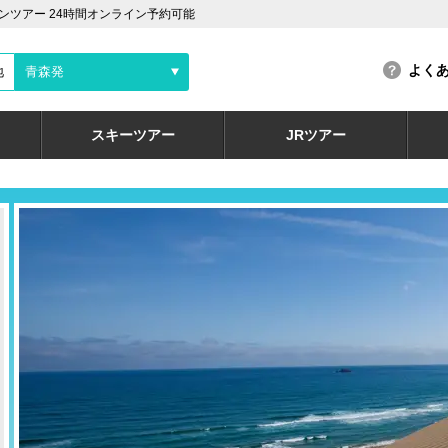
ツアー 24時間オンライン予約可能
よく
地
青森発
スキーツアー
JRツアー