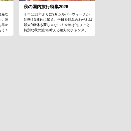
秋の国内旅行特集2026
遺産な
今年は11年ぶりに9月シルバーウィークが
介。連
到来！5連休に加え、平日を組み合わせれば
お早め
最大9連休も夢じゃない！今年は“ちょっと
もう！
特別な秋の旅”を叶える絶好のチャンス。