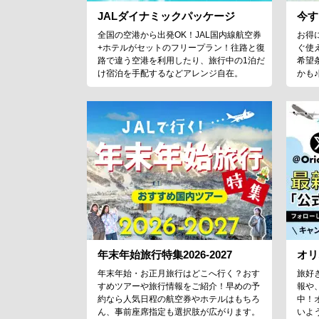
JALダイナミックパッケージ
今す
全国の空港から出発OK！JAL国内線航空券
お得
+ホテルがセットのフリープラン！往路と復
ぐ使
路で違う空港を利用したり、旅行中の1泊だ
希望
け宿泊を手配するなどアレンジ自在。
かも
年末年始旅行特集2026-2027
オリ
年末年始・お正月旅行はどこへ行く？おす
旅好
すめツアーや旅行情報をご紹介！早めの予
報や
約なら人気日程の航空券やホテルはもちろ
中！
ん、事前座席指定も選択肢が広がります。
いよ