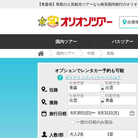
【青森発】鳥取の人気観光ツアーなら格安国内旅行のオリオン
出発
国内ツアー
バスツアー
国内ツアー
中国
鳥取
オプションでレンタカー予約も可能
ダイナミックパッケージとは？
出発空港
到着空港
往路
出発空港
到着空港
復路
旅行日程
一部の日程のみ宿泊
人数/部