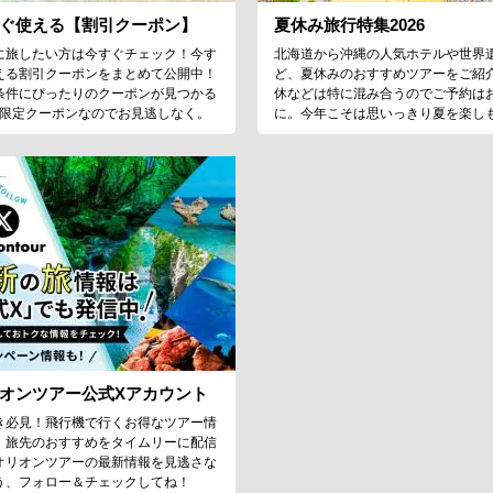
ぐ使える【割引クーポン】
夏休み旅行特集2026
に旅したい方は今すぐチェック！今す
北海道から沖縄の人気ホテルや世界
える割引クーポンをまとめて公開中！
ど、夏休みのおすすめツアーをご紹
条件にぴったりのクーポンが見つかる
休などは特に混み合うのでご予約は
♪限定クーポンなのでお見逃しなく。
に。今年こそは思いっきり夏を楽し
オンツアー公式Xアカウント
き必見！飛行機で行くお得なツアー情
、旅先のおすすめをタイムリーに配信
オリオンツアーの最新情報を見逃さな
う、フォロー＆チェックしてね！