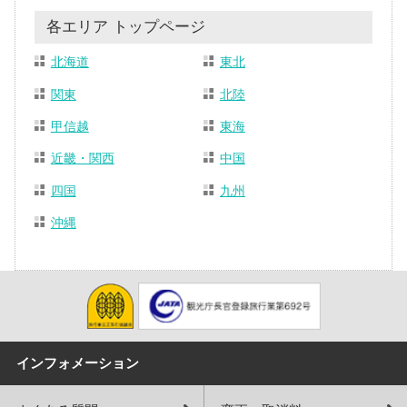
各エリア トップページ
北海道
東北
関東
北陸
甲信越
東海
近畿・関西
中国
四国
九州
沖縄
インフォメーション