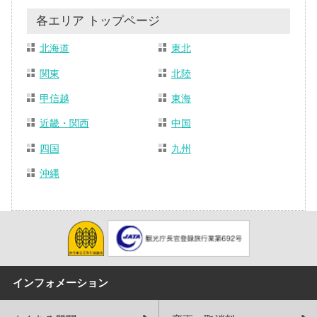
各エリア トップページ
北海道
東北
関東
北陸
甲信越
東海
近畿・関西
中国
四国
九州
沖縄
インフォメーション