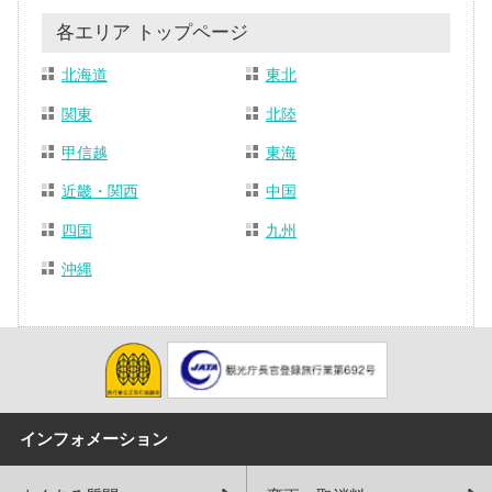
各エリア トップページ
北海道
東北
関東
北陸
甲信越
東海
近畿・関西
中国
四国
九州
沖縄
インフォメーション