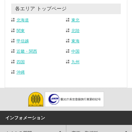
各エリア トップページ
北海道
東北
関東
北陸
甲信越
東海
近畿・関西
中国
四国
九州
沖縄
インフォメーション