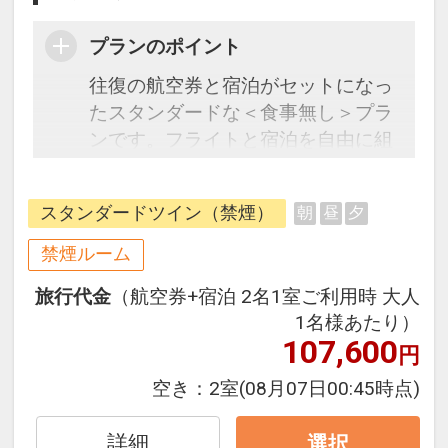
プランのポイント
往復の航空券と宿泊がセットになっ
たスタンダードな＜食事無し＞プラ
ンです。フライトと宿泊を自由に組
み合わせできるダイナミックパッケ
ージだから、一都市滞在はもちろん
スタンダードツイン（禁煙）
朝
昼
夕
周遊旅行にも最適！
旅行期間中の1泊だけの宿泊や延
禁煙ルーム
泊・飛び泊なども自由自在です。
旅行代金
（航空券+宿泊 2名1室ご利用時 大人
フライトは、安心のJAL（または
1名様あたり）
JALグループ）確約！フライトマイ
107,600
円
ル50%貯まります。
オプションでレンタカーや現地交
空き：
2室
(08月07日00:45時点)
通・体験プランなどの追加（同時予
約）が可能なプランもございます。
詳細
選択