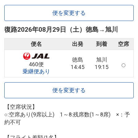
便を変更する
復路
2026年08月29日（土）
徳島
→
旭川
便名
出発
到着
空席
徳島
旭川
460便
14:45
19:15
乗継便あり
便を変更する
【空席状況】
○:空席あり(9席以上) 1～8:残席数(1～8席) ×：予
約不可
【フライト差額/1名】