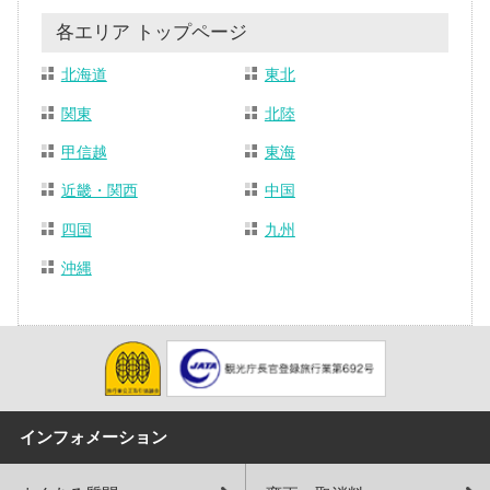
各エリア トップページ
北海道
東北
関東
北陸
甲信越
東海
近畿・関西
中国
四国
九州
沖縄
インフォメーション