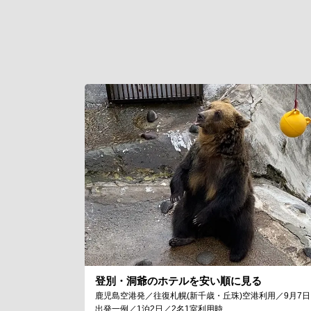
登別・洞爺のホテルを安い順に見る
鹿児島空港発／往復札幌(新千歳・丘珠)空港利用／9月7日
出発一例／1泊2日／2名1室利用時