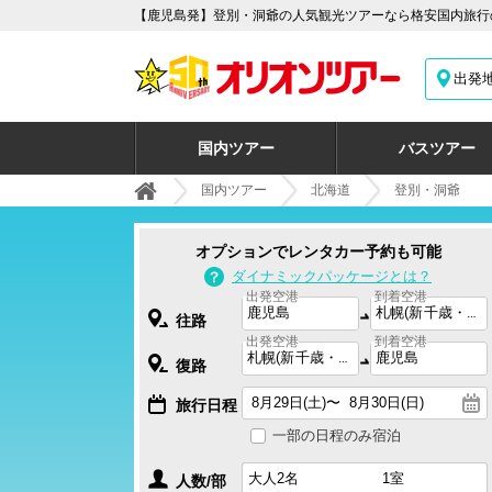
【鹿児島発】登別・洞爺の人気観光ツアーなら格安国内旅行の
出発
国内ツアー
バスツアー
国内ツアー
北海道
登別・洞爺
オプションでレンタカー予約も可能
ダイナミックパッケージとは？
出発空港
到着空港
往路
出発空港
到着空港
復路
旅行日程
一部の日程のみ宿泊
人数/部