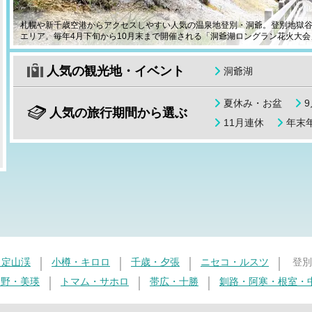
札幌や新千歳空港からアクセスしやすい人気の温泉地登別・洞爺。登別地獄
エリア。毎年4月下旬から10月末まで開催される「洞爺湖ロングラン花火大会
人気の観光地・イベント
洞爺湖
夏休み・お盆
人気の旅行期間から選ぶ
11月連休
年末年
・定山渓
小樽・キロロ
千歳・夕張
ニセコ・ルスツ
登別
良野・美瑛
トマム・サホロ
帯広・十勝
釧路・阿寒・根室・