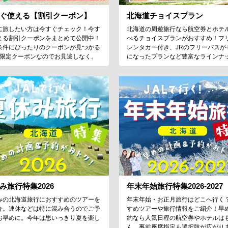
ぐ使える【割引クーポン】
北海道チョイスプラン
に旅したい方は今すぐチェック！今す
北海道の周遊旅行なら航空券とホテ
える割引クーポンをまとめて公開中！
べるチョイスプランがおすすめ！フ
条件にぴったりのクーポンが見つかる
レンタカー付き、JRのフリーパスが
♪限定クーポンなのでお見逃しなく。
になったプランなど豊富なラインナ
み旅行特集2026
年末年始旅行特集2026-2027
みの北海道旅行におすすめのツアーを
年末年始・お正月旅行はどこへ行く
介。連休などは特に混み合うのでご予
すめツアーや旅行情報をご紹介！早
お早めに。今年は思いっきり夏を楽し
約なら人気日程の航空券やホテルは
！
ん、事前座席指定も選択肢が広がり