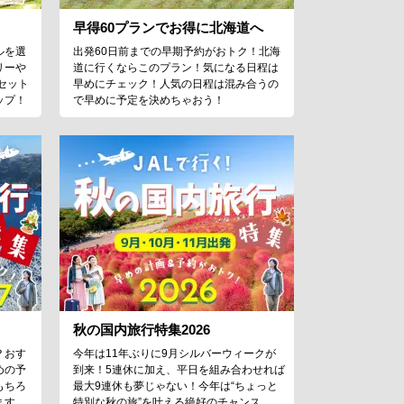
早得60プランでお得に北海道へ
ルを選
出発60日前までの早期予約がおトク！北海
リーや
道に行くならこのプラン！気になる日程は
セット
早めにチェック！人気の日程は混み合うの
ップ！
で早めに予定を決めちゃおう！
秋の国内旅行特集2026
？おす
今年は11年ぶりに9月シルバーウィークが
めの予
到来！5連休に加え、平日を組み合わせれば
もちろ
最大9連休も夢じゃない！今年は“ちょっと
ます。
特別な秋の旅”を叶える絶好のチャンス。