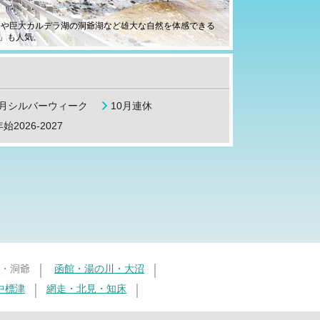
谷や巨大カルデラ湖の洞爺湖など雄大な自然を体感できる
」も人気。
9月シルバーウィーク
10月連休
始2026-2027
・洞爺
函館・湯の川・大沼
中標津
網走・北見・知床