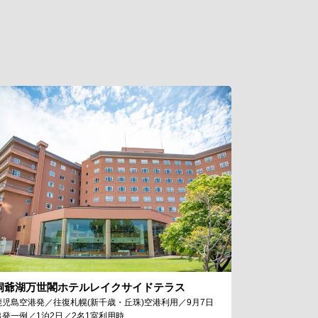
洞爺湖万世閣ホテルレイクサイドテラス
鹿児島空港発／往復札幌(新千歳・丘珠)空港利用／9月7日
出発一例／1泊2日／2名1室利用時