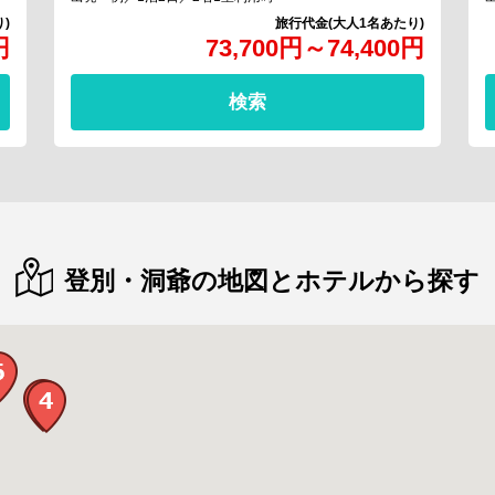
円
73,700
円
～
74,400
円
検索
登別・洞爺の地図とホテルから探す