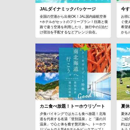
JALダイナミックパッケージ
今す
全国の空港から出発OK！JAL国内線航空券
お得
+ホテルがセットのフリープラン！往路と復
ぐ使
路で違う空港を利用したり、旅行中の1泊だ
希望
け宿泊を手配するなどアレンジ自在。
かも
カニ食べ放題！トーホウリゾート
夏休
夕食バイキングではカニも食べ放題！北海
夏休
道を代表する名湯「登別温泉」と「湯の川
ご紹
温泉」で心と体を癒す贅沢旅へ。トーホウ
約は
リゾートの人気4ホテルをピックアップ！
もう