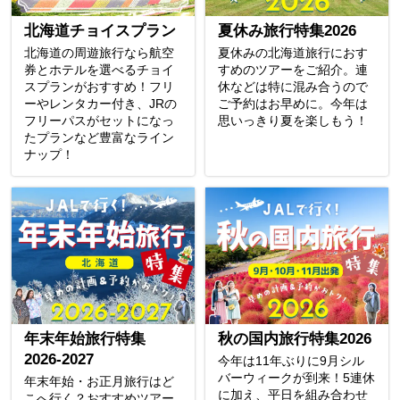
北海道チョイスプラン
夏休み旅行特集2026
北海道の周遊旅行なら航空
夏休みの北海道旅行におす
券とホテルを選べるチョイ
すめのツアーをご紹介。連
スプランがおすすめ！フリ
休などは特に混み合うので
ーやレンタカー付き、JRの
ご予約はお早めに。今年は
フリーパスがセットになっ
思いっきり夏を楽しもう！
たプランなど豊富なライン
ナップ！
年末年始旅行特集
秋の国内旅行特集2026
2026-2027
今年は11年ぶりに9月シル
バーウィークが到来！5連休
年末年始・お正月旅行はど
に加え、平日を組み合わせ
こへ行く？おすすめツアー