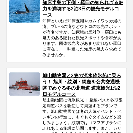
知床半島の下側・羅臼の知られざる魅
力を満喫する2泊3日の観光モデルコ
ース
知床といえば知床五湖やカムイワッカ湯の
滝、プレぺの滝などウトロの観光スポット
が有名ですが、知床峠の反対側・羅臼にも
魅力のある隠れた観光スポットや食材があ
ります。団体観光客があまり訪れない羅臼
に滞在し、一味違った知床の魅力を求めて
みませんか。...
旭山動物園と2隻の流氷砕氷船に乗ろ
う！ 旭川・紋別・網走を公共交通機
関でめぐる冬の北海道 道東観光1泊2
日モデルコース
旭山動物園に流氷観光！ 路線バスと冬期限
定周遊バスを駆使して周遊するプランで
す。旭山動物園では冬の人気イベント・ペ
ンギンの行進に、もぐもぐタイムなどを楽
しみましょう。紋別ではゴマフアザラシに
ふれあえる施設に訪問します。また、ガリ