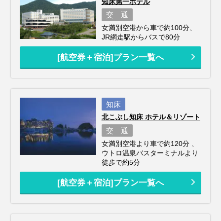
知床第一ホテル
交 通
女満別空港から車で約100分、
JR網走駅からバスで80分
[航空券＋宿泊]プラン一覧へ
知床
北こぶし知床 ホテル＆リゾート
交 通
女満別空港より車で約120分 、
ウトロ温泉バスターミナルより
徒歩で約5分
[航空券＋宿泊]プラン一覧へ