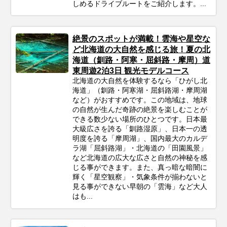
しめるドライブルートをご紹介します。...
絶景のスポットが満載！雲海や星空な
ど北海道の大自然を感じる旅！夏の北
海道（釧路・阿寒・屈斜路・摩周）道
東周遊2泊3日 観光モデルコース
北海道の大自然を体験するなら「ひがし北
海道」（釧路・阿寒湖・屈斜路湖・摩周湖
など）がおすすめです。この地域は、地球
の自然が生んだ奇跡の絶景を楽しむことが
できる数少ない場所のひとつです。日本最
大級広さを誇る「釧路湿原」、日本一の透
明度を誇る「摩周湖」、国内最大のカルデ
ラ湖「屈斜路湖」・北海道の「田園風景」
など北海道の広大な広さと自然の神秘を感
じる事ができます。また、真っ暗な暗闇に
輝く「星空観察」・気象条件が揃わないと
見る事ができない早朝の「雲海」など大人
はも...