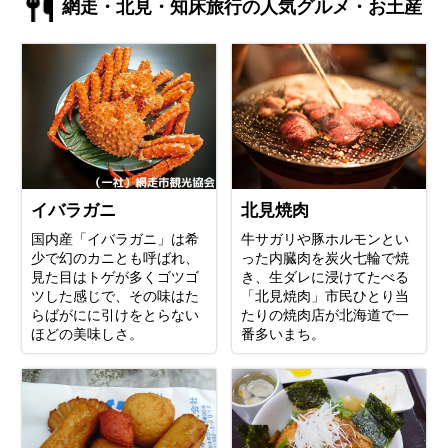
網走・北見・知床旅行の人気グルメ・お土産
イバラガニ
北見焼肉
国内産「イバラガニ」は希
牛サガリや豚ホルモンとい
少で幻のカニとも呼ばれ、
った内臓肉を炭火七輪で焼
見た目はトゲが多くゴツゴ
き、生ダレに浸けてたべる
ツした感じで、その味はた
「北見焼肉」市民ひとり当
らばがにに引けをとらない
たりの焼肉店が北海道で一
ほどの美味しさ。
番多いまち。