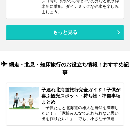
ンコ号Ⅱ、おおろら号と2つの異なる流氷砕
氷船に乗船、ダイナミックな砕氷を楽しみ
ましょう。...
もっと見る
網走・北見・知床旅行のお役立ち情報！おすすめ記
事
子連れ北海道旅行完全ガイド！子供が
喜ぶ観光スポット・持ち物・準備事項
まとめ
「子供たちと北海道の雄大な自然を満喫し
たい！」「家族みんなで忘れられない思い
出を作りたい！」…でも、小さな子供連れ
の旅行は、準備や移動、現地の過ごし方な
ど、何かと不安がつきものですよね。ご安