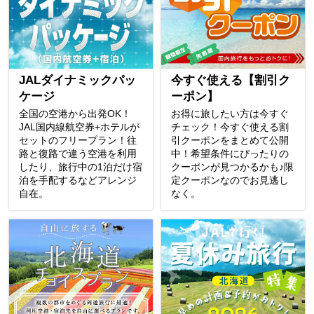
JALダイナミックパッ
今すぐ使える【割引ク
ケージ
ーポン】
全国の空港から出発OK！
お得に旅したい方は今すぐ
JAL国内線航空券+ホテルが
チェック！今すぐ使える割
セットのフリープラン！往
引クーポンをまとめて公開
路と復路で違う空港を利用
中！希望条件にぴったりの
したり、旅行中の1泊だけ宿
クーポンが見つかるかも♪限
泊を手配するなどアレンジ
定クーポンなのでお見逃し
自在。
なく。