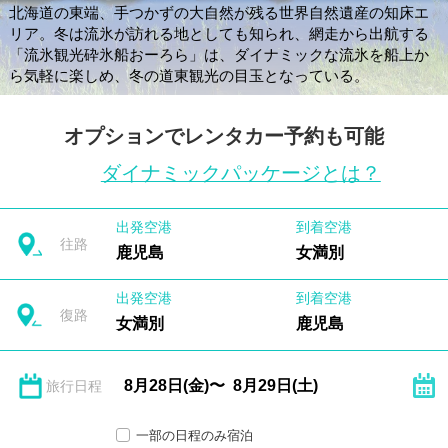
北海道の東端、手つかずの大自然が残る世界自然遺産の知床エ
リア。冬は流氷が訪れる地としても知られ、網走から出航する
「流氷観光砕氷船おーろら」は、ダイナミックな流氷を船上か
ら気軽に楽しめ、冬の道東観光の目玉となっている。
オプションでレンタカー予約も可能
ダイナミックパッケージとは？
出発空港
到着空港
往路
鹿児島
女満別
出発空港
到着空港
復路
女満別
鹿児島
旅行日程
一部の日程のみ宿泊