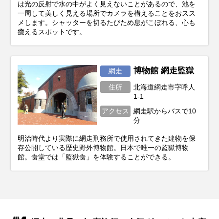
は光の反射で水の中がよく見えないことがあるので、池を
一周して美しく見える場所でカメラを構えることをおスス
メします。シャッターを切るたびため息がこぼれる、心も
癒えるスポットです。
博物館 網走監獄
網走
住所
北海道網走市字呼人
1-1
アクセス
網走駅からバスで10
分
明治時代より実際に網走刑務所で使用されてきた建物を保
存公開している歴史野外博物館。日本で唯一の監獄博物
館。食堂では「監獄食」を体験することができる。