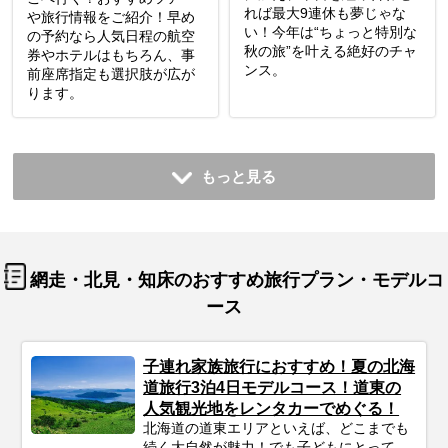
れば最大9連休も夢じゃな
や旅行情報をご紹介！早め
い！今年は“ちょっと特別な
の予約なら人気日程の航空
秋の旅”を叶える絶好のチャ
券やホテルはもちろん、事
ンス。
前座席指定も選択肢が広が
ります。
もっと見る
網走・北見・知床のおすすめ旅行プラン・モデルコ
ース
子連れ家族旅行におすすめ！夏の北海
道旅行3泊4日モデルコース！道東の
人気観光地をレンタカーでめぐる！
北海道の道東エリアといえば、どこまでも
続く大自然が魅力！でも子どもにとって