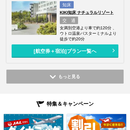
知床
KIKI知床 ナチュラルリゾート
交 通
女満別空港より車で約120分 、
ウトロ温泉バスターミナルより
徒歩で約20分
[航空券＋宿泊]プラン一覧へ
もっと見る
特集＆キャンペーン