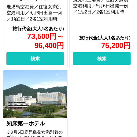
空港利用／9月6日出発一例
鹿児島空港発／往復女満別
／1泊2日／2名1室利用時
空港利用／9月6日出発一例
／1泊2日／2名1室利用時
73,500
円
～
96,400
円
75,200
円
検索
検索
知床第一ホテル
※9月6日鹿児島発女満別着の