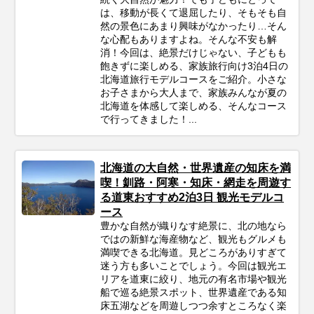
は、移動が長くて退屈したり、そもそも自
然の景色にあまり興味がなかったり…そん
な心配もありますよね。そんな不安も解
消！今回は、絶景だけじゃない、子どもも
飽きずに楽しめる、家族旅行向け3泊4日の
北海道旅行モデルコースをご紹介。小さな
お子さまから大人まで、家族みんなが夏の
北海道を体感して楽しめる、そんなコース
で行ってきました！...
北海道の大自然・世界遺産の知床を満
喫！釧路・阿寒・知床・網走を周遊す
る道東おすすめ2泊3日 観光モデルコ
ース
豊かな自然が織りなす絶景に、北の地なら
ではの新鮮な海産物など、観光もグルメも
満喫できる北海道。見どころがありすぎて
迷う方も多いことでしょう。今回は観光エ
リアを道東に絞り、地元の有名市場や観光
船で巡る絶景スポット、世界遺産である知
床五湖などを周遊しつつ余すところなく楽