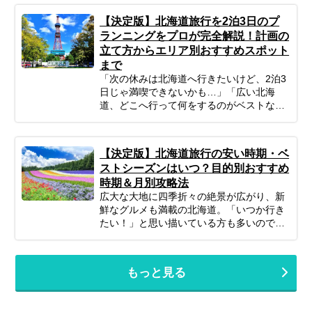
心ください！ポイントを押さえてしっかり
【決定版】北海道旅行を2泊3日のプ
計画すれば、子連れ北海道旅行は最高の体
ランニングをプロが完全解説！計画の
験になります。 この記事では、子連れファ
立て方からエリア別おすすめスポット
ミリーが北海道旅行を思いっきり楽しむた
まで
めの、計画の立て方の基本から、子供が絶
対喜ぶおすすめスポット＆アクティビテ
「次の休みは北海道へ行きたいけど、2泊3
ィ、ホテル選びの秘訣、そしてあると便利
日じゃ満喫できないかも…」「広い北海
な持ち物や注意点まで、パパママ目線で徹
道、どこへ行って何をするのがベストな
底解説！この記事を読んで、子連れ旅行の
の？」そんな風に悩んでいませんか？短い
不安を解消し、家族みんなの笑顔があふれ
休みでも、事前の計画次第で北海道の雄大
る北海道旅行を実現しましょう♪
な自然、美味しいグルメ、心癒される景色
【決定版】北海道旅行の安い時期・ベ
をたっぷり楽しむことは可能です！この記
ストシーズンはいつ？目的別おすすめ
事では、忙しいあなたのために、2泊3日の
時期＆月別攻略法
北海道旅行を最大限に楽しむための計画の
広大な大地に四季折々の絶景が広がり、新
立て方から、エリア別の魅力、旅を充実さ
鮮なグルメも満載の北海道。「いつか行き
せるための秘訣まで、ぎゅっと凝縮してお
たい！」と思い描いている方も多いのでは
届けします。あなただけの特別な北海道旅
ないでしょうか。でも、いざ計画するとな
行を実現するためのヒントを見つけて、最
ると「北海道旅行って、どの時期が一番楽
高の思い出を作りに出かけましょう！
しめるの？」「自分のやりたいことに合う
もっと見る
シーズンはいつ？」と迷ってしまいますよ
ね。北海道は訪れる季節によって、気候は
もちろん、見られる景色や体験できるこ