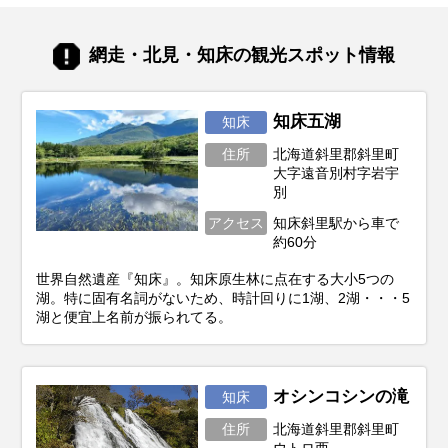
と、そして旬の味覚もがらりと変わりま
す。あなたの「北海道でこんな旅がした
い！」という想いを叶えるためには、ベス
網走・北見・知床の観光スポット情報
トシーズン選びがとても重要。この記事で
は、あなたの目的にぴったりな旅行時期か
ら、春夏秋冬それぞれの魅力、お得に旅す
るコツまで、北海道旅行を120%楽しむた
知床五湖
知床
めの情報をお届けします！
住所
北海道斜里郡斜里町
大字遠音別村字岩宇
別
アクセス
知床斜里駅から車で
約60分
世界自然遺産『知床』。知床原生林に点在する大小5つの
湖。特に固有名詞がないため、時計回りに1湖、2湖・・・5
湖と便宜上名前が振られてる。
オシンコシンの滝
知床
住所
北海道斜里郡斜里町