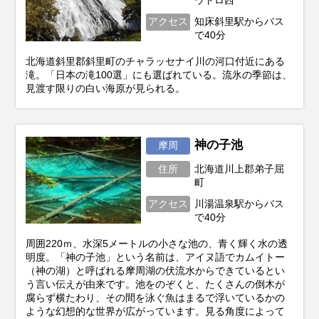
ウトロ西
アクセス
知床斜里駅からバス
で40分
北海道斜里郡斜里町のチャラッセナイ川の河口付近にある
滝。「日本の滝100選」にも選ばれている。流氷の季節は、
見渡す限りの白い海原が見られる。
神の子池
摩周
住所
北海道川上郡弟子屈
町
アクセス
川湯温泉駅からバス
で40分
周囲220ｍ、水深5メートルの小さな池の、青く輝く水の透
明度。「神の子池」という名前は、アイヌ語でカムイトー
（神の湖）と呼ばれる摩周湖の伏流水からできているとい
う言い伝えが由来です。池をのぞくと、たくさんの倒木が
腐らず横たわり、その間を泳ぐ魚はまるで浮いているかの
ような幻想的な世界が広がっています。見る角度によって