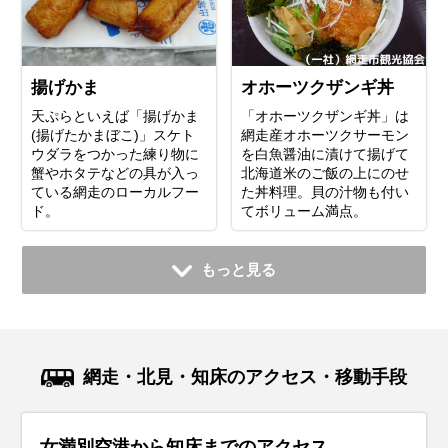
揚げかま
オホーツクザンギ丼
天ぷらといえば「揚げかま
「オホーツクザンギ丼」は
(揚げたかまぼこ)」スケト
網走産オホーツクサーモン
ウダラをつかった練り物に
を白魚醤油に漬けて揚げて
蟹やホタテなどの具が入っ
北海道米のご飯の上にのせ
ている網走のローカルフー
た丼料理。貝の汁物も付い
ド。
てボリューム満点。
もっと見る
網走・北見・知床のアクセス・移動手段
女満別空港から知床までのアクセス