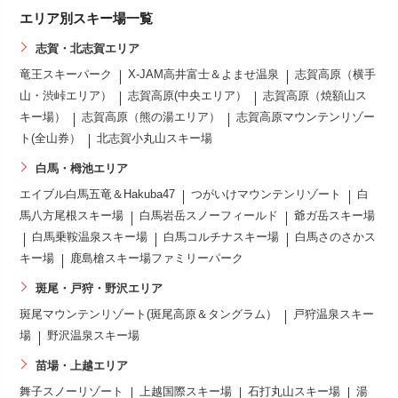
エリア別スキー場一覧
志賀・北志賀エリア
竜王スキーパーク
X-JAM高井富士＆よませ温泉
志賀高原（横手
山・渋峠エリア）
志賀高原(中央エリア）
志賀高原（焼額山ス
キー場）
志賀高原（熊の湯エリア）
志賀高原マウンテンリゾー
ト(全山券）
北志賀小丸山スキー場
白馬・栂池エリア
エイブル白馬五竜＆Hakuba47
つがいけマウンテンリゾート
白
馬八方尾根スキー場
白馬岩岳スノーフィールド
爺ガ岳スキー場
白馬乗鞍温泉スキー場
白馬コルチナスキー場
白馬さのさかス
キー場
鹿島槍スキー場ファミリーパーク
斑尾・戸狩・野沢エリア
斑尾マウンテンリゾート(斑尾高原＆タングラム）
戸狩温泉スキー
場
野沢温泉スキー場
苗場・上越エリア
舞子スノーリゾート
上越国際スキー場
石打丸山スキー場
湯