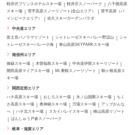
軽井沢プリンスホテルスキー場
軽井沢スノーパーク
八千穂高原
スキー場
菅平高原スノーリゾート(全山エリア）
菅平高原（パ
インビークエリア）
佐久スキーガーデンパラダ
中央道エリア
富士見パノラマリゾート
シャトレーゼスキーバレー野辺山
シャ
トレーゼスキーバレー小海
車山高原SKYPARKスキー場
南信州エリア
御嶽スキー場
木曽福島スキー場
中央道伊那スキーリゾート
開田高原マイアスキー場
Mt.乗鞍スノーリゾート
駒ヶ根高原ス
キー場
関西近郊エリア
ハチ高原スキー場
おじろスキー場
氷ノ山国際スキー場
ちく
さ高原スキー場
奥神鍋スキー場
万場スキー場
アップかんな
べ
ハチ北スキー場
スカイバレイスキー場
峰山高原リゾート
ばんしゅう戸倉スノーパーク
岐阜・滋賀エリア