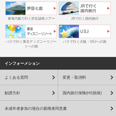
東海汽船で行く伊豆諸島ツアー
JRで行く国内旅行
バスで行く東京ディズニーリゾー
バスで行く大阪・USJへの旅
トへの旅
インフォーメション
よくある質問
変更・取消料
勧誘方針
国内旅行保険(HS損保)
未成年者参加の場合の親権者同意書