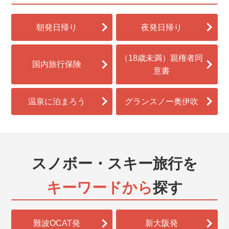
朝発日帰り
夜発日帰り
（18歳未満）親権者同
国内旅行保険
意書
温泉に泊まろう
グランスノー奥伊吹
スノボー・スキー旅行を
キーワードから
探す
難波OCAT発
新大阪発