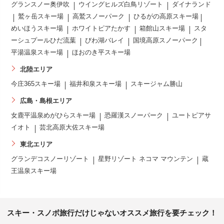
グランスノー奥伊吹
ウイングヒルズ白鳥リゾート
ダイナランド
鷲ヶ岳スキー場
高鷲スノーパーク
ひるがの高原スキー場
めいほうスキー場
ホワイトピアたかす
箱館山スキー場
スタ
ーシュプールひだ流葉
びわ湖バレイ
国境高原スノーパーク
平湯温泉スキー場
ほおのき平スキー場
北陸エリア
今庄365スキー場
福井和泉スキー場
スキージャム勝山
広島・島根エリア
女鹿平温泉めがひらスキー場
恐羅漢スノーパーク
ユートピアサ
イオト
芸北高原大佐スキー場
東北エリア
グランデコスノーリゾート
星野リゾート ネコマ マウンテン
蔵
王温泉スキー場
スキー・スノボ旅行だけじゃないオススメ旅行を要チェック！