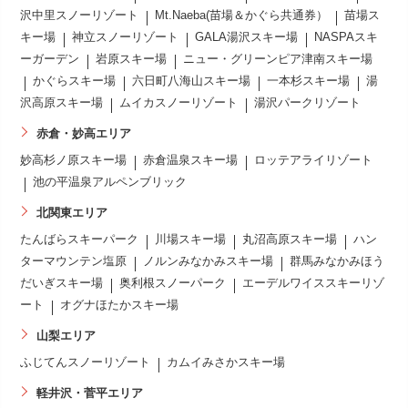
沢中里スノーリゾート
Mt.Naeba(苗場＆かぐら共通券）
苗場ス
キー場
神立スノーリゾート
GALA湯沢スキー場
NASPAスキ
ーガーデン
岩原スキー場
ニュー・グリーンピア津南スキー場
かぐらスキー場
六日町八海山スキー場
一本杉スキー場
湯
沢高原スキー場
ムイカスノーリゾート
湯沢パークリゾート
赤倉・妙高エリア
妙高杉ノ原スキー場
赤倉温泉スキー場
ロッテアライリゾート
池の平温泉アルペンブリック
北関東エリア
たんばらスキーパーク
川場スキー場
丸沼高原スキー場
ハン
ターマウンテン塩原
ノルンみなかみスキー場
群馬みなかみほう
だいぎスキー場
奥利根スノーパーク
エーデルワイススキーリゾ
ート
オグナほたかスキー場
山梨エリア
ふじてんスノーリゾート
カムイみさかスキー場
軽井沢・菅平エリア