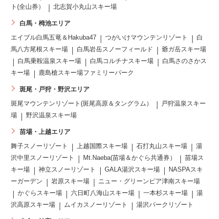
ト(全山券）
北志賀小丸山スキー場
白馬・栂池エリア
エイブル白馬五竜＆Hakuba47
つがいけマウンテンリゾート
白
馬八方尾根スキー場
白馬岩岳スノーフィールド
爺ガ岳スキー場
白馬乗鞍温泉スキー場
白馬コルチナスキー場
白馬さのさかス
キー場
鹿島槍スキー場ファミリーパーク
斑尾・戸狩・野沢エリア
斑尾マウンテンリゾート(斑尾高原＆タングラム）
戸狩温泉スキー
場
野沢温泉スキー場
苗場・上越エリア
舞子スノーリゾート
上越国際スキー場
石打丸山スキー場
湯
沢中里スノーリゾート
Mt.Naeba(苗場＆かぐら共通券）
苗場ス
キー場
神立スノーリゾート
GALA湯沢スキー場
NASPAスキ
ーガーデン
岩原スキー場
ニュー・グリーンピア津南スキー場
かぐらスキー場
六日町八海山スキー場
一本杉スキー場
湯
沢高原スキー場
ムイカスノーリゾート
湯沢パークリゾート