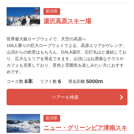
新潟県
湯沢高原スキー場
世界最大級ロープウェイで、天空の高原へ
166人乗りの巨大ロープウェイで上る、高原エリアがゲレンデ。
山頂からの絶景はもちろん、GALA湯沢、石打丸山と連結してお
り、広大なエリアを滑走できます。山頂にはお洒落なテラスや
カフェも充実しており、景色と雰囲気を楽しみたい方におすす
めです。
8本
6
5000m
コース数
リフト数
滑走距離
ツアーを検索
新潟県
ニュー・グリーンピア津南スキ