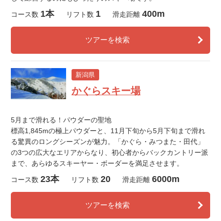
1本
1
400m
コース数
リフト数
滑走距離
ツアーを検索
新潟県
かぐらスキー場
5月まで滑れる！パウダーの聖地
標高1,845mの極上パウダーと、11月下旬から5月下旬まで滑れ
る驚異のロングシーズンが魅力。「かぐら・みつまた・田代」
の3つの広大なエリアからなり、初心者からバックカントリー派
まで、あらゆるスキーヤー・ボーダーを満足させます。
23本
20
6000m
コース数
リフト数
滑走距離
ツアーを検索