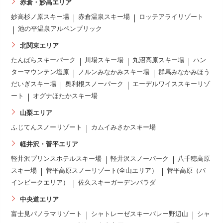
赤倉・妙高エリア
妙高杉ノ原スキー場
赤倉温泉スキー場
ロッテアライリゾート
池の平温泉アルペンブリック
北関東エリア
たんばらスキーパーク
川場スキー場
丸沼高原スキー場
ハン
ターマウンテン塩原
ノルンみなかみスキー場
群馬みなかみほう
だいぎスキー場
奥利根スノーパーク
エーデルワイススキーリゾ
ート
オグナほたかスキー場
山梨エリア
ふじてんスノーリゾート
カムイみさかスキー場
軽井沢・菅平エリア
軽井沢プリンスホテルスキー場
軽井沢スノーパーク
八千穂高原
スキー場
菅平高原スノーリゾート(全山エリア）
菅平高原（パ
インビークエリア）
佐久スキーガーデンパラダ
中央道エリア
富士見パノラマリゾート
シャトレーゼスキーバレー野辺山
シャ