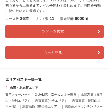
しており、とても快適です。ゲレンデは3つのエリアに分かれ、
初心者から上級者までレベルを問わず楽しめます。時間を有効
に使いたい方に最適です。
26本
11
6000m
コース数
リフト数
滑走距離
ツアーを検索
もっと見る
エリア別スキー場一覧
志賀・北志賀エリア
竜王スキーパーク
X-JAM高井富士＆よませ温泉
志賀高原（横手
山・渋峠エリア）
志賀高原(中央エリア）
志賀高原（焼額山ス
キー場）
志賀高原（熊の湯エリア）
志賀高原マウンテンリゾー