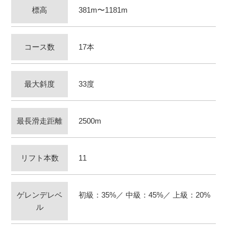
標高
381m〜1181m
コース数
17本
最大斜度
33度
最長滑走距離
2500m
リフト本数
11
ゲレンデレベ
初級：35%／ 中級：45%／ 上級：20%
ル