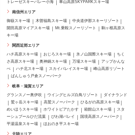
トレーゼスキーバレー小海
車山高原SKYPARKスキー場
南信州エリア
御嶽スキー場
木曽福島スキー場
中央道伊那スキーリゾート
開田高原マイアスキー場
Mt.乗鞍スノーリゾート
駒ヶ根高原ス
キー場
関西近郊エリア
ハチ高原スキー場
おじろスキー場
氷ノ山国際スキー場
ちく
さ高原スキー場
奥神鍋スキー場
万場スキー場
アップかんな
べ
ハチ北スキー場
スカイバレイスキー場
峰山高原リゾート
ばんしゅう戸倉スノーパーク
岐阜・滋賀エリア
グランスノー奥伊吹
ウイングヒルズ白鳥リゾート
ダイナランド
鷲ヶ岳スキー場
高鷲スノーパーク
ひるがの高原スキー場
めいほうスキー場
ホワイトピアたかす
箱館山スキー場
スタ
ーシュプールひだ流葉
びわ湖バレイ
国境高原スノーパーク
平湯温泉スキー場
ほおのき平スキー場
北陸エリア