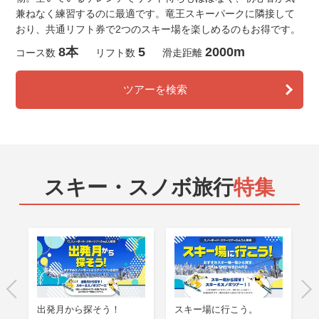
兼ねなく練習するのに最適です。竜王スキーパークに隣接して
おり、共通リフト券で2つのスキー場を楽しめるのもお得です。
8本
5
2000m
コース数
リフト数
滑走距離
ツアーを検索
スキー・スノボ旅行
特集
出発月から探そう！
スキー場に行こう。