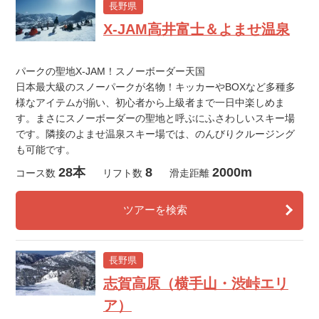
長野県
X-JAM高井富士＆よませ温泉
パークの聖地X-JAM！スノーボーダー天国
日本最大級のスノーパークが名物！キッカーやBOXなど多種多
様なアイテムが揃い、初心者から上級者まで一日中楽しめま
す。まさにスノーボーダーの聖地と呼ぶにふさわしいスキー場
です。隣接のよませ温泉スキー場では、のんびりクルージング
も可能です。
28本
8
2000m
コース数
リフト数
滑走距離
ツアーを検索
長野県
志賀高原（横手山・渋峠エリ
ア）