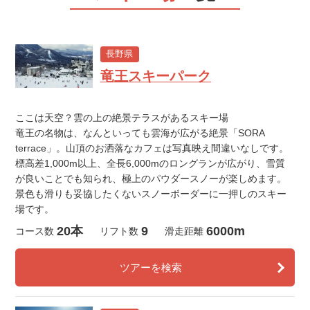
長野県
竜王スキーパーク
ここは天空？雲の上の絶景テラスがあるスキー場
竜王の名物は、なんといっても雲海が広がる絶景「SORA
terrace」。山頂のお洒落なカフェは写真映え間違いなしです。
標高差1,000m以上、全長6,000mのロングランが広がり、雪質
が良いことでも知られ、極上のパウダースノーが楽しめます。
景色も滑りも妥協したくないスノーボーダーに一押しのスキー
場です。
20本
9
6000m
コース数
リフト数
滑走距離
ツアーを検索