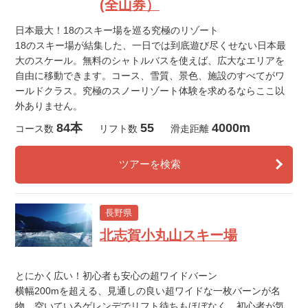
(全山券）
日本最大！18のスキー場を巡る究極のリゾート
18のスキー場が結集した、一日では到底遊び尽くせない日本最
大のスケール。無料のシャトルバスを使えば、広大なエリアを
自由に移動できます。コース、雪質、景色、施設のすべてがワ
ールドクラス。究極のスノーリゾート体験を求めるならここ以
外ありません。
84本
55
4000m
コース数
リフト数
滑走距離
ツアーを検索
長野県
北志賀小丸山スキー場
とにかく広い！初心者も安心の超ワイドバーン
横幅200mを超える、見通しの良い超ワイドな一枚バーンが名
物。空いているゲレンデでリフト待ちもほぼなく、初心者が気