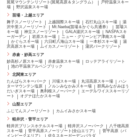
斑尾マウンテンリゾート(斑尾高原＆タングラム）
戸狩温泉スキー
場
野沢温泉スキー場
苗場・上越エリア
舞子スノーリゾート
上越国際スキー場
石打丸山スキー場
湯
沢中里スノーリゾート
Mt.Naeba(苗場＆かぐら共通券）
苗場ス
キー場
神立スノーリゾート
GALA湯沢スキー場
NASPAスキ
ーガーデン
岩原スキー場
ニュー・グリーンピア津南スキー場
かぐらスキー場
六日町八海山スキー場
一本杉スキー場
湯
沢高原スキー場
ムイカスノーリゾート
湯沢パークリゾート
赤倉・妙高エリア
妙高杉ノ原スキー場
赤倉温泉スキー場
ロッテアライリゾート
池の平温泉アルペンブリック
北関東エリア
たんばらスキーパーク
川場スキー場
丸沼高原スキー場
ハン
ターマウンテン塩原
ノルンみなかみスキー場
群馬みなかみほう
だいぎスキー場
奥利根スノーパーク
エーデルワイススキーリゾ
ート
オグナほたかスキー場
山梨エリア
ふじてんスノーリゾート
カムイみさかスキー場
軽井沢・菅平エリア
軽井沢プリンスホテルスキー場
軽井沢スノーパーク
八千穂高原
スキー場
菅平高原スノーリゾート(全山エリア）
菅平高原（パ
インビークエリア）
佐久スキーガーデンパラダ