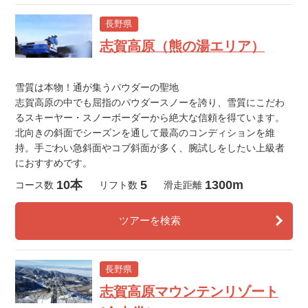
長野県
志賀高原（熊の湯エリア）
雪質は本物！通が集うパウダーの聖地
志賀高原の中でも屈指のパウダースノーを誇り、雪質にこだわ
るスキーヤー・スノーボーダーから絶大な信頼を得ています。
北向きの斜面でシーズンを通して最高のコンディションを維
持。手ごわい急斜面やコブ斜面が多く、腕試しをしたい上級者
におすすめです。
10本
5
1300m
コース数
リフト数
滑走距離
ツアーを検索
長野県
志賀高原マウンテンリゾート