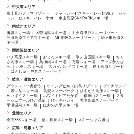
中央道エリア
富士見パノラマリゾート
シャトレーゼスキーバレー野辺山
シャ
トレーゼスキーバレー小海
車山高原SKYPARKスキー場
南信州エリア
御嶽スキー場
木曽福島スキー場
中央道伊那スキーリゾート
開田高原マイアスキー場
Mt.乗鞍スノーリゾート
駒ヶ根高原ス
キー場
関西近郊エリア
ハチ高原スキー場
おじろスキー場
氷ノ山国際スキー場
ちく
さ高原スキー場
奥神鍋スキー場
万場スキー場
アップかんな
べ
ハチ北スキー場
スカイバレイスキー場
峰山高原リゾート
ばんしゅう戸倉スノーパーク
岐阜・滋賀エリア
グランスノー奥伊吹
ウイングヒルズ白鳥リゾート
ダイナランド
鷲ヶ岳スキー場
高鷲スノーパーク
ひるがの高原スキー場
めいほうスキー場
ホワイトピアたかす
箱館山スキー場
スタ
ーシュプールひだ流葉
びわ湖バレイ
国境高原スノーパーク
平湯温泉スキー場
ほおのき平スキー場
北陸エリア
今庄365スキー場
福井和泉スキー場
スキージャム勝山
広島・島根エリア