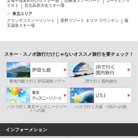
女鹿平温泉めがひらスキー場
恐羅漢スノーパーク
ユートピアサ
イオト
芸北高原大佐スキー場
東北エリア
グランデコスノーリゾート
星野リゾート ネコマ マウンテン
蔵
王温泉スキー場
スキー・スノボ旅行だけじゃないオススメ旅行を要チェック！
東海汽船で行く伊豆諸島ツアー
JRで行く国内旅行
バスで行く東京ディズニーリゾー
バスで行く大阪・USJへの旅
トへの旅
インフォーメション