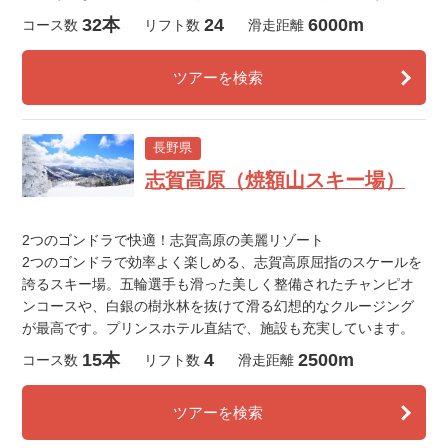
32本
24
6000m
コース数
リフト数
滑走距離
ツアーを検索
長野県
志賀高原（焼額山スキー場）
2つのゴンドラで快適！志賀高原の美麗リゾート
2つのゴンドラで効率よく楽しめる、志賀高原屈指のスケールを
誇るスキー場。五輪選手も滑った美しく整備されたチャンピオ
ンコースや、白銀の樹氷林を抜けて滑る幻想的なクルージング
が最高です。プリンスホテル直結で、施設も充実しています。
15本
4
2500m
コース数
リフト数
滑走距離
ツアーを検索