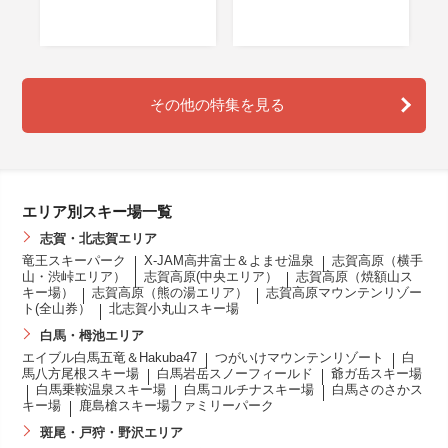
を
その他の特集を見る
エリア別スキー場一覧
志賀・北志賀エリア
竜王スキーパーク
X-JAM高井富士＆よませ温泉
志賀高原（横手
山・渋峠エリア）
志賀高原(中央エリア）
志賀高原（焼額山ス
キー場）
志賀高原（熊の湯エリア）
志賀高原マウンテンリゾー
ト(全山券）
北志賀小丸山スキー場
白馬・栂池エリア
エイブル白馬五竜＆Hakuba47
つがいけマウンテンリゾート
白
馬八方尾根スキー場
白馬岩岳スノーフィールド
爺ガ岳スキー場
白馬乗鞍温泉スキー場
白馬コルチナスキー場
白馬さのさかス
キー場
鹿島槍スキー場ファミリーパーク
斑尾・戸狩・野沢エリア