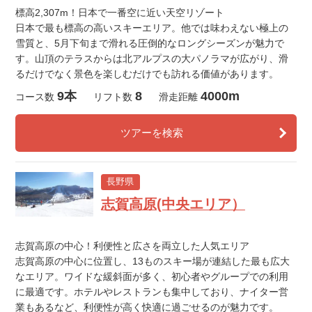
標高2,307m！日本で一番空に近い天空リゾート
日本で最も標高の高いスキーエリア。他では味わえない極上の
雪質と、5月下旬まで滑れる圧倒的なロングシーズンが魅力で
す。山頂のテラスからは北アルプスの大パノラマが広がり、滑
るだけでなく景色を楽しむだけでも訪れる価値があります。
9本
8
4000m
コース数
リフト数
滑走距離
ツアーを検索
長野県
志賀高原(中央エリア）
志賀高原の中心！利便性と広さを両立した人気エリア
志賀高原の中心に位置し、13ものスキー場が連結した最も広大
なエリア。ワイドな緩斜面が多く、初心者やグループでの利用
に最適です。ホテルやレストランも集中しており、ナイター営
業もあるなど、利便性が高く快適に過ごせるのが魅力です。