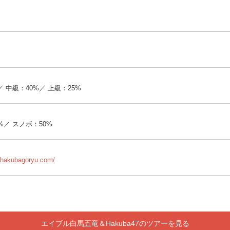
／ 中級：40%／ 上級：25%
%／ スノボ：50%
.hakubagoryu.com/
エイブル白馬五竜＆Hakuba47のツアーを見る