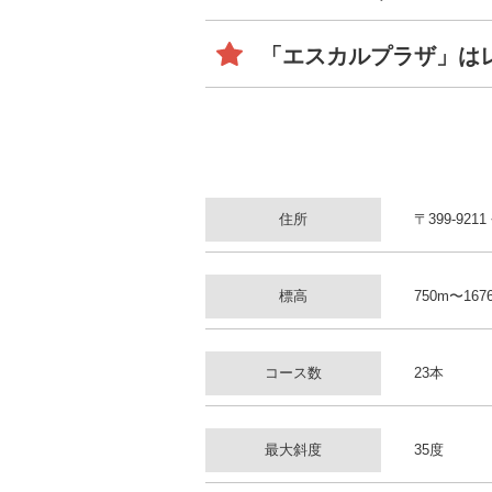
「エスカルプラザ」は
住所
〒399-9
標高
750m〜167
コース数
23本
最大斜度
35度