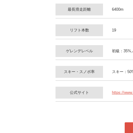
最長滑走距離
6400m
リフト本数
19
ゲレンデレベル
初級：35%
スキー・スノボ率
スキー：50
公式サイト
https://www