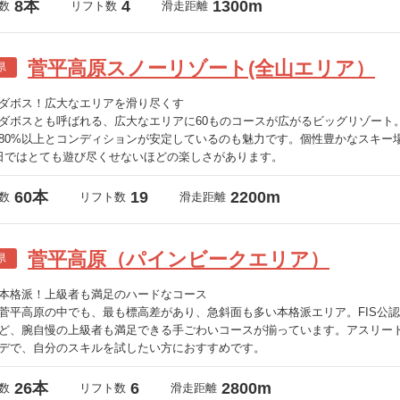
8本
4
1300m
数
リフト数
滑走距離
菅平高原スノーリゾート(全山エリア）
県
ダボス！広大なエリアを滑り尽くす
ダボスとも呼ばれる、広大なエリアに60ものコースが広がるビッグリゾート
80%以上とコンディションが安定しているのも魅力です。個性豊かなスキー
日ではとても遊び尽くせないほどの楽しさがあります。
60本
19
2200m
数
リフト数
滑走距離
菅平高原（パインビークエリア）
県
本格派！上級者も満足のハードなコース
菅平高原の中でも、最も標高差があり、急斜面も多い本格派エリア。FIS公
ど、腕自慢の上級者も満足できる手ごわいコースが揃っています。アスリー
デで、自分のスキルを試したい方におすすめです。
26本
6
2800m
数
リフト数
滑走距離