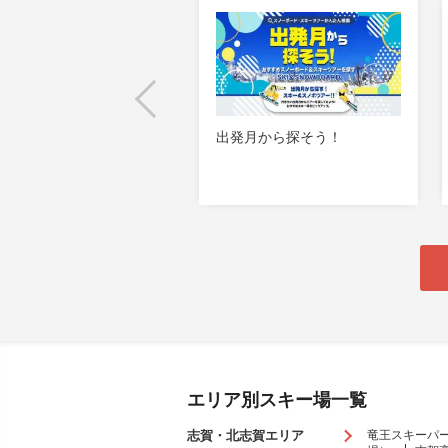
発前に知っておきたい！ス
出発月から探そう！
ー場積雪情報を要チェッ
！
エリア別スキー場一覧
志賀・北志賀エリア
竜王スキーパ