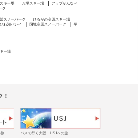
スキー場
万場スキー場
アップかんなべ
ーク
鷲スノーパーク
ひるがの高原スキー場
びわ湖バレイ
国境高原スノーパーク
平
キー場
ク！
の旅
バスで行く大阪・USJへの旅