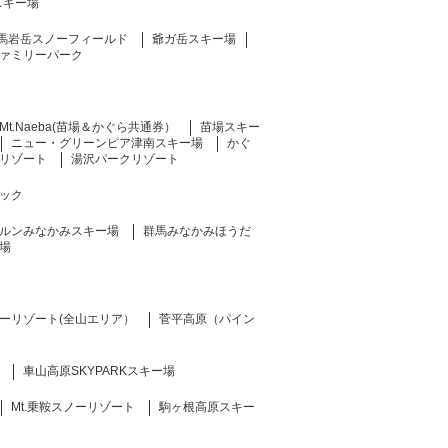
スキー場
馬岩岳スノーフィールド
爺ガ岳スキー場
ァミリーパーク
Mt.Naeba(苗場＆かぐら共通券）
苗場スキー
ニュー・グリーンピア津南スキー場
かぐ
リゾート
湯沢パークリゾート
ック
ルンみなかみスキー場
群馬みなかみほうだ
場
ーリゾート(全山エリア）
菅平高原（パイン
車山高原SKYPARKスキー場
Mt.乗鞍スノーリゾート
駒ヶ根高原スキー