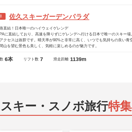
佐久スキーガーデンパラダ
県
路直結！日本唯一のハイウェイゲレンデ
PAに直結しており、高速を降りずにゲレンデへ行ける日本で唯一のスキー場
アクセスは抜群です。晴天率が90%と非常に高く、いつでも気持ちの良い青
間山を望む景色も美しく、気軽に楽しめるのが魅力です。
6本
7
1139m
数
リフト数
滑走距離
スキー・スノボ旅行
特集