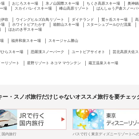
ー場
おじろスキー場
氷ノ山国際スキー場
ちくさ高原スキー場
奥神鍋
ー場
スカイバレイスキー場
峰山高原リゾート
ばんしゅう戸倉スノーパ
奥伊吹
ウイングヒルズ白鳥リゾート
ダイナランド
鷲ヶ岳スキー場
高
ー場
ホワイトピアたかす
箱館山スキー場
スターシュプールひだ流葉
場
ほおのき平スキー場
ー場
福井和泉スキー場
スキージャム勝山
がひらスキー場
恐羅漢スノーパーク
ユートピアサイオト
芸北高原大佐ス
ノーリゾート
星野リゾート ネコマ マウンテン
蔵王温泉スキー場
キー・スノボ旅行だけじゃないオススメ旅行を要チェッ
く国内旅行
バスで行く東京ディズニーリゾートへ