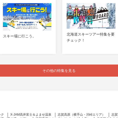
北海道スキーツアー特集を要
スキー場に行こう。
チェック！
その他の特集を見る
ーク
X-JAM高井富士＆よませ温泉
志賀高原（横手山・渋峠エリア）
志賀