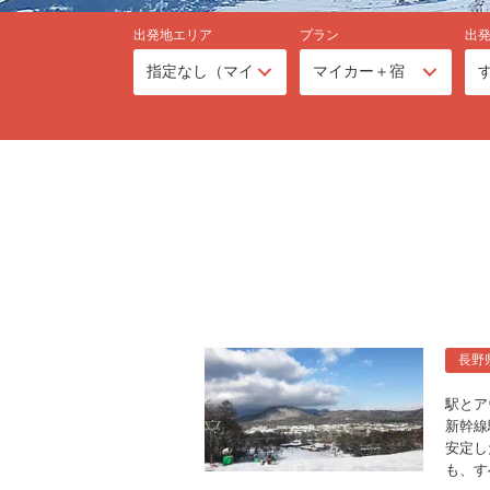
出発地エリア
プラン
出
長野
駅とア
新幹線
安定し
も、す