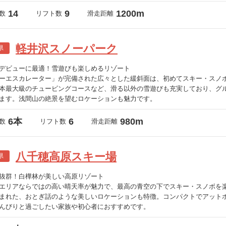
14
9
1200m
数
リフト数
滑走距離
軽井沢スノーパーク
県
デビューに最適！雪遊びも楽しめるリゾート
ーエスカレーター」が完備された広々とした緩斜面は、初めてスキー・スノ
本最大級のチュービングコースなど、滑る以外の雪遊びも充実しており、グ
ます。浅間山の絶景を望むロケーションも魅力です。
6本
6
980m
数
リフト数
滑走距離
八千穂高原スキー場
県
抜群！白樺林が美しい高原リゾート
エリアならではの高い晴天率が魅力で、最高の青空の下でスキー・スノボを
まれた、おとぎ話のような美しいロケーションも特徴。コンパクトでアット
んびりと過ごしたい家族や初心者におすすめです。