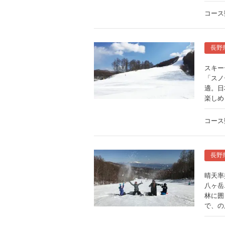
コース
長野
スキー
「スノ
適。日
楽しめ
コース
長野
晴天率
八ヶ岳
林に囲
で、の