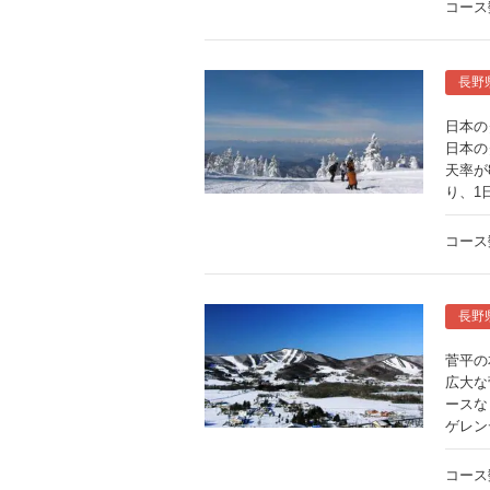
コース
長野
日本の
日本の
天率が
り、1
コース
長野
菅平の
広大な
ースな
ゲレン
コース