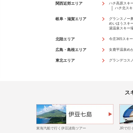
関西近郊エリア
ハチ高原スキ
ハチ北スキ
岐阜・滋賀エリア
グランスノー
めいほうスキ
湯温泉スキー
北陸エリア
今庄365スキ
広島・島根エリア
女鹿平温泉め
東北エリア
グランデコス
ス
東海汽船で行く伊豆諸島ツアー
JRで行