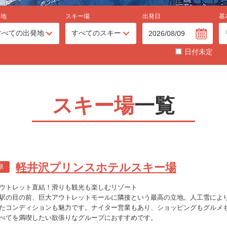
発地
スキー場
出発日
基
日付未定
スキー場
一覧
軽井沢プリンスホテルスキー場
県
ウトレット直結！滑りも観光も楽しむリゾート
駅の目の前、巨大アウトレットモールに隣接という最高の立地。人工雪により
たコンディションも魅力です。ナイター営業もあり、ショッピングもグルメ
べてを満喫したい欲張りなグループにおすすめです。