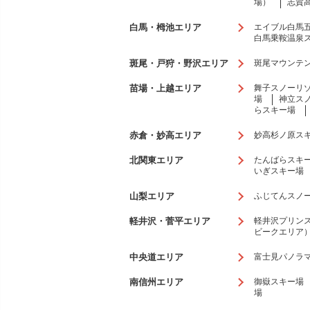
場）
志賀
白馬・栂池エリア
エイブル白馬五竜
白馬乗鞍温泉
斑尾・戸狩・野沢エリア
斑尾マウンテ
苗場・上越エリア
舞子スノーリ
場
神立ス
らスキー場
赤倉・妙高エリア
妙高杉ノ原ス
北関東エリア
たんばらスキ
いぎスキー場
山梨エリア
ふじてんスノ
軽井沢・菅平エリア
軽井沢プリン
ビークエリア
中央道エリア
富士見パノラ
南信州エリア
御嶽スキー場
場