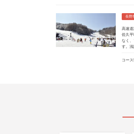
長野
高速道
佐久平
なく、
す。浅
コース