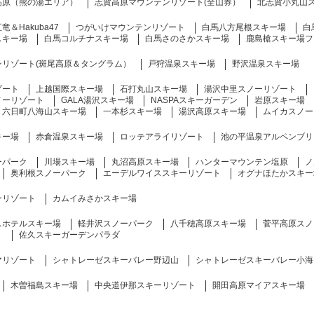
高原（熊の湯エリア）
志賀高原マウンテンリゾート(全山券）
北志賀小丸山
＆Hakuba47
つがいけマウンテンリゾート
白馬八方尾根スキー場
白
スキー場
白馬コルチナスキー場
白馬さのさかスキー場
鹿島槍スキー場フ
ンリゾート(斑尾高原＆タングラム）
戸狩温泉スキー場
野沢温泉スキー場
ゾート
上越国際スキー場
石打丸山スキー場
湯沢中里スノーリゾート
ノーリゾート
GALA湯沢スキー場
NASPAスキーガーデン
岩原スキー場
六日町八海山スキー場
一本杉スキー場
湯沢高原スキー場
ムイカスノー
キー場
赤倉温泉スキー場
ロッテアライリゾート
池の平温泉アルペンブリ
ーパーク
川場スキー場
丸沼高原スキー場
ハンターマウンテン塩原
ノ
奥利根スノーパーク
エーデルワイススキーリゾート
オグナほたかスキー
ーリゾート
カムイみさかスキー場
スホテルスキー場
軽井沢スノーパーク
八千穂高原スキー場
菅平高原スノ
）
佐久スキーガーデンパラダ
マリゾート
シャトレーゼスキーバレー野辺山
シャトレーゼスキーバレー小海
木曽福島スキー場
中央道伊那スキーリゾート
開田高原マイアスキー場