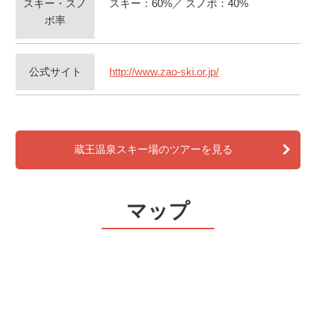
スキー・スノ
スキー：60%／ スノボ：40%
ボ率
公式サイト
http://www.zao-ski.or.jp/
蔵王温泉スキー場のツアーを見る
マップ