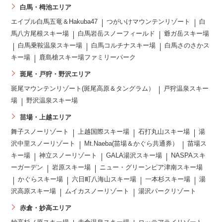
白馬・栂池エリア
エイブル白馬五竜＆Hakuba47
つがいけマウンテンリゾート
白
馬八方尾根スキー場
白馬岩岳スノーフィールド
爺ガ岳スキー場
白馬乗鞍温泉スキー場
白馬コルチナスキー場
白馬さのさかス
キー場
鹿島槍スキー場ファミリーパーク
斑尾・戸狩・野沢エリア
斑尾マウンテンリゾート(斑尾高原＆タングラム）
戸狩温泉スキー
場
野沢温泉スキー場
苗場・上越エリア
舞子スノーリゾート
上越国際スキー場
石打丸山スキー場
湯
沢中里スノーリゾート
Mt.Naeba(苗場＆かぐら共通券）
苗場ス
キー場
神立スノーリゾート
GALA湯沢スキー場
NASPAスキ
ーガーデン
岩原スキー場
ニュー・グリーンピア津南スキー場
かぐらスキー場
六日町八海山スキー場
一本杉スキー場
湯
沢高原スキー場
ムイカスノーリゾート
湯沢パークリゾート
赤倉・妙高エリア