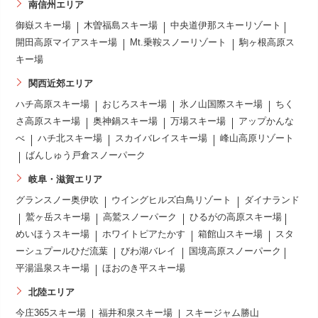
南信州エリア
御嶽スキー場
木曽福島スキー場
中央道伊那スキーリゾート
開田高原マイアスキー場
Mt.乗鞍スノーリゾート
駒ヶ根高原ス
キー場
関西近郊エリア
ハチ高原スキー場
おじろスキー場
氷ノ山国際スキー場
ちく
さ高原スキー場
奥神鍋スキー場
万場スキー場
アップかんな
べ
ハチ北スキー場
スカイバレイスキー場
峰山高原リゾート
ばんしゅう戸倉スノーパーク
岐阜・滋賀エリア
グランスノー奥伊吹
ウイングヒルズ白鳥リゾート
ダイナランド
鷲ヶ岳スキー場
高鷲スノーパーク
ひるがの高原スキー場
めいほうスキー場
ホワイトピアたかす
箱館山スキー場
スタ
ーシュプールひだ流葉
びわ湖バレイ
国境高原スノーパーク
平湯温泉スキー場
ほおのき平スキー場
北陸エリア
今庄365スキー場
福井和泉スキー場
スキージャム勝山