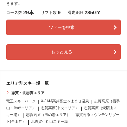
きます。
29本
9
2850ｍ
コース数
リフト数
滑走距離
ツアーを検索
もっと見る
エリア別スキー場一覧
志賀・北志賀エリア
竜王スキーパーク
X-JAM高井富士＆よませ温泉
志賀高原（横手
山・渋峠エリア）
志賀高原(中央エリア）
志賀高原（焼額山ス
キー場）
志賀高原（熊の湯エリア）
志賀高原マウンテンリゾー
ト(全山券）
北志賀小丸山スキー場