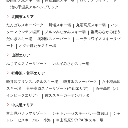
妙高杉ノ原スキー場
赤倉温泉スキー場
ロッテアライリゾート
池の平温泉アルペンブリック
北関東エリア
たんばらスキーパーク
川場スキー場
丸沼高原スキー場
ハン
ターマウンテン塩原
ノルンみなかみスキー場
群馬みなかみほう
だいぎスキー場
奥利根スノーパーク
エーデルワイススキーリゾ
ート
オグナほたかスキー場
山梨エリア
ふじてんスノーリゾート
カムイみさかスキー場
軽井沢・菅平エリア
軽井沢プリンスホテルスキー場
軽井沢スノーパーク
八千穂高原
スキー場
菅平高原スノーリゾート(全山エリア）
菅平高原（パ
インビークエリア）
佐久スキーガーデンパラダ
中央道エリア
富士見パノラマリゾート
シャトレーゼスキーバレー野辺山
シャ
トレーゼスキーバレー小海
車山高原SKYPARKスキー場