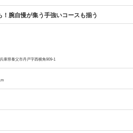
も！腕自慢が集う手強いコースも揃う
44 兵庫県養父市丹戸字西横角909-1
1m