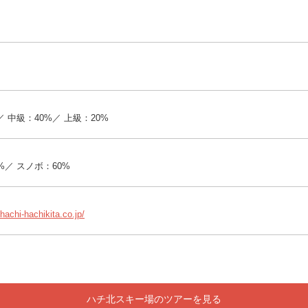
／ 中級：40%／ 上級：20%
%／ スノボ：60%
hachi-hachikita.co.jp/
ハチ北スキー場のツアーを見る