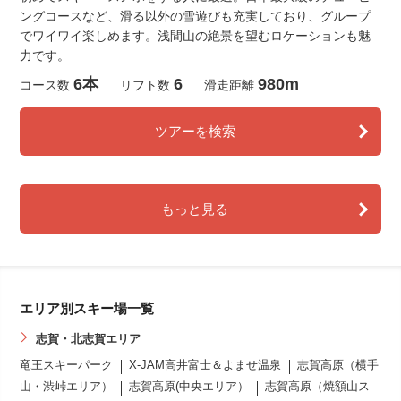
ングコースなど、滑る以外の雪遊びも充実しており、グループ
でワイワイ楽しめます。浅間山の絶景を望むロケーションも魅
力です。
6本
6
980m
コース数
リフト数
滑走距離
ツアーを検索
もっと見る
エリア別スキー場一覧
志賀・北志賀エリア
竜王スキーパーク
X-JAM高井富士＆よませ温泉
志賀高原（横手
山・渋峠エリア）
志賀高原(中央エリア）
志賀高原（焼額山ス