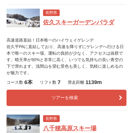
長野県
佐久スキーガーデンパラダ
高速道路直結！日本唯一のハイウェイゲレンデ
佐久平PAに直結しており、高速を降りずにゲレンデへ行ける日
本で唯一のスキー場。運転の負担が少なく、アクセスは抜群で
す。晴天率が90%と非常に高く、いつでも気持ちの良い青空の
下で滑れます。浅間山を望む景色も美しく、気軽に楽しめるの
が魅力です。
6本
7
1139m
コース数
リフト数
滑走距離
ツアーを検索
長野県
八千穂高原スキー場