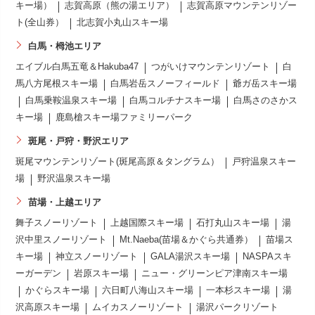
キー場）
志賀高原（熊の湯エリア）
志賀高原マウンテンリゾー
ト(全山券）
北志賀小丸山スキー場
白馬・栂池エリア
エイブル白馬五竜＆Hakuba47
つがいけマウンテンリゾート
白
馬八方尾根スキー場
白馬岩岳スノーフィールド
爺ガ岳スキー場
白馬乗鞍温泉スキー場
白馬コルチナスキー場
白馬さのさかス
キー場
鹿島槍スキー場ファミリーパーク
斑尾・戸狩・野沢エリア
斑尾マウンテンリゾート(斑尾高原＆タングラム）
戸狩温泉スキー
場
野沢温泉スキー場
苗場・上越エリア
舞子スノーリゾート
上越国際スキー場
石打丸山スキー場
湯
沢中里スノーリゾート
Mt.Naeba(苗場＆かぐら共通券）
苗場ス
キー場
神立スノーリゾート
GALA湯沢スキー場
NASPAスキ
ーガーデン
岩原スキー場
ニュー・グリーンピア津南スキー場
かぐらスキー場
六日町八海山スキー場
一本杉スキー場
湯
沢高原スキー場
ムイカスノーリゾート
湯沢パークリゾート