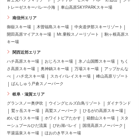
トレーゼスキーバレー小海
車山高原SKYPARKスキー場
南信州エリア
御嶽スキー場
木曽福島スキー場
中央道伊那スキーリゾート
開田高原マイアスキー場
Mt.乗鞍スノーリゾート
駒ヶ根高原ス
キー場
関西近郊エリア
ハチ高原スキー場
おじろスキー場
氷ノ山国際スキー場
ちく
さ高原スキー場
奥神鍋スキー場
万場スキー場
アップかんな
べ
ハチ北スキー場
スカイバレイスキー場
峰山高原リゾート
ばんしゅう戸倉スノーパーク
岐阜・滋賀エリア
グランスノー奥伊吹
ウイングヒルズ白鳥リゾート
ダイナランド
鷲ヶ岳スキー場
高鷲スノーパーク
ひるがの高原スキー場
めいほうスキー場
ホワイトピアたかす
箱館山スキー場
スタ
ーシュプールひだ流葉
びわ湖バレイ
国境高原スノーパーク
平湯温泉スキー場
ほおのき平スキー場