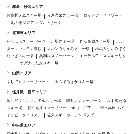
赤倉・妙高エリア
妙高杉ノ原スキー場
赤倉温泉スキー場
ロッテアライリゾート
池の平温泉アルペンブリック
北関東エリア
たんばらスキーパーク
川場スキー場
丸沼高原スキー場
ハン
ターマウンテン塩原
ノルンみなかみスキー場
群馬みなかみほう
だいぎスキー場
奥利根スノーパーク
エーデルワイススキーリゾ
ート
オグナほたかスキー場
山梨エリア
ふじてんスノーリゾート
カムイみさかスキー場
軽井沢・菅平エリア
軽井沢プリンスホテルスキー場
軽井沢スノーパーク
八千穂高原
スキー場
菅平高原スノーリゾート(全山エリア）
菅平高原（パ
インビークエリア）
佐久スキーガーデンパラダ
中央道エリア
富士見パノラマリゾート
シャトレーゼスキーバレー野辺山
シャ