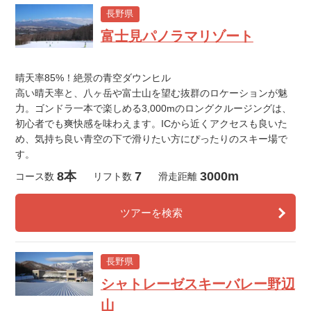
長野県
富士見パノラマリゾート
晴天率85%！絶景の青空ダウンヒル
高い晴天率と、八ヶ岳や富士山を望む抜群のロケーションが魅
力。ゴンドラ一本で楽しめる3,000mのロングクルージングは、
初心者でも爽快感を味わえます。ICから近くアクセスも良いた
め、気持ち良い青空の下で滑りたい方にぴったりのスキー場で
す。
8本
7
3000m
コース数
リフト数
滑走距離
ツアーを検索
長野県
シャトレーゼスキーバレー野辺
山