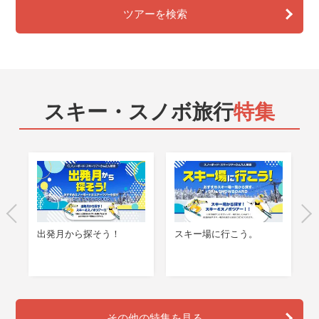
ツアーを検索
スキー・スノボ旅行
特集
出発月から探そう！
スキー場に行こう。
を
その他の特集を見る