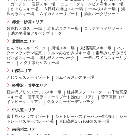
ーガーデン
岩原スキー場
ニュー・グリーンピア津南スキー場
かぐらスキー場
六日町八海山スキー場
一本杉スキー場
湯
沢高原スキー場
ムイカスノーリゾート
湯沢パークリゾート
赤倉・妙高エリア
妙高杉ノ原スキー場
赤倉温泉スキー場
ロッテアライリゾート
池の平温泉アルペンブリック
北関東エリア
たんばらスキーパーク
川場スキー場
丸沼高原スキー場
ハン
ターマウンテン塩原
ノルンみなかみスキー場
群馬みなかみほう
だいぎスキー場
奥利根スノーパーク
エーデルワイススキーリゾ
ート
オグナほたかスキー場
山梨エリア
ふじてんスノーリゾート
カムイみさかスキー場
軽井沢・菅平エリア
軽井沢プリンスホテルスキー場
軽井沢スノーパーク
八千穂高原
スキー場
菅平高原スノーリゾート(全山エリア）
菅平高原（パ
インビークエリア）
佐久スキーガーデンパラダ
中央道エリア
富士見パノラマリゾート
シャトレーゼスキーバレー野辺山
シャ
トレーゼスキーバレー小海
車山高原SKYPARKスキー場
南信州エリア