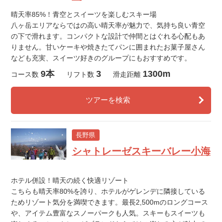
晴天率85%！青空とスイーツを楽しむスキー場
八ヶ岳エリアならではの高い晴天率が魅力で、気持ち良い青空
の下で滑れます。コンパクトな設計で仲間とはぐれる心配もあ
りません。甘いケーキや焼きたてパンに囲まれたお菓子屋さん
なども充実、スイーツ好きのグループにもおすすめです。
9本
3
1300m
コース数
リフト数
滑走距離
ツアーを検索
長野県
シャトレーゼスキーバレー小海
ホテル併設！晴天の続く快適リゾート
こちらも晴天率80%を誇り、ホテルがゲレンデに隣接している
ためリゾート気分を満喫できます。最長2,500mのロングコース
や、アイテム豊富なスノーパークも人気。スキーもスイーツも