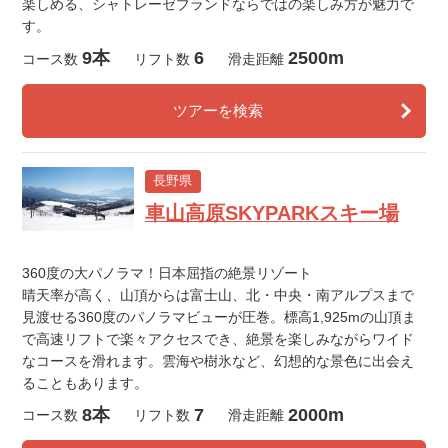
楽しめる、シャトレーゼブランドならではの楽しみ方が魅力で
す。
9本
6
2500m
コース数
リフト数
滑走距離
ツアーを検索
長野県
車山高原SKYPARKスキー場
360度の大パノラマ！日本屈指の絶景リゾート
晴天率が高く、山頂からは富士山、北・中央・南アルプスまで
見渡せる360度のパノラマビューが圧巻。標高1,925mの山頂ま
で高速リフトで楽々アクセスでき、絶景を楽しみながらワイド
なコースを滑れます。雲海や樹氷など、幻想的な景色に出会え
ることもあります。
8本
7
2000m
コース数
リフト数
滑走距離