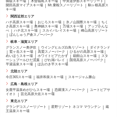
御嶽スキー場
木曽福島スキー場
中央道伊那スキーリゾート
開田高原マイアスキー場
Mt.乗鞍スノーリゾート
駒ヶ根高原ス
キー場
関西近郊エリア
ハチ高原スキー場
おじろスキー場
氷ノ山国際スキー場
ちく
さ高原スキー場
奥神鍋スキー場
万場スキー場
アップかんな
べ
ハチ北スキー場
スカイバレイスキー場
峰山高原リゾート
ばんしゅう戸倉スノーパーク
岐阜・滋賀エリア
グランスノー奥伊吹
ウイングヒルズ白鳥リゾート
ダイナランド
鷲ヶ岳スキー場
高鷲スノーパーク
ひるがの高原スキー場
めいほうスキー場
ホワイトピアたかす
箱館山スキー場
スタ
ーシュプールひだ流葉
びわ湖バレイ
国境高原スノーパーク
平湯温泉スキー場
ほおのき平スキー場
北陸エリア
今庄365スキー場
福井和泉スキー場
スキージャム勝山
広島・島根エリア
女鹿平温泉めがひらスキー場
恐羅漢スノーパーク
ユートピアサ
イオト
芸北高原大佐スキー場
東北エリア
グランデコスノーリゾート
星野リゾート ネコマ マウンテン
蔵
王温泉スキー場