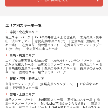
エリア別スキー場一覧
志賀・北志賀エリア
竜王スキーパーク
X-JAM高井富士＆よませ温泉
志賀高原（横手
山・渋峠エリア）
志賀高原(中央エリア）
志賀高原（焼額山ス
キー場）
志賀高原（熊の湯エリア）
志賀高原マウンテンリゾー
ト(全山券）
北志賀小丸山スキー場
白馬・栂池エリア
エイブル白馬五竜＆Hakuba47
つがいけマウンテンリゾート
白
馬八方尾根スキー場
白馬岩岳スノーフィールド
爺ガ岳スキー場
白馬乗鞍温泉スキー場
白馬コルチナスキー場
白馬さのさかス
キー場
鹿島槍スキー場ファミリーパーク
斑尾・戸狩・野沢エリア
斑尾マウンテンリゾート(斑尾高原＆タングラム）
戸狩温泉スキー
場
野沢温泉スキー場
苗場・上越エリア
舞子スノーリゾート
上越国際スキー場
石打丸山スキー場
湯
沢中里スノーリゾート
Mt.Naeba(苗場＆かぐら共通券）
苗場ス
キー場
神立スノーリゾート
GALA湯沢スキー場
NASPAスキ