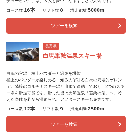
チュービング」は、大人も夢中になる楽しさで人気です。
16本
8
5000m
コース数
リフト数
滑走距離
ツアーを検索
長野県
白馬乗鞍温泉スキー場
白馬の穴場！極上パウダーと温泉を堪能
極上のパウダーが楽しめる、知る人ぞ知る白馬の穴場的ゲレン
デ。隣接のコルチナスキー場と山頂で連結しており、2つのスキ
ー場を滑走可能です。滑った後は天然温泉「若栗の湯」へ。冷
えた身体を芯から温められ、アフタースキーも充実です。
12本
9
2500m
コース数
リフト数
滑走距離
ツアーを検索