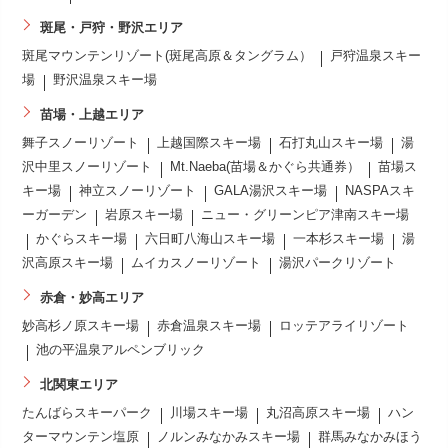
斑尾・戸狩・野沢エリア
斑尾マウンテンリゾート(斑尾高原＆タングラム）
戸狩温泉スキー
場
野沢温泉スキー場
苗場・上越エリア
舞子スノーリゾート
上越国際スキー場
石打丸山スキー場
湯
沢中里スノーリゾート
Mt.Naeba(苗場＆かぐら共通券）
苗場ス
キー場
神立スノーリゾート
GALA湯沢スキー場
NASPAスキ
ーガーデン
岩原スキー場
ニュー・グリーンピア津南スキー場
かぐらスキー場
六日町八海山スキー場
一本杉スキー場
湯
沢高原スキー場
ムイカスノーリゾート
湯沢パークリゾート
赤倉・妙高エリア
妙高杉ノ原スキー場
赤倉温泉スキー場
ロッテアライリゾート
池の平温泉アルペンブリック
北関東エリア
たんばらスキーパーク
川場スキー場
丸沼高原スキー場
ハン
ターマウンテン塩原
ノルンみなかみスキー場
群馬みなかみほう