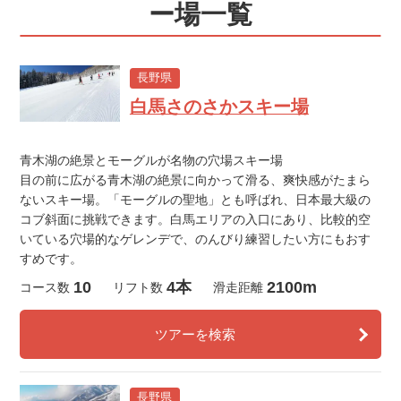
ー場一覧
長野県
白馬さのさかスキー場
青木湖の絶景とモーグルが名物の穴場スキー場
目の前に広がる青木湖の絶景に向かって滑る、爽快感がたまら
ないスキー場。「モーグルの聖地」とも呼ばれ、日本最大級の
コブ斜面に挑戦できます。白馬エリアの入口にあり、比較的空
いている穴場的なゲレンデで、のんびり練習したい方にもおす
すめです。
10
4本
2100m
コース数
リフト数
滑走距離
ツアーを検索
長野県