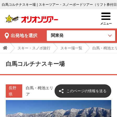
白馬コルチナスキー場 | スキーツアー・スノーボードツアー（リフト券付
出発地
を選択
スキー・スノボ旅行
スキー場一覧
白馬・栂池エ
白馬コルチナスキー場
長野
白馬・栂池エリ
このページの情報を送る
県
ア