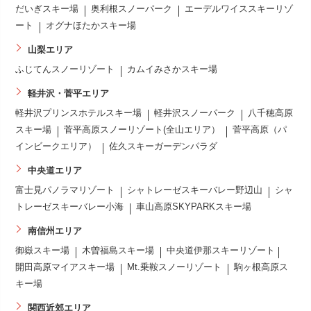
だいぎスキー場
奥利根スノーパーク
エーデルワイススキーリゾ
ート
オグナほたかスキー場
山梨エリア
ふじてんスノーリゾート
カムイみさかスキー場
軽井沢・菅平エリア
軽井沢プリンスホテルスキー場
軽井沢スノーパーク
八千穂高原
スキー場
菅平高原スノーリゾート(全山エリア）
菅平高原（パ
インビークエリア）
佐久スキーガーデンパラダ
中央道エリア
富士見パノラマリゾート
シャトレーゼスキーバレー野辺山
シャ
トレーゼスキーバレー小海
車山高原SKYPARKスキー場
南信州エリア
御嶽スキー場
木曽福島スキー場
中央道伊那スキーリゾート
開田高原マイアスキー場
Mt.乗鞍スノーリゾート
駒ヶ根高原ス
キー場
関西近郊エリア