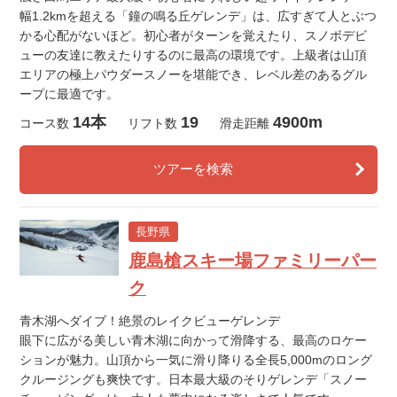
幅1.2kmを超える「鐘の鳴る丘ゲレンデ」は、広すぎて人とぶつ
かる心配がないほど。初心者がターンを覚えたり、スノボデビ
ューの友達に教えたりするのに最高の環境です。上級者は山頂
エリアの極上パウダースノーを堪能でき、レベル差のあるグル
ープに最適です。
14本
19
4900m
コース数
リフト数
滑走距離
ツアーを検索
長野県
鹿島槍スキー場ファミリーパー
ク
青木湖へダイブ！絶景のレイクビューゲレンデ
眼下に広がる美しい青木湖に向かって滑降する、最高のロケー
ションが魅力。山頂から一気に滑り降りる全長5,000mのロング
クルージングも爽快です。日本最大級のそりゲレンデ「スノー