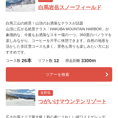
白馬岩岳スノーフィールド
白馬三山の絶景！山頂のお洒落なテラスが話題
山頂に広がる絶景テラス「HAKUBA MOUNTAIN HARBOR」が
象徴的な、今最もお洒落なスキー場の一つ。360度のパノラマを
楽しみながら、コーヒーを片手に休憩できます。自然の地形を
活かした非圧雪コースも多く、景色も滑りも楽しみたい方にお
すすめです。
26本
12
3300m
コース数
リフト数
滑走距離
ツアーを検索
長野県
つがいけマウンテンリゾート
広さ白馬エリア最大級！初心者にうれしい超ワイドゲレンデ