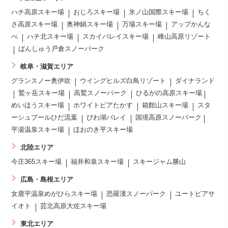
ハチ高原スキー場
おじろスキー場
氷ノ山国際スキー場
ちく
さ高原スキー場
奥神鍋スキー場
万場スキー場
アップかんな
べ
ハチ北スキー場
スカイバレイスキー場
峰山高原リゾート
ばんしゅう戸倉スノーパーク
岐阜・滋賀エリア
グランスノー奥伊吹
ウイングヒルズ白鳥リゾート
ダイナランド
鷲ヶ岳スキー場
高鷲スノーパーク
ひるがの高原スキー場
めいほうスキー場
ホワイトピアたかす
箱館山スキー場
スタ
ーシュプールひだ流葉
びわ湖バレイ
国境高原スノーパーク
平湯温泉スキー場
ほおのき平スキー場
北陸エリア
今庄365スキー場
福井和泉スキー場
スキージャム勝山
広島・島根エリア
女鹿平温泉めがひらスキー場
恐羅漢スノーパーク
ユートピアサ
イオト
芸北高原大佐スキー場
東北エリア