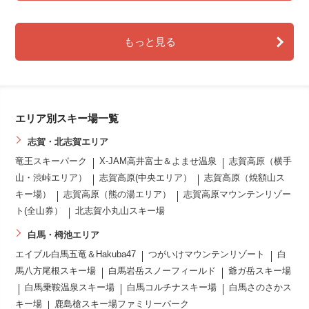
もっと見る
エリア別スキー場一覧
志賀・北志賀エリア
竜王スキーパーク
X-JAM高井富士＆よませ温泉
志賀高原（横手
山・渋峠エリア）
志賀高原(中央エリア）
志賀高原（焼額山ス
キー場）
志賀高原（熊の湯エリア）
志賀高原マウンテンリゾー
ト(全山券）
北志賀小丸山スキー場
白馬・栂池エリア
エイブル白馬五竜＆Hakuba47
つがいけマウンテンリゾート
白
馬八方尾根スキー場
白馬岩岳スノーフィールド
爺ガ岳スキー場
白馬乗鞍温泉スキー場
白馬コルチナスキー場
白馬さのさかス
キー場
鹿島槍スキー場ファミリーパーク