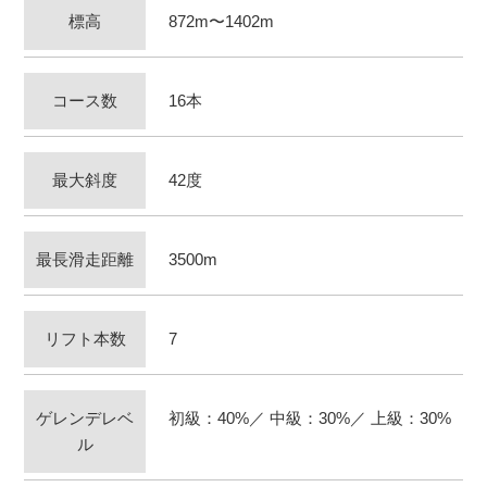
標高
872m〜1402m
コース数
16本
最大斜度
42度
最長滑走距離
3500m
リフト本数
7
ゲレンデレベ
初級：40%／ 中級：30%／ 上級：30%
ル