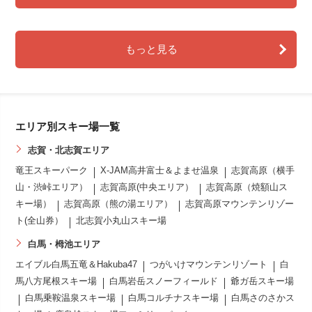
もっと見る
エリア別スキー場一覧
志賀・北志賀エリア
竜王スキーパーク
X-JAM高井富士＆よませ温泉
志賀高原（横手
山・渋峠エリア）
志賀高原(中央エリア）
志賀高原（焼額山ス
キー場）
志賀高原（熊の湯エリア）
志賀高原マウンテンリゾー
ト(全山券）
北志賀小丸山スキー場
白馬・栂池エリア
エイブル白馬五竜＆Hakuba47
つがいけマウンテンリゾート
白
馬八方尾根スキー場
白馬岩岳スノーフィールド
爺ガ岳スキー場
白馬乗鞍温泉スキー場
白馬コルチナスキー場
白馬さのさかス