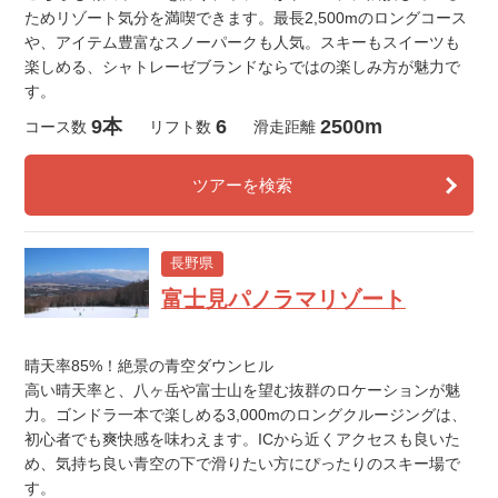
ためリゾート気分を満喫できます。最長2,500mのロングコース
や、アイテム豊富なスノーパークも人気。スキーもスイーツも
楽しめる、シャトレーゼブランドならではの楽しみ方が魅力で
す。
9本
6
2500m
コース数
リフト数
滑走距離
ツアーを検索
長野県
富士見パノラマリゾート
晴天率85%！絶景の青空ダウンヒル
高い晴天率と、八ヶ岳や富士山を望む抜群のロケーションが魅
力。ゴンドラ一本で楽しめる3,000mのロングクルージングは、
初心者でも爽快感を味わえます。ICから近くアクセスも良いた
め、気持ち良い青空の下で滑りたい方にぴったりのスキー場で
す。