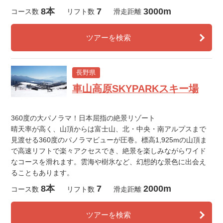
8本
7
3000m
コース数
リフト数
滑走距離
ツアーを検索
長野県
車山高原SKYPARKスキー場
360度の大パノラマ！日本屈指の絶景リゾート
晴天率が高く、山頂からは富士山、北・中央・南アルプスまで
見渡せる360度のパノラマビューが圧巻。標高1,925mの山頂ま
で高速リフトで楽々アクセスでき、絶景を楽しみながらワイド
なコースを滑れます。雲海や樹氷など、幻想的な景色に出会え
ることもあります。
8本
7
2000m
コース数
リフト数
滑走距離
ツアーを検索