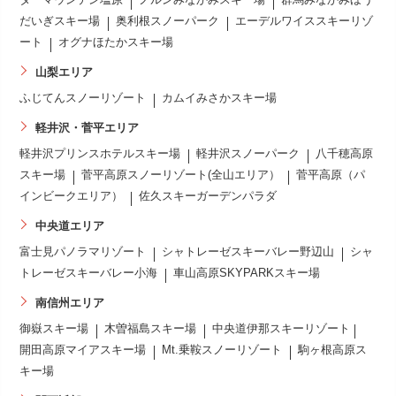
だいぎスキー場
奥利根スノーパーク
エーデルワイススキーリゾ
ート
オグナほたかスキー場
山梨エリア
ふじてんスノーリゾート
カムイみさかスキー場
軽井沢・菅平エリア
軽井沢プリンスホテルスキー場
軽井沢スノーパーク
八千穂高原
スキー場
菅平高原スノーリゾート(全山エリア）
菅平高原（パ
インビークエリア）
佐久スキーガーデンパラダ
中央道エリア
富士見パノラマリゾート
シャトレーゼスキーバレー野辺山
シャ
トレーゼスキーバレー小海
車山高原SKYPARKスキー場
南信州エリア
御嶽スキー場
木曽福島スキー場
中央道伊那スキーリゾート
開田高原マイアスキー場
Mt.乗鞍スノーリゾート
駒ヶ根高原ス
キー場