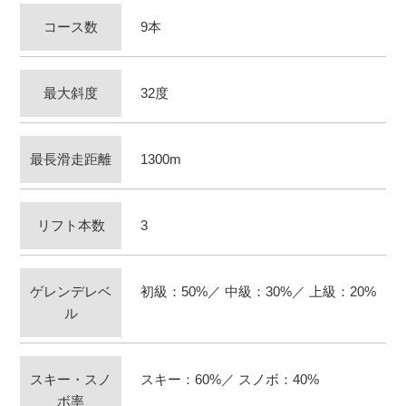
コース数
9本
最大斜度
32度
最長滑走距離
1300m
リフト本数
3
ゲレンデレベ
初級：50%／ 中級：30%／ 上級：20%
ル
スキー・スノ
スキー：60%／ スノボ：40%
ボ率