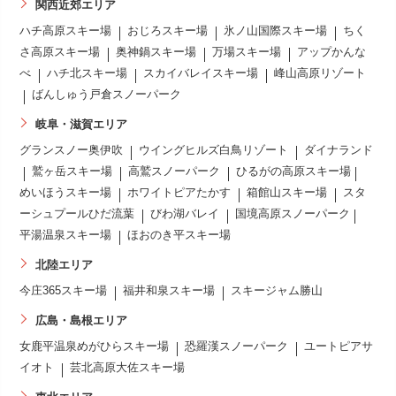
関西近郊エリア
ハチ高原スキー場
おじろスキー場
氷ノ山国際スキー場
ちく
さ高原スキー場
奥神鍋スキー場
万場スキー場
アップかんな
べ
ハチ北スキー場
スカイバレイスキー場
峰山高原リゾート
ばんしゅう戸倉スノーパーク
岐阜・滋賀エリア
グランスノー奥伊吹
ウイングヒルズ白鳥リゾート
ダイナランド
鷲ヶ岳スキー場
高鷲スノーパーク
ひるがの高原スキー場
めいほうスキー場
ホワイトピアたかす
箱館山スキー場
スタ
ーシュプールひだ流葉
びわ湖バレイ
国境高原スノーパーク
平湯温泉スキー場
ほおのき平スキー場
北陸エリア
今庄365スキー場
福井和泉スキー場
スキージャム勝山
広島・島根エリア
女鹿平温泉めがひらスキー場
恐羅漢スノーパーク
ユートピアサ
イオト
芸北高原大佐スキー場