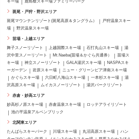
キー場
鹿島槍スキー場ファミリーパーク
斑尾・戸狩・野沢エリア
斑尾マウンテンリゾート(斑尾高原＆タングラム）
戸狩温泉スキー
場
野沢温泉スキー場
苗場・上越エリア
舞子スノーリゾート
上越国際スキー場
石打丸山スキー場
湯
沢中里スノーリゾート
Mt.Naeba(苗場＆かぐら共通券）
苗場ス
キー場
神立スノーリゾート
GALA湯沢スキー場
NASPAスキ
ーガーデン
岩原スキー場
ニュー・グリーンピア津南スキー場
かぐらスキー場
六日町八海山スキー場
一本杉スキー場
湯
沢高原スキー場
ムイカスノーリゾート
湯沢パークリゾート
赤倉・妙高エリア
妙高杉ノ原スキー場
赤倉温泉スキー場
ロッテアライリゾート
池の平温泉アルペンブリック
北関東エリア
たんばらスキーパーク
川場スキー場
丸沼高原スキー場
ハン
ターマウンテン塩原
ノルンみなかみスキー場
群馬みなかみほう