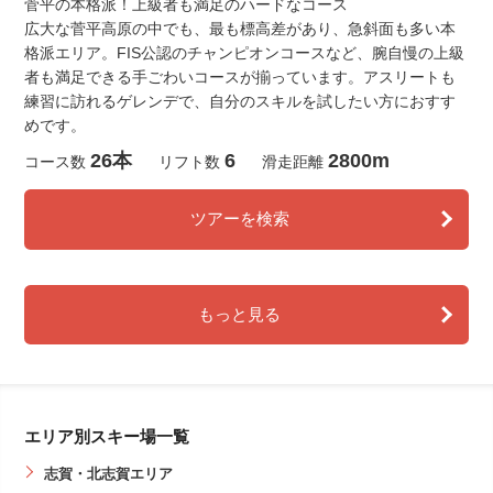
菅平の本格派！上級者も満足のハードなコース
広大な菅平高原の中でも、最も標高差があり、急斜面も多い本
格派エリア。FIS公認のチャンピオンコースなど、腕自慢の上級
者も満足できる手ごわいコースが揃っています。アスリートも
練習に訪れるゲレンデで、自分のスキルを試したい方におすす
めです。
26本
6
2800m
コース数
リフト数
滑走距離
ツアーを検索
もっと見る
エリア別スキー場一覧
志賀・北志賀エリア