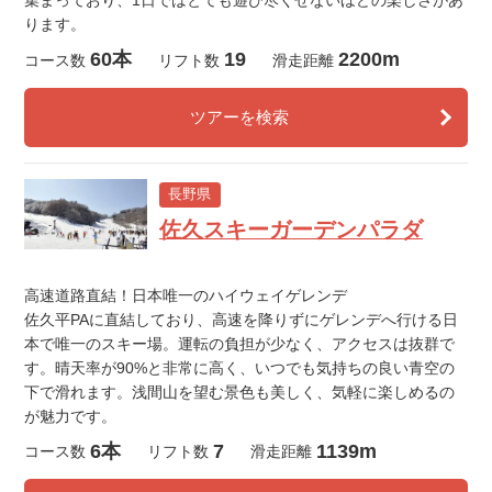
集まっており、1日ではとても遊び尽くせないほどの楽しさがあ
ります。
60本
19
2200m
コース数
リフト数
滑走距離
ツアーを検索
長野県
佐久スキーガーデンパラダ
高速道路直結！日本唯一のハイウェイゲレンデ
佐久平PAに直結しており、高速を降りずにゲレンデへ行ける日
本で唯一のスキー場。運転の負担が少なく、アクセスは抜群で
す。晴天率が90%と非常に高く、いつでも気持ちの良い青空の
下で滑れます。浅間山を望む景色も美しく、気軽に楽しめるの
が魅力です。
6本
7
1139m
コース数
リフト数
滑走距離