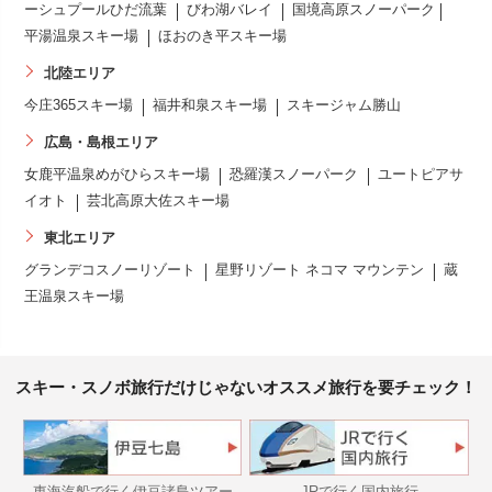
ーシュプールひだ流葉
びわ湖バレイ
国境高原スノーパーク
平湯温泉スキー場
ほおのき平スキー場
北陸エリア
今庄365スキー場
福井和泉スキー場
スキージャム勝山
広島・島根エリア
女鹿平温泉めがひらスキー場
恐羅漢スノーパーク
ユートピアサ
イオト
芸北高原大佐スキー場
東北エリア
グランデコスノーリゾート
星野リゾート ネコマ マウンテン
蔵
王温泉スキー場
スキー・スノボ旅行だけじゃないオススメ旅行を要チェック！
東海汽船で行く伊豆諸島ツアー
JRで行く国内旅行