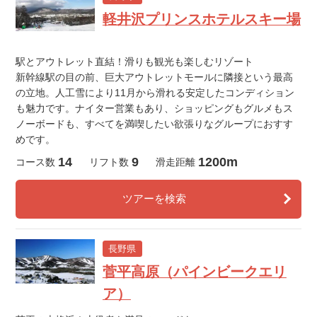
軽井沢プリンスホテルスキー場
駅とアウトレット直結！滑りも観光も楽しむリゾート
新幹線駅の目の前、巨大アウトレットモールに隣接という最高
の立地。人工雪により11月から滑れる安定したコンディション
も魅力です。ナイター営業もあり、ショッピングもグルメもス
ノーボードも、すべてを満喫したい欲張りなグループにおすす
めです。
14
9
1200m
コース数
リフト数
滑走距離
ツアーを検索
長野県
菅平高原（パインビークエリ
ア）