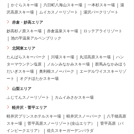
かぐらスキー場
六日町八海山スキー場
一本杉スキー場
湯
沢高原スキー場
ムイカスノーリゾート
湯沢パークリゾート
赤倉・妙高エリア
妙高杉ノ原スキー場
赤倉温泉スキー場
ロッテアライリゾート
池の平温泉アルペンブリック
北関東エリア
たんばらスキーパーク
川場スキー場
丸沼高原スキー場
ハン
ターマウンテン塩原
ノルンみなかみスキー場
群馬みなかみほう
だいぎスキー場
奥利根スノーパーク
エーデルワイススキーリゾ
ート
オグナほたかスキー場
山梨エリア
ふじてんスノーリゾート
カムイみさかスキー場
軽井沢・菅平エリア
軽井沢プリンスホテルスキー場
軽井沢スノーパーク
八千穂高原
スキー場
菅平高原スノーリゾート(全山エリア）
菅平高原（パ
インビークエリア）
佐久スキーガーデンパラダ