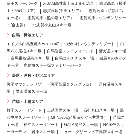
竜王スキーパーク
X-JAM高井富士＆よませ温泉
志賀高原（横手
山・渋峠エリア）
志賀高原(中央エリア）
志賀高原（焼額山ス
キー場）
志賀高原（熊の湯エリア）
志賀高原マウンテンリゾー
ト(全山券）
北志賀小丸山スキー場
白馬・栂池エリア
エイブル白馬五竜＆Hakuba47
つがいけマウンテンリゾート
白
馬八方尾根スキー場
白馬岩岳スノーフィールド
爺ガ岳スキー場
白馬乗鞍温泉スキー場
白馬コルチナスキー場
白馬さのさかス
キー場
鹿島槍スキー場ファミリーパーク
斑尾・戸狩・野沢エリア
斑尾マウンテンリゾート(斑尾高原＆タングラム）
戸狩温泉スキー
場
野沢温泉スキー場
苗場・上越エリア
舞子スノーリゾート
上越国際スキー場
石打丸山スキー場
湯
沢中里スノーリゾート
Mt.Naeba(苗場＆かぐら共通券）
苗場ス
キー場
神立スノーリゾート
GALA湯沢スキー場
NASPAスキ
ーガーデン
岩原スキー場
ニュー・グリーンピア津南スキー場