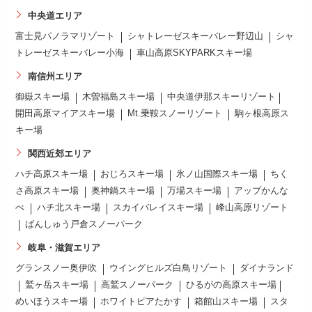
中央道エリア
富士見パノラマリゾート
シャトレーゼスキーバレー野辺山
シャ
トレーゼスキーバレー小海
車山高原SKYPARKスキー場
南信州エリア
御嶽スキー場
木曽福島スキー場
中央道伊那スキーリゾート
開田高原マイアスキー場
Mt.乗鞍スノーリゾート
駒ヶ根高原ス
キー場
関西近郊エリア
ハチ高原スキー場
おじろスキー場
氷ノ山国際スキー場
ちく
さ高原スキー場
奥神鍋スキー場
万場スキー場
アップかんな
べ
ハチ北スキー場
スカイバレイスキー場
峰山高原リゾート
ばんしゅう戸倉スノーパーク
岐阜・滋賀エリア
グランスノー奥伊吹
ウイングヒルズ白鳥リゾート
ダイナランド
鷲ヶ岳スキー場
高鷲スノーパーク
ひるがの高原スキー場
めいほうスキー場
ホワイトピアたかす
箱館山スキー場
スタ