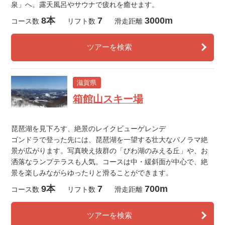
泉」へ。露天風呂やサウナで疲れを癒せます。
8本
7
3000m
コース数
リフト数
滑走距離
ツアーを検索
滋賀県
箱館山スキー場
琵琶湖を見下ろす、絶景のレイクビューゲレンデ
ゴンドラで登った先には、琵琶湖を一望する壮大なパノラマ絶
景が広がります。写真映え抜群の「びわ湖のみえる丘」や、お
洒落なランプテラスも人気。コースは中・緩斜面が中心で、絶
景を楽しみながらゆったりと滑ることができます。
9本
7
700m
コース数
リフト数
滑走距離
ツアーを検索