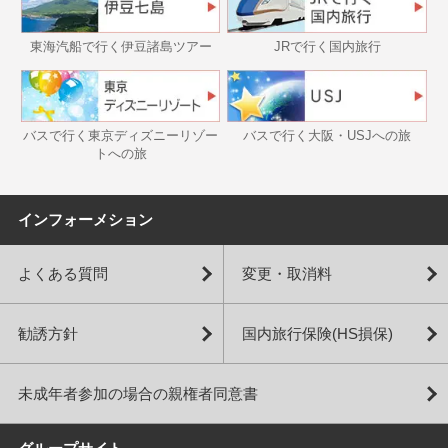
東海汽船で行く伊豆諸島ツアー
JRで行く国内旅行
バスで行く東京ディズニーリゾー
バスで行く大阪・USJへの旅
トへの旅
インフォーメション
よくある質問
変更・取消料
勧誘方針
国内旅行保険(HS損保)
未成年者参加の場合の親権者同意書