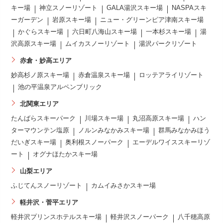
キー場
神立スノーリゾート
GALA湯沢スキー場
NASPAスキ
ーガーデン
岩原スキー場
ニュー・グリーンピア津南スキー場
かぐらスキー場
六日町八海山スキー場
一本杉スキー場
湯
沢高原スキー場
ムイカスノーリゾート
湯沢パークリゾート
赤倉・妙高エリア
妙高杉ノ原スキー場
赤倉温泉スキー場
ロッテアライリゾート
池の平温泉アルペンブリック
北関東エリア
たんばらスキーパーク
川場スキー場
丸沼高原スキー場
ハン
ターマウンテン塩原
ノルンみなかみスキー場
群馬みなかみほう
だいぎスキー場
奥利根スノーパーク
エーデルワイススキーリゾ
ート
オグナほたかスキー場
山梨エリア
ふじてんスノーリゾート
カムイみさかスキー場
軽井沢・菅平エリア
軽井沢プリンスホテルスキー場
軽井沢スノーパーク
八千穂高原