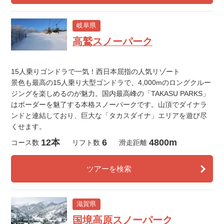
岐阜県
高鷲スノーパーク
15人乗りゴンドラで一気！西日本屈指の人気リゾート
景色も最高の15人乗り大型ゴンドラで、4,000mのロングクルー
ジングを楽しめるのが魅力。国内最高峰の「TAKASU PARKS」
はボーダーを魅了する本格スノーパークです。山頂でダイナラ
ンドと連結しており、巨大な「タカスダイナ」エリアを遊び尽
くせます。
12本
6
4800m
コース数
リフト数
滑走距離
ツアーを検索
滋賀県
国境高原スノーパーク