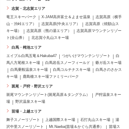
志賀・北志賀エリア
竜王スキーパーク
X-JAM高井富士＆よませ温泉
志賀高原（横手
山・渋峠エリア）
志賀高原(中央エリア）
志賀高原（焼額山ス
キー場）
志賀高原（熊の湯エリア）
志賀高原マウンテンリゾー
ト(全山券）
北志賀小丸山スキー場
白馬・栂池エリア
エイブル白馬五竜＆Hakuba47
つがいけマウンテンリゾート
白
馬八方尾根スキー場
白馬岩岳スノーフィールド
爺ガ岳スキー場
白馬乗鞍温泉スキー場
白馬コルチナスキー場
白馬さのさかス
キー場
鹿島槍スキー場ファミリーパーク
斑尾・戸狩・野沢エリア
斑尾マウンテンリゾート(斑尾高原＆タングラム）
戸狩温泉スキー
場
野沢温泉スキー場
苗場・上越エリア
舞子スノーリゾート
上越国際スキー場
石打丸山スキー場
湯
沢中里スノーリゾート
Mt.Naeba(苗場＆かぐら共通券）
苗場ス