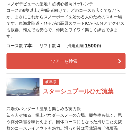
スノボデビューの聖地！超初心者向けゲレンデ
コースの8割以上が初級者向けで、どのコースも広くてなだら
か。まさにこれからスノーボードを始める人のためのスキー場
です。東海北陸道・ひるがの高原スマートICから5分とアクセス
も抜群。転んでも安心で、仲間とワイワイ楽しく練習できま
す。
7本
4
1500m
コース数
リフト数
滑走距離
ツアーを検索
岐阜県
スターシュプールひだ流葉
穴場のパウダー！温泉も楽しめる実力派
知る人ぞ知る、極上パウダースノーの穴場。競争率も低く、思
う存分新雪を味わえます。国体コースにもなった滑りごたえ抜
群のコースレイアウトも魅力。滑った後は天然温泉「流葉温