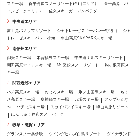
スキー場
菅平高原スノーリゾート(全山エリア）
菅平高原（パ
インビークエリア）
佐久スキーガーデンパラダ
中央道エリア
富士見パノラマリゾート
シャトレーゼスキーバレー野辺山
シャ
トレーゼスキーバレー小海
車山高原SKYPARKスキー場
南信州エリア
御嶽スキー場
木曽福島スキー場
中央道伊那スキーリゾート
開田高原マイアスキー場
Mt.乗鞍スノーリゾート
駒ヶ根高原ス
キー場
関西近郊エリア
ハチ高原スキー場
おじろスキー場
氷ノ山国際スキー場
ちく
さ高原スキー場
奥神鍋スキー場
万場スキー場
アップかんな
べ
ハチ北スキー場
スカイバレイスキー場
峰山高原リゾート
ばんしゅう戸倉スノーパーク
岐阜・滋賀エリア
グランスノー奥伊吹
ウイングヒルズ白鳥リゾート
ダイナランド