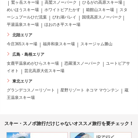
鷲ヶ岳スキー場
高鷲スノーパーク
ひるがの高原スキー場
めいほうスキー場
ホワイトピアたかす
箱館山スキー場
スタ
ーシュプールひだ流葉
びわ湖バレイ
国境高原スノーパーク
平湯温泉スキー場
ほおのき平スキー場
北陸エリア
今庄365スキー場
福井和泉スキー場
スキージャム勝山
広島・島根エリア
女鹿平温泉めがひらスキー場
恐羅漢スノーパーク
ユートピアサ
イオト
芸北高原大佐スキー場
東北エリア
グランデコスノーリゾート
星野リゾート ネコマ マウンテン
蔵
王温泉スキー場
スキー・スノボ旅行だけじゃないオススメ旅行を要チェック！