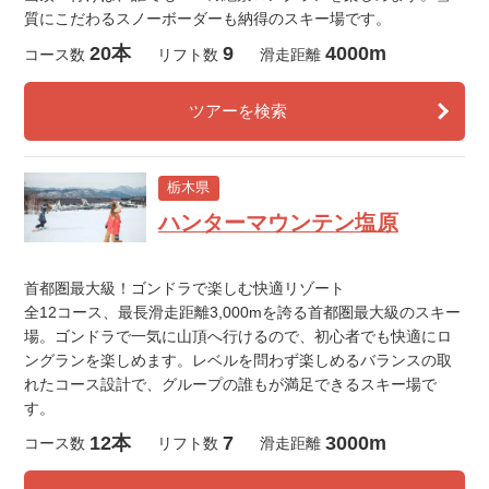
質にこだわるスノーボーダーも納得のスキー場です。
20本
9
4000m
コース数
リフト数
滑走距離
ツアーを検索
栃木県
ハンターマウンテン塩原
首都圏最大級！ゴンドラで楽しむ快適リゾート
全12コース、最長滑走距離3,000mを誇る首都圏最大級のスキー
場。ゴンドラで一気に山頂へ行けるので、初心者でも快適にロ
ングランを楽しめます。レベルを問わず楽しめるバランスの取
れたコース設計で、グループの誰もが満足できるスキー場で
す。
12本
7
3000m
コース数
リフト数
滑走距離