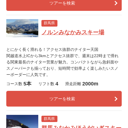
ツアーを検索
群馬県
ノルンみなかみスキー場
とにかく長く滑れる！アクセス抜群のナイター天国
関越道水上ICから3kmとアクセス抜群で、週末は22時まで滑れ
る関東最長のナイター営業が魅力。コンパクトながら急斜面や
スノーパークも揃っており、短時間で効率よく楽しみたいスノ
ーボーダーに人気です。
5本
4
2000m
コース数
リフト数
滑走距離
ツアーを検索
群馬県