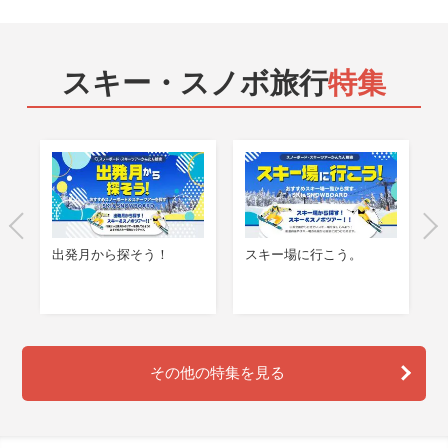
スキー・スノボ旅行
特集
出発月から探そう！
スキー場に行こう。
を
その他の特集を見る