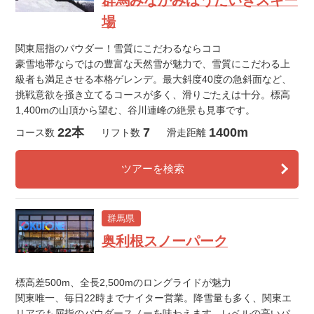
群馬みなかみほうだいぎスキー
場
関東屈指のパウダー！雪質にこだわるならココ
豪雪地帯ならではの豊富な天然雪が魅力で、雪質にこだわる上
級者も満足させる本格ゲレンデ。最大斜度40度の急斜面など、
挑戦意欲を掻き立てるコースが多く、滑りごたえは十分。標高
1,400mの山頂から望む、谷川連峰の絶景も見事です。
22本
7
1400m
コース数
リフト数
滑走距離
ツアーを検索
群馬県
奥利根スノーパーク
標高差500m、全長2,500mのロングライドが魅力
関東唯一、毎日22時までナイター営業。降雪量も多く、関東エ
リアでも屈指のパウダースノーを味わえます。レベルの高いパ