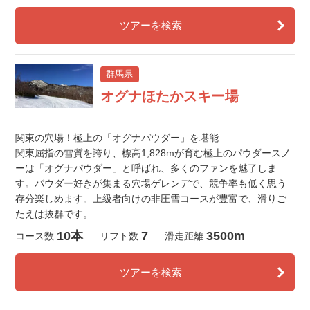
ツアーを検索
群馬県
オグナほたかスキー場
関東の穴場！極上の「オグナパウダー」を堪能
関東屈指の雪質を誇り、標高1,828mが育む極上のパウダースノ
ーは「オグナパウダー」と呼ばれ、多くのファンを魅了しま
す。パウダー好きが集まる穴場ゲレンデで、競争率も低く思う
存分楽しめます。上級者向けの非圧雪コースが豊富で、滑りご
たえは抜群です。
10本
7
3500m
コース数
リフト数
滑走距離
ツアーを検索