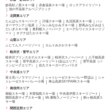
妙高杉ノ原スキー場
赤倉温泉スキー場
ロッテアライリゾート
池の平温泉アルペンブリック
北関東エリア
たんばらスキーパーク
川場スキー場
丸沼高原スキー場
ハン
ターマウンテン塩原
ノルンみなかみスキー場
群馬みなかみほう
だいぎスキー場
奥利根スノーパーク
エーデルワイススキーリゾ
ート
オグナほたかスキー場
山梨エリア
ふじてんスノーリゾート
カムイみさかスキー場
軽井沢・菅平エリア
軽井沢プリンスホテルスキー場
軽井沢スノーパーク
八千穂高原
スキー場
菅平高原スノーリゾート(全山エリア）
菅平高原（パ
インビークエリア）
佐久スキーガーデンパラダ
中央道エリア
富士見パノラマリゾート
シャトレーゼスキーバレー野辺山
シャ
トレーゼスキーバレー小海
車山高原SKYPARKスキー場
南信州エリア
御嶽スキー場
木曽福島スキー場
中央道伊那スキーリゾート
開田高原マイアスキー場
Mt.乗鞍スノーリゾート
駒ヶ根高原ス
キー場
関西近郊エリア