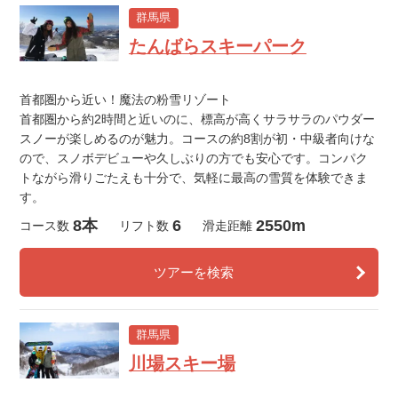
群馬県
たんばらスキーパーク
首都圏から近い！魔法の粉雪リゾート
首都圏から約2時間と近いのに、標高が高くサラサラのパウダー
スノーが楽しめるのが魅力。コースの約8割が初・中級者向けな
ので、スノボデビューや久しぶりの方でも安心です。コンパク
トながら滑りごたえも十分で、気軽に最高の雪質を体験できま
す。
8本
6
2550m
コース数
リフト数
滑走距離
ツアーを検索
群馬県
川場スキー場