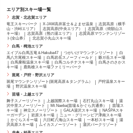
エリア別スキー場一覧
志賀・北志賀エリア
竜王スキーパーク
X-JAM高井富士＆よませ温泉
志賀高原（横手
山・渋峠エリア）
志賀高原(中央エリア）
志賀高原（焼額山ス
キー場）
志賀高原（熊の湯エリア）
志賀高原マウンテンリゾー
ト(全山券）
北志賀小丸山スキー場
白馬・栂池エリア
エイブル白馬五竜＆Hakuba47
つがいけマウンテンリゾート
白
馬八方尾根スキー場
白馬岩岳スノーフィールド
爺ガ岳スキー場
白馬乗鞍温泉スキー場
白馬コルチナスキー場
白馬さのさかス
キー場
鹿島槍スキー場ファミリーパーク
斑尾・戸狩・野沢エリア
斑尾マウンテンリゾート(斑尾高原＆タングラム）
戸狩温泉スキー
場
野沢温泉スキー場
苗場・上越エリア
舞子スノーリゾート
上越国際スキー場
石打丸山スキー場
湯
沢中里スノーリゾート
Mt.Naeba(苗場＆かぐら共通券）
苗場ス
キー場
神立スノーリゾート
GALA湯沢スキー場
NASPAスキ
ーガーデン
岩原スキー場
ニュー・グリーンピア津南スキー場
かぐらスキー場
六日町八海山スキー場
一本杉スキー場
湯
沢高原スキー場
ムイカスノーリゾート
湯沢パークリゾート
赤倉・妙高エリア