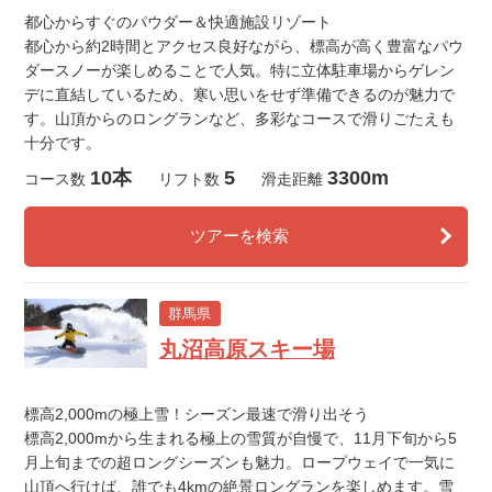
都心からすぐのパウダー＆快適施設リゾート
都心から約2時間とアクセス良好ながら、標高が高く豊富なパウ
ダースノーが楽しめることで人気。特に立体駐車場からゲレン
デに直結しているため、寒い思いをせず準備できるのが魅力で
す。山頂からのロングランなど、多彩なコースで滑りごたえも
十分です。
10本
5
3300m
コース数
リフト数
滑走距離
ツアーを検索
群馬県
丸沼高原スキー場
標高2,000mの極上雪！シーズン最速で滑り出そう
標高2,000mから生まれる極上の雪質が自慢で、11月下旬から5
月上旬までの超ロングシーズンも魅力。ロープウェイで一気に
山頂へ行けば、誰でも4kmの絶景ロングランを楽しめます。雪