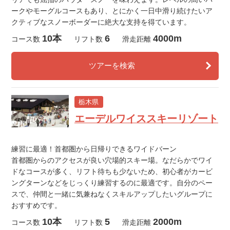
ークやモーグルコースもあり、とにかく一日中滑り続けたいア
クティブなスノーボーダーに絶大な支持を得ています。
10本
6
4000m
コース数
リフト数
滑走距離
ツアーを検索
栃木県
エーデルワイススキーリゾート
練習に最適！首都圏から日帰りできるワイドバーン
首都圏からのアクセスが良い穴場的スキー場。なだらかでワイ
ドなコースが多く、リフト待ちも少ないため、初心者がカービ
ングターンなどをじっくり練習するのに最適です。自分のペー
スで、仲間と一緒に気兼ねなくスキルアップしたいグループに
おすすめです。
10本
5
2000m
コース数
リフト数
滑走距離