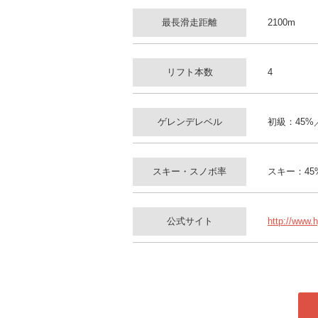
最長滑走距離
2100m
リフト本数
4
ゲレンデレベル
初級：45%
スキー・スノボ率
スキー：45
公式サイト
http://www.