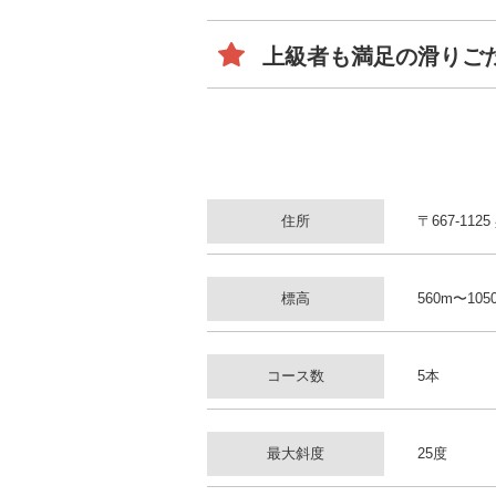
上級者も満足の滑りご
住所
〒667-11
標高
560m〜105
コース数
5本
最大斜度
25度