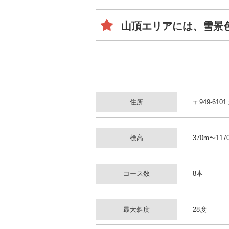
山頂エリアには、雪景
住所
〒949-61
標高
370m〜117
コース数
8本
最大斜度
28度