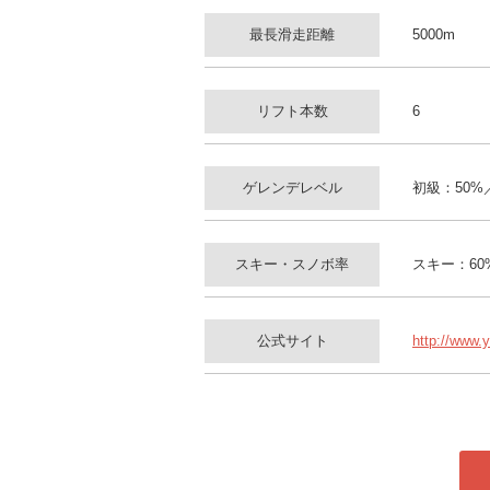
最長滑走距離
5000m
リフト本数
6
ゲレンデレベル
初級：50%
スキー・スノボ率
スキー：60
公式サイト
http://www