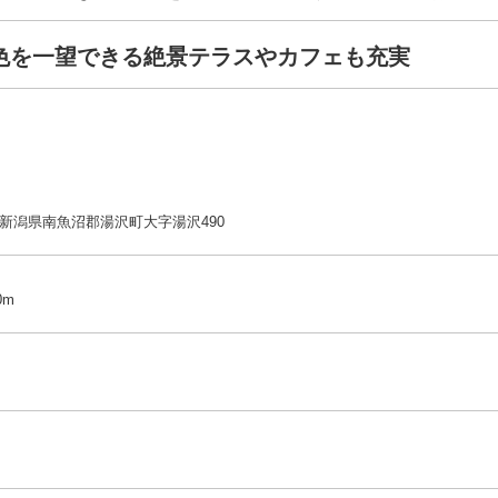
色を一望できる絶景テラスやカフェも充実
01 新潟県南魚沼郡湯沢町大字湯沢490
0m