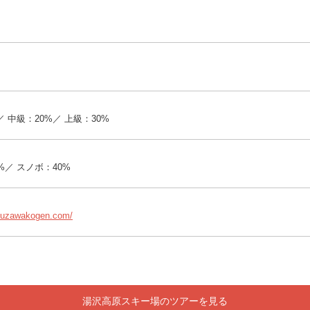
／ 中級：20%／ 上級：30%
%／ スノボ：40%
.yuzawakogen.com/
湯沢高原スキー場のツアーを見る