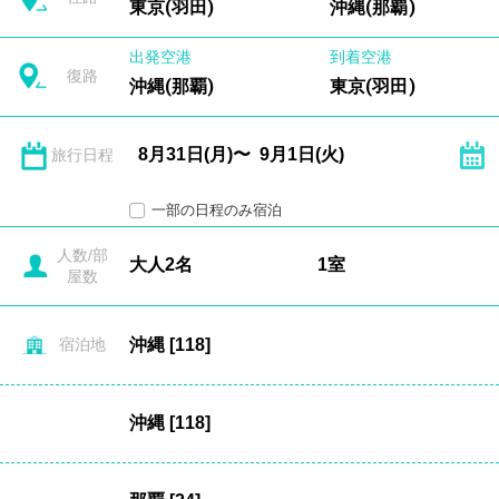
東京(羽田)
沖縄(那覇)
出発空港
到着空港
復路
沖縄(那覇)
東京(羽田)
旅行日程
一部の日程のみ宿泊
人数/部
屋数
宿泊地