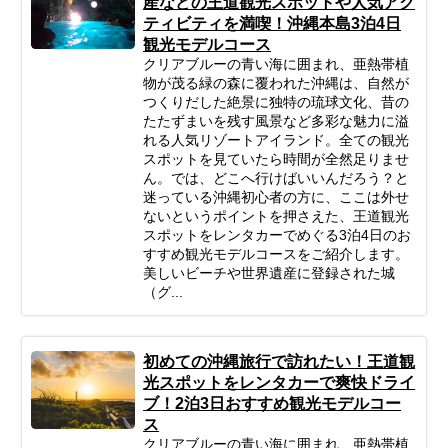
産などの王道観光スポットや人気アク
ティビティを満喫！沖縄本島3泊4日
観光モデルコース
クリアブルーの青い海に囲まれ、亜熱帯植
物が茂る緑の森に覆われた沖縄は、自然が
つくりだした絶景に独特の琉球文化、昔の
たたずまいを残す風景など多彩な魅力に溢
れる人気リゾートアイランド。全ての観光
スポットを見ていたら時間が全然足りませ
ん。では、どこへ行けばいいんだろう？と
迷っている沖縄初心者の方に、ここは外せ
ないというポイントを押さえた、王道観光
スポットをレンタカーでめぐる3泊4日のお
すすめ観光モデルコースをご紹介します。
美しいビーチや世界遺産に登録された城
（グ...
初めての沖縄旅行で訪れたい！王道観
光スポットをレンタカーで爽快ドライ
ブ！2泊3日おすすめ観光モデルコー
ス
クリアブルーの青い海に囲まれ、亜熱帯植