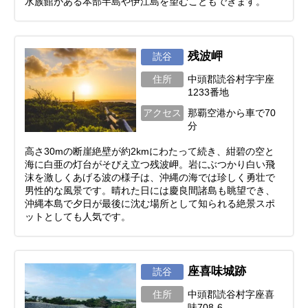
水族館がある本部半島や伊江島を望むこともできます。
残波岬
読谷
住所
中頭郡読谷村字宇座
1233番地
アクセス
那覇空港から車で70
分
高さ30mの断崖絶壁が約2kmにわたって続き、紺碧の空と
海に白亜の灯台がそびえ立つ残波岬。岩にぶつかり白い飛
沫を激しくあげる波の様子は、沖縄の海では珍しく勇壮で
男性的な風景です。晴れた日には慶良間諸島も眺望でき、
沖縄本島で夕日が最後に沈む場所として知られる絶景スポ
ットとしても人気です。
座喜味城跡
読谷
住所
中頭郡読谷村字座喜
味708-6