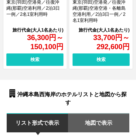
東京(羽田)空港発／往復沖
東京(羽田)空港発／往復沖
縄(那覇)空港利用／2泊3日
縄(那覇)空港空港・各離島
一例／2名1室利用時
空港利用／2泊3日一例／2
名1室利用時
36,300
円
～
33,700
円
～
150,100
円
292,600
円
検索
検索
沖縄本島西海岸のホテルリストと地図から探
す
リスト形式で表示
地図で表示