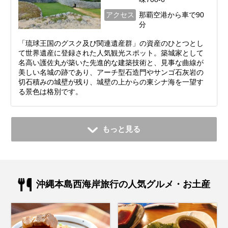
アクセス
那覇空港から車で90
分
「琉球王国のグスク及び関連遺産群」の資産のひとつとし
て世界遺産に登録された人気観光スポット。築城家として
名高い護佐丸が築いた先進的な建築技術と、見事な曲線が
美しい名城の跡であり、アーチ型石造門やサンゴ石灰岩の
切石積みの城壁が残り、城壁の上からの東シナ海を一望す
る景色は格別です。
もっと見る
沖縄本島西海岸旅行の人気グルメ・お土産