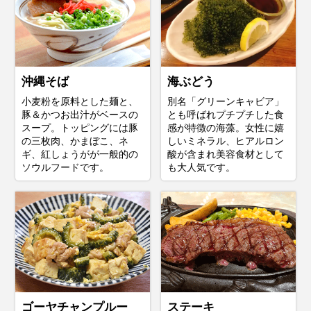
沖縄そば
海ぶどう
小麦粉を原料とした麺と、
別名「グリーンキャビア」
豚＆かつお出汁がベースの
とも呼ばれプチプチした食
スープ。トッピングには豚
感が特徴の海藻。女性に嬉
の三枚肉、かまぼこ、ネ
しいミネラル、ヒアルロン
ギ、紅しょうがが一般的の
酸が含まれ美容食材として
ソウルフードです。
も大人気です。
ゴーヤチャンプルー
ステーキ