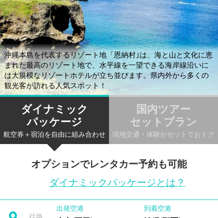
沖縄本島を代表するリゾート地「恩納村｣は、海と山と文化に恵
まれた最高のリゾート地で、水平線を一望できる海岸線沿いに
は大規模なリゾートホテルが立ち並びます。県内外から多くの
観光客が訪れる人気スポット！
ダイナミック
国内ツアー
パッケージ
セットプラン
航空券＋宿泊を自由に組み合わせ
現地交通・体験がセットでおトク
オプションでレンタカー予約も可能
ダイナミックパッケージとは？
出発空港
到着空港
往路