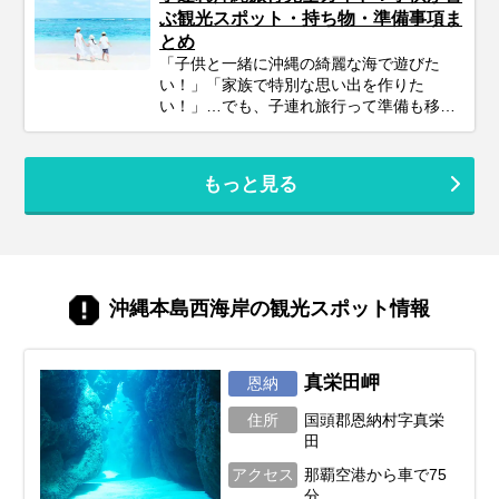
でも、気になるのが「実際いくらかかる
ぶ観光スポット・持ち物・準備事項ま
の？」という費用面。旅行費用は、時期や
とめ
日数、過ごし方によって大きく変わりま
「子供と一緒に沖縄の綺麗な海で遊びた
す。 この記事では、沖縄旅行のリアルな予
い！」「家族で特別な思い出を作りた
算感から、賢く費用を抑えるコツ、予算別
い！」…でも、子連れ旅行って準備も移動
のモデルプランまで、あなたの旅行計画に
も大変そう…なんて思っていませんか？大
役立つ情報をギュッとまとめてお届けしま
丈夫！ポイントを押さえてしっかり計画す
す！しっかり予算を把握して、最高の沖縄
れば、子連れ沖縄旅行は最高の体験になり
旅行を実現しましょう。
もっと見る
ます。 このガイドでは、子連れファミリー
が沖縄旅行を思いっきり楽しむための、計
画の立て方からおすすめスポット＆ホテ
ル、あると便利な持ち物、注意点まで、マ
マ・パパ目線で徹底解説！この記事を読ん
で、不安を解消し、笑顔あふれる家族旅行
沖縄本島西海岸の観光スポット情報
を実現しましょう♪
真栄田岬
恩納
住所
国頭郡恩納村字真栄
田
アクセス
那覇空港から車で75
分