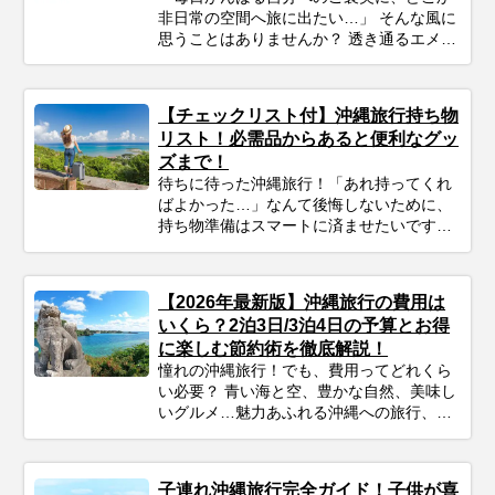
非日常の空間へ旅に出たい…」 そんな風に
思うことはありませんか？ 透き通るエメラ
ルドグリーンの海、どこまでも続く青い
空、そして、ゆったりと流れる島時間。沖
縄は、忙しい日常から心を解き放ち、身も
【チェックリスト付】沖縄旅行持ち物
心もリフレッシュさせてくれる最高の場所
リスト！必需品からあると便利なグッ
です。 この記事では、プロのツアーコーデ
ズまで！
ィネーターが厳選した沖縄本島のおすすめ
待ちに待った沖縄旅行！「あれ持ってくれ
観光スポットをご紹介します。定番スポッ
ばよかった…」なんて後悔しないために、
トから、知る人ぞ知る癒しの絶景カフェ、
持ち物準備はスマートに済ませたいですよ
そして待望の最新スポットまで、あなたの
ね。このガイドを読めば、必需品から便利
「行ってみたい！」がきっと見つかるは
グッズまでしっかりチェックできます。忘
ず。次の沖縄旅行の計画に、ぜひお役立て
れ物ゼロで、身軽に、快適に！最高の沖縄
ください。
【2026年最新版】沖縄旅行の費用は
旅行をスタートさせるための準備を始めま
いくら？2泊3日/3泊4日の予算とお得
しょう♪
に楽しむ節約術を徹底解説！
憧れの沖縄旅行！でも、費用ってどれくら
い必要？ 青い海と空、豊かな自然、美味し
いグルメ…魅力あふれる沖縄への旅行、考
えただけでワクワクしますよね！忙しい毎
日を抜け出して、非日常を満喫したいと考
えている方も多いのではないでしょうか。
子連れ沖縄旅行完全ガイド！子供が喜