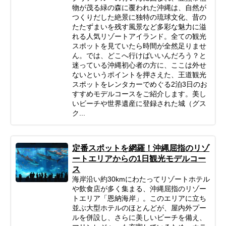
物が茂る緑の森に覆われた沖縄は、自然が
つくりだした絶景に独特の琉球文化、昔の
たたずまいを残す風景など多彩な魅力に溢
れる人気リゾートアイランド。全ての観光
スポットを見ていたら時間が全然足りませ
ん。では、どこへ行けばいいんだろう？と
迷っている沖縄初心者の方に、ここは外せ
ないというポイントを押さえた、王道観光
スポットをレンタカーでめぐる2泊3日のお
すすめモデルコースをご紹介します。美し
いビーチや世界遺産に登録された城（グス
ク...
定番スポットを網羅！沖縄屈指のリゾ
ートエリアからの1日観光モデルコー
ス
海岸沿い約30kmにわたってリゾートホテル
や飲食店が多く集まる、沖縄屈指のリゾー
トエリア「恩納海岸」。このエリアに立ち
並ぶ大型ホテルのほとんどが、屋内外プー
ルを併設し、さらに美しいビーチを備え、