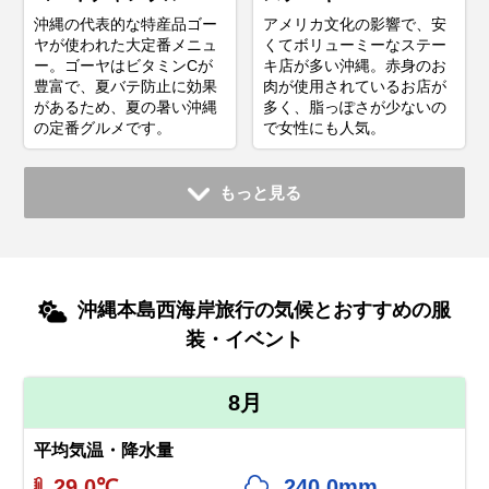
沖縄の代表的な特産品ゴー
アメリカ文化の影響で、安
ヤが使われた大定番メニュ
くてボリューミーなステー
ー。ゴーヤはビタミンCが
キ店が多い沖縄。赤身のお
豊富で、夏バテ防止に効果
肉が使用されているお店が
があるため、夏の暑い沖縄
多く、脂っぽさが少ないの
の定番グルメです。
で女性にも人気。
もっと見る
沖縄本島西海岸旅行の気候とおすすめの服
装・イベント
8月
平均気温・降水量
29.0℃
240.0mm