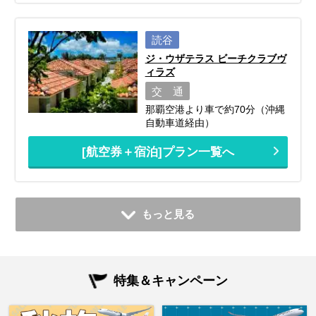
読谷
ジ・ウザテラス ビーチクラブヴ
ィラズ
交 通
那覇空港より車で約70分（沖縄
自動車道経由）
[航空券＋宿泊]プラン一覧へ
もっと見る
特集＆キャンペーン