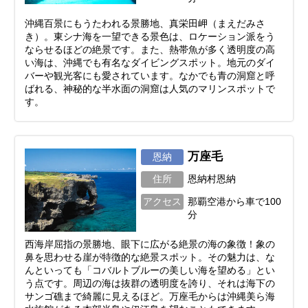
沖縄百景にもうたわれる景勝地、真栄田岬（まえだみさ
き）。東シナ海を一望できる景色は、ロケーション派をう
ならせるほどの絶景です。また、熱帯魚が多く透明度の高
い海は、沖縄でも有名なダイビングスポット。地元のダイ
バーや観光客にも愛されています。なかでも青の洞窟と呼
ばれる、神秘的な半水面の洞窟は人気のマリンスポットで
す。
万座毛
恩納
住所
恩納村恩納
アクセス
那覇空港から車で100
分
西海岸屈指の景勝地、眼下に広がる絶景の海の象徴！象の
鼻を思わせる崖が特徴的な絶景スポット。その魅力は、な
んといっても「コバルトブルーの美しい海を望める」とい
う点です。周辺の海は抜群の透明度を誇り、それは海下の
サンゴ礁まで綺麗に見えるほど。万座毛からは沖縄美ら海