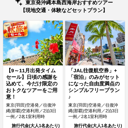
東京発沖縄本島西海岸おすすめツアー
【現地交通・体験などセットプラン】
【9～11月出発タイム
「JAL往復航空券」+
セール】日頃の感謝を
「宿泊」のみがセット
込めて、今だけ限定の
になった自由度満点の
おトクなツアーをご用
シンプルフリープラン
意！
♪
東京(羽田)空港発／往復沖
東京(羽田)空港発／往復沖
縄(那覇)空港利用／2泊3日
縄(那覇)空港利用／2泊3日
一例／2名1室利用時
一例／2名1室利用時