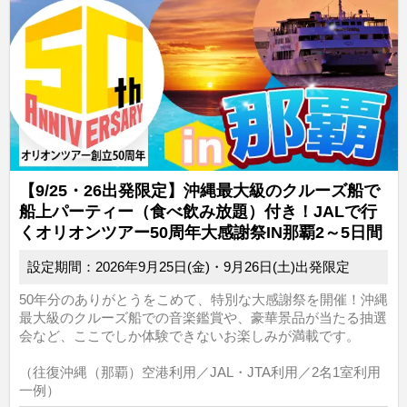
【9/25・26出発限定】沖縄最大級のクルーズ船で
船上パーティー（食べ飲み放題）付き！JALで行
くオリオンツアー50周年大感謝祭IN那覇2～5日間
設定期間：2026年9月25日(金)・9月26日(土)出発限定
50年分のありがとうをこめて、特別な大感謝祭を開催！沖縄
最大級のクルーズ船での音楽鑑賞や、豪華景品が当たる抽選
会など、ここでしか体験できないお楽しみが満載です。
（往復沖縄（那覇）空港利用／JAL・JTA利用／2名1室利用
一例）