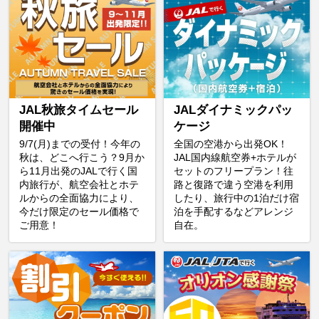
JAL秋旅タイムセール
JALダイナミックパッ
開催中
ケージ
9/7(月)までの受付！今年の
全国の空港から出発OK！
秋は、どこへ行こう？9月か
JAL国内線航空券+ホテルが
ら11月出発のJALで行く国
セットのフリープラン！往
内旅行が、航空会社とホテ
路と復路で違う空港を利用
ルからの全面協力により、
したり、旅行中の1泊だけ宿
今だけ限定のセール価格で
泊を手配するなどアレンジ
ご用意！
自在。