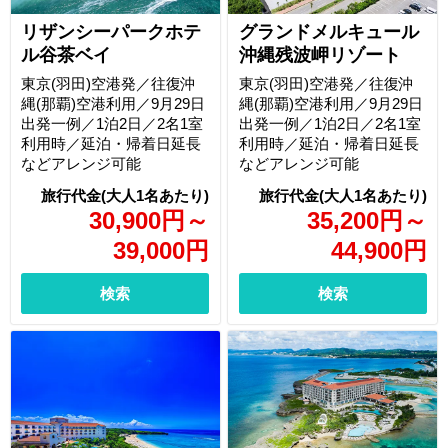
グランドメルキュール
リザンシーパークホテ
沖縄残波岬リゾート
ル谷茶ベイ
東京(羽田)空港発／往復沖
東京(羽田)空港発／往復沖
縄(那覇)空港利用／9月29日
縄(那覇)空港利用／9月29日
出発一例／1泊2日／2名1室
出発一例／1泊2日／2名1室
利用時／延泊・帰着日延長
利用時／延泊・帰着日延長
などアレンジ可能
などアレンジ可能
30,900
円
～
35,200
円
～
39,000
円
44,900
円
検索
検索