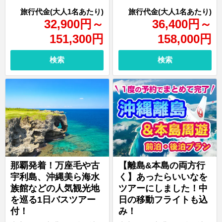
32,900
円
～
36,400
円
～
151,300
円
158,000
円
検索
検索
那覇発着！万座毛や古
【離島&本島の両方行
宇利島、沖縄美ら海水
く】あったらいいなを
族館などの人気観光地
ツアーにしました！中
を巡る1日バスツアー
日の移動フライトも込
付！
み！