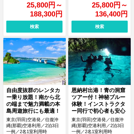
25,800
円
～
25,800
円
～
188,300
円
136,400
円
検索
検索
自由度抜群のレンタカ
恩納村出港！青の洞窟
ー乗り放題！南から北
ツアー付！神秘ブルー
の端まで魅力満載の本
体験！インストラクタ
島周遊旅行にも最適！
ー同行で初心者も安心
東京(羽田)空港発／往復沖
東京(羽田)空港発／往復沖
縄(那覇)空港利用／2泊3日
縄(那覇)空港利用／2泊3日
一例／2名1室利用時
一例／2名1室利用時