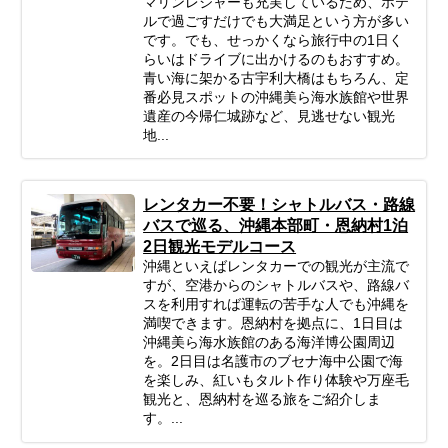
マリンレジャーも充実しているため、ホテ
ルで過ごすだけでも大満足という方が多い
です。でも、せっかくなら旅行中の1日く
らいはドライブに出かけるのもおすすめ。
青い海に架かる古宇利大橋はもちろん、定
番必見スポットの沖縄美ら海水族館や世界
遺産の今帰仁城跡など、見逃せない観光
地...
レンタカー不要！シャトルバス・路線
バスで巡る、沖縄本部町・恩納村1泊
2日観光モデルコース
沖縄といえばレンタカーでの観光が主流で
すが、空港からのシャトルバスや、路線バ
スを利用すれば運転の苦手な人でも沖縄を
満喫できます。恩納村を拠点に、1日目は
沖縄美ら海水族館のある海洋博公園周辺
を。2日目は名護市のブセナ海中公園で海
を楽しみ、紅いもタルト作り体験や万座毛
観光と、恩納村を巡る旅をご紹介しま
す。...