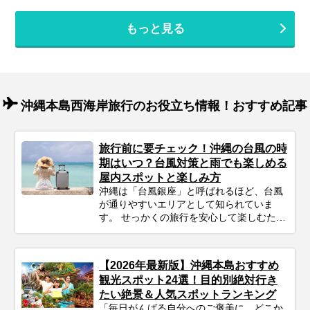
もっと見る
沖縄本島西海岸旅行のお役立ち情報！おすすめ記事
旅行前に要チェック！沖縄の台風の時
期はいつ？台風対策と雨でも楽しめる
屋内スポットと楽しみ方
沖縄は「台風銀座」と呼ばれるほど、台風
が通りやすいエリアとして知られていま
す。 せっかくの旅行を安心して楽しむため
にも、事前にシーズンの特徴をチェックし
ておきましょう。
【2026年最新版】沖縄本島おすすめ
観光スポット24選！目的別絶対行き
たい絶景＆人気スポットランキング
「毎日がんばる自分へのご褒美に、どこか