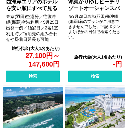
西海岸エリアのホテル
沖縄かりゆしビーチリ
を安い順にすべて見る
ゾートオーシャンスパ
東京(羽田)空港発／往復沖
※9月29日東京(羽田)発沖縄
(那覇)着のプランがご用意で
縄(那覇)空港利用／9月29日
きませんでした。下記ボタン
出発一例／1泊2日／2名1室
よりほかの日付で検索くださ
利用時／宿泊先の組み合わ
い。
せや帰着日延長も可能
27,100
円
～
147,600
円
-
円
検索
検索