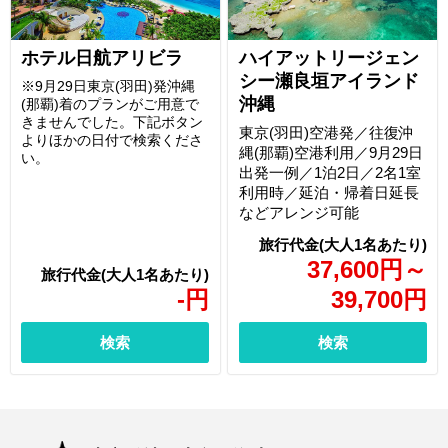
ホテル日航アリビラ
ハイアットリージェン
シー瀬良垣アイランド
※9月29日東京(羽田)発沖縄
沖縄
(那覇)着のプランがご用意で
きませんでした。下記ボタン
東京(羽田)空港発／往復沖
よりほかの日付で検索くださ
縄(那覇)空港利用／9月29日
い。
出発一例／1泊2日／2名1室
利用時／延泊・帰着日延長
などアレンジ可能
37,600
円
～
-
円
39,700
円
検索
検索