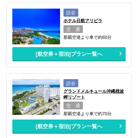
読谷
ホテル日航アリビラ
交 通
那覇空港より車で約60分
[航空券＋宿泊]プラン一覧へ
読谷
グランドメルキュール沖縄残波
岬リゾート
交 通
那覇空港より車で約70分
[航空券＋宿泊]プラン一覧へ