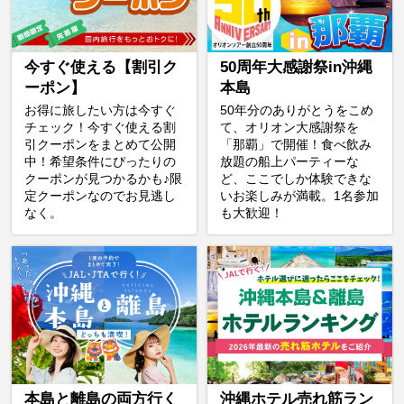
今すぐ使える【割引ク
50周年大感謝祭in沖縄
ーポン】
本島
お得に旅したい方は今すぐ
50年分のありがとうをこめ
チェック！今すぐ使える割
て、オリオン大感謝祭を
引クーポンをまとめて公開
「那覇」で開催！食べ飲み
中！希望条件にぴったりの
放題の船上パーティーな
クーポンが見つかるかも♪限
ど、ここでしか体験できな
定クーポンなのでお見逃し
いお楽しみが満載。1名参加
なく。
も大歓迎！
本島と離島の両方行く
沖縄ホテル売れ筋ラン