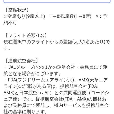
【空席状況】
○:空席あり(9席以上) 1～8:残席数(1～8席) ×：予
約不可
【フライト差額/1名】
現在選択中のフライトからの差額(大人1名あたり)で
す。
【運航航空会社】
・JALグループ内のほかの運航会社・乗務員にて運
航となる場合がございます。
・FDA(フジドリームエアラインズ)、AMX(天草エア
ライン)の記載がある便は、提携航空会社(FDA、
AMX)と日本航空（JAL）との共同運航便（コードシ
ェア便）です。提携航空会社(FDA・AMX)の機材お
よび乗務員にて運航し、機内サービスも提携航空会
社の基準に則ります。