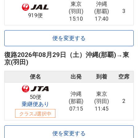
東京
沖縄
3
(羽田)
(那覇)
919便
15:10
17:40
便を変更する
復路
2026年08月29日（土）
沖縄(那覇)
→
東
京(羽田)
便名
出発
到着
空席
沖縄
東京
50便
2
(那覇)
(羽田)
乗継便あり
07:15
11:45
クラスJ選択中
便を変更する