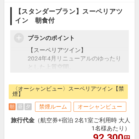
【スタンダープラン】スーペリアツ
イン 朝食付
プランのポイント
【スーペリアツイン】
2024年4月リニューアルのゆったり
とした上質空間。
ナチュラルカラーを基調としたモダ
ンで居心地のいいインテリアと壁面
〈オーシャンビュー〉スーペリアツイン【禁
のアートをアクセントにした落ち着
煙】
いたデザイン。
禁煙ルーム
オーシャンビュー
朝
昼
夕
36㎡以上のゆったりとしたゲストル
ームと、客室から見える美しい景色
旅行代金
（航空券+宿泊 2名1室ご利用時 大人
は、四季の移ろい、風のにおい、人
1名様あたり）
生を彩る発券やまだ見ぬ感動と出会
92,300
円