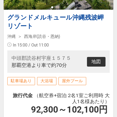
グランドメルキュール沖縄残波岬
リゾート
沖縄
西海岸(読谷・恩納)
In 15:00 / Out 11:00
中頭郡読谷村宇座１５７５
地図
那覇空港より車で約70分
駐車場あり
大浴場
屋外プール
旅行代金
（航空券+宿泊 2名1室ご利用時 大
人1名様あたり）
92,300～102,100
円