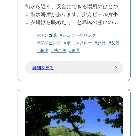
街から近く、安全にできる場所のひとつ
♨️ 温泉との近接
に製氷海岸があります。夕方ビール片手
近くには「松が下雅湯」や「足付温泉」
に夕焼けを眺めたり、と島民の憩いの場
があり、海水浴後に温泉でリラックスす
でもあります。海岸はサンゴの欠片と砂
ることも可能です。
#サンゴ礁
#シュノーケリング
浜で、海に入ると目の前の海底は砂地で
#ダイビング
#ボニンブルー
#夕日
#父島
すが、少し泳ぐとすぐに、砂地の両サイ
#海岸
#熱帯魚
#絶景
ドにエダサンゴの群集が広がっていま
🚻 設備情報
す。
トイレ：あり
詳細を見る
水シャワー：あり
売店：夏季のみ営業
駐車場：あり
ライフガード：夏季のみ配置
🚶 アクセス
所在地：東京都新島村式根島