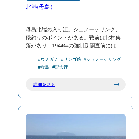
北港(母島）
母島北端の入り江。シュノーケリング、
磯釣りのポイントがある。戦前は北村集
落があり、1944年の強制疎開直前には約
600人が暮らしていた。その翌年に海軍第
#ウミガメ
#サンゴ礁
#シュノーケリング
三百九設営隊により建立された北港忠魂
#母島
#記念碑
碑（きたこうちゅうこんひ）がある。駐
車場、トイレ、衛星公衆電話（有料）あ
詳細を見る
り。