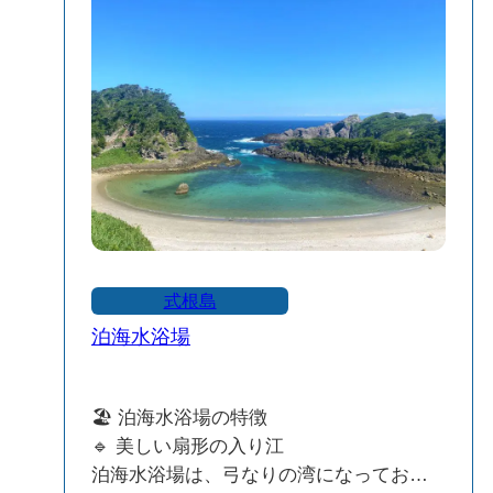
形が、波の影響を受けにくい天然のプー
ルを形成しています。そのため、比較的
穏やかな海況で安全に海水浴やシュノー
ケリングを楽しむことができます。
豊かな海洋生物：カラフルな熱帯魚やイ
ソギンチャク、サンゴなど、多様な海の
生き物を観察できます。特にクマノミな
どの熱帯魚が見られることもあり、まる
で天然の水族館のような体験ができま
す。
シュノーケリングに最適：波が穏やかで
式根島
透明度が高いため、初心者から上級者ま
泊海水浴場
でシュノーケリングを楽しむことができ
ます。ただし、潮の流れが速い場合があ
るため、外海には出ないよう注意が必要
🏖 泊海水浴場の特徴
です。
🔹 美しい扇形の入り江
泊海水浴場は、弓なりの湾になってお
🏖 設備と利用情報