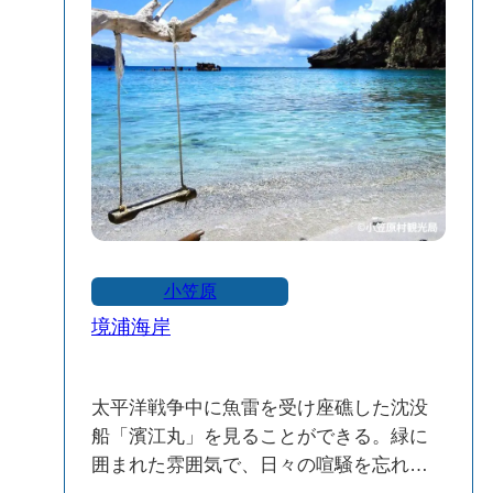
小笠原
境浦海岸
太平洋戦争中に魚雷を受け座礁した沈没
船「濱江丸」を見ることができる。緑に
囲まれた雰囲気で、日々の喧騒を忘れ静