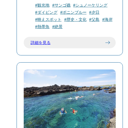
かに過ごせる浜辺。シュノーケリングス
#観光地
#サンゴ礁
#シュノーケリング
ポットとしても人気。潮の流れが穏やか
#ダイビング
#ボニンブルー
#夕日
で初心者にもおすすめ。
#映えスポット
#歴史・文化
#父島
#海岸
#熱帯魚
#絶景
詳細を見る