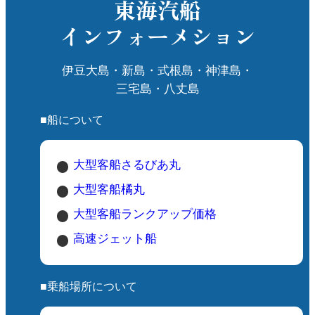
東海汽船
度の高い海と豊かな海洋生物が、特別な
🔹 設備
インフォーメション
体験を提供してくれることでしょう。
シャワー・トイレあり（簡易的）
飲み物の自販機などは近くにあり（夏季
伊豆大島・新島・式根島・神津島・
限定）
三宅島・八丈島
日陰は少ないので、日除けのテントやパ
ラソルがあると安心
■船について
🚶 アクセス
大型客船さるびあ丸
野伏港から徒歩約5分〜10分程度
式根島の中心部からも近く、自転車での
大型客船橘丸
アクセスも便利
大型客船ランクアップ価格
高速ジェット船
🌟 こんな人におすすめ！
小さなお子さま連れの家族
海水浴初心者や泳ぎが苦手な人
■乗船場所について
シュノーケリングを気軽に楽しみたい人
人混みを避けて、静かな海を満喫したい