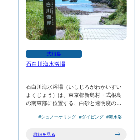
式根島
石白川海水浴場
石白川海水浴場（いしじろがわかいすい
よくじょう）は、東京都新島村・式根島
の南東部に位置する、白砂と透明度の高
い海が魅力のビーチです。
#シュノーケリング
#ダイビング
#海水浴
シュノーケリングやダイビングに適して
おり、家族連れや初心者にもおすすめの
詳細を見る
スポットです。