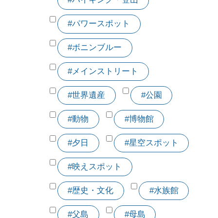
#パワースポット
#ボニンブルー
#メインストリート
#世界遺産
#公園
#動物
#博物館
#夕日
#星空スポット
#映えスポット
#歴史・文化
#水族館
#父島
#母島