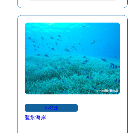
🏖 特徴と魅力
🌊 穏やかな波と高い透明度
岩に囲まれたリアス式海岸で、波が穏や
か。遠浅の海と高い透明度を誇り、安心
して海水浴やシュノーケリングが楽しめ
ます。
🐠 干潮時の潮だまり
干潮時には潮だまりが現れ、さまざまな
海の生き物を観察できます。子どもたち
にも人気のポイントです。
🏝 印象的な出島
小笠原
ビーチの右手には「出島」と呼ばれる岩
製氷海岸
があり、景観のアクセントとなっていま
す。