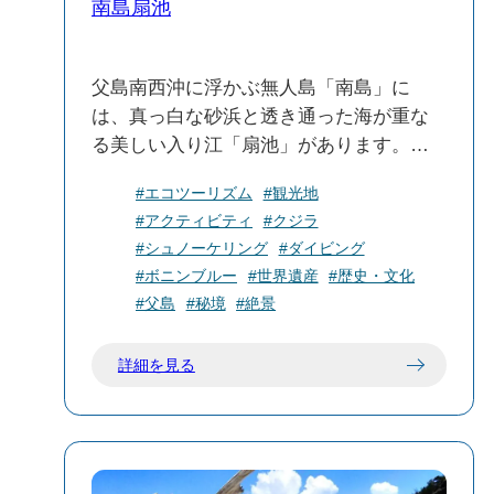
南島扇池
父島南西沖に浮かぶ無人島「南島」に
は、真っ白な砂浜と透き通った海が重な
る美しい入り江「扇池」があります。ま
るで別世界のような絶景が広がってお
#エコツーリズム
#観光地
り、南島の人気スポットとして知られて
#アクティビティ
#クジラ
います。
#シュノーケリング
#ダイビング
波の浸食による石灰岩の天然トンネル
#ボニンブルー
#世界遺産
#歴史・文化
や、およそ1000年前に絶滅した「ヒロベ
#父島
#秘境
#絶景
ソカタマイマイ」の半化石などを見るこ
とができます。
詳細を見る