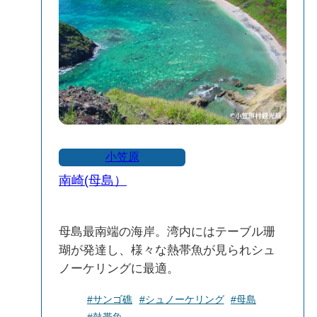
小笠原
南崎(母島）
母島最南端の海岸。湾内にはテーブル珊
瑚が発達し、様々な熱帯魚が見られシュ
ノーケリングに最適。
#サンゴ礁
#シュノーケリング
#母島
#熱帯魚