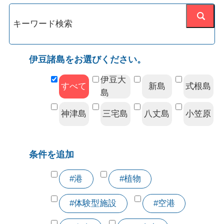
伊豆諸島をお選びください。
伊豆大
すべて
新島
式根島
島
神津島
三宅島
八丈島
小笠原
条件を追加
#港
#植物
#体験型施設
#空港