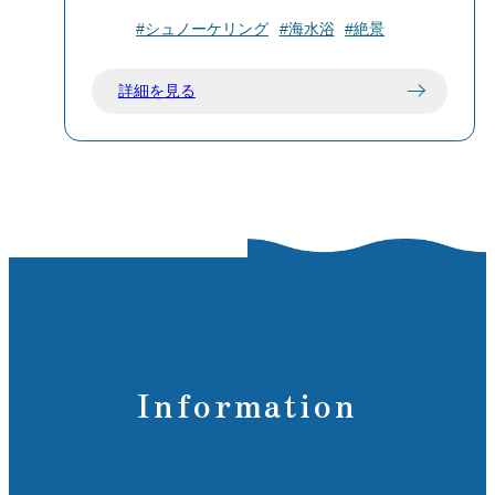
り、外海から守られた地形のため波がと
遊泳期間：例年7月中旬から8月中旬ま
#シュノーケリング
#海水浴
#絶景
ても穏やかです。水の透明度も高く、晴
で。期間中は監視員が常駐し、安全に配
れた日には海の底まで見えるほど。小さ
慮されています。
詳細を見る
なお子さま連れのファミリーにも安心の
営業時間：9:00〜16:00（監視・救護所の
海水浴スポットです。
対応時間）
施設：簡易トイレが設置されています。
🔹 自然が作り出した防波堤
シャワー設備はありませんが、隣接する
入り江の入り口には大きな岩がせり出し
「トウシキキャンプ場」の施設を利用す
ており、波を防いでくれる“天然の防波
ることができます。
堤”の役割を果たしています。安全性も高
注意点：岩場が多いため、マリンシュー
く、まるで湖のように静かな海です。
ズの着用をおすすめします。また、潮の
流れが速い場合があるため、外海には出
🔹 魚と一緒に泳げる
ないよう注意が必要です。
浅瀬でも小魚が多く泳いでいて、シュノ
Information
ーケリング初心者でも気軽に楽しめま
伊豆大島の自然を満喫できるトウシキ遊
す。ゴーグルやシュノーケルを持参し
泳場で、シュノーケリングやキャンプを
て、水中観察をするのもおすすめ！
楽しんでみてはいかがでしょうか。透明