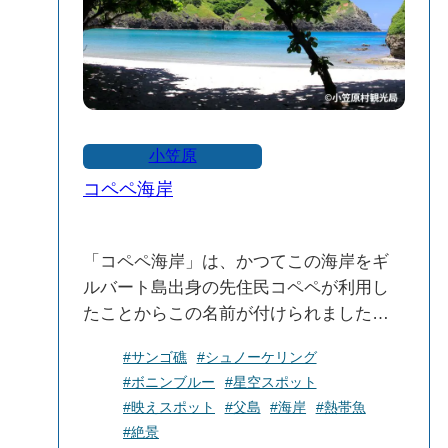
アクセス：野伏港から徒歩約25分、また
は車で約6分
石白川海水浴場は、自然の美しさと利便
性を兼ね備えたビーチです。海水浴やシ
ュノーケリング、温泉など、多彩な楽し
み方ができるので、式根島を訪れた際に
小笠原
はぜひ立ち寄ってみてください。
コペペ海岸
「コペペ海岸」は、かつてこの海岸をギ
ルバート島出身の先住民コペペが利用し
たことからこの名前が付けられました。
エメラルドグリーンの海と白い砂浜の広
#サンゴ礁
#シュノーケリング
がる美しい海岸で、サンゴや色鮮やかな
#ボニンブルー
#星空スポット
魚を見られるシュノーケリングがおすす
#映えスポット
#父島
#海岸
#熱帯魚
めです。夜には天の川が綺麗に見られる
#絶景
星空の名所でもあります。