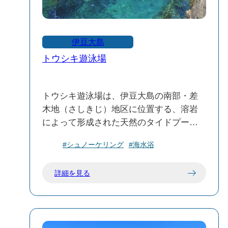
伊豆大島
トウシキ遊泳場
トウシキ遊泳場は、伊豆大島の南部・差
木地（さしきじ）地区に位置する、溶岩
によって形成された天然のタイドプール
が特徴の海水浴場です。透明度の高い海
#シュノーケリング
#海水浴
と豊かな海洋生物が魅力で、シュノーケ
リングや磯遊びに最適なスポットとして
詳細を見る
知られています。
🌊 特徴と魅力
天然のプール：溶岩で囲まれた湾状の地