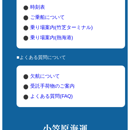
人
時刻表
ご乗船について
📝 プチ情報
乗り場案内(竹芝ターミナル)
朝早く行くと、澄んだ海の美しさが際立
ちます。
乗り場案内(熱海港)
夕方は少し波が出やすくなるため、午前
中〜昼過ぎがおすすめ。
■よくある質問について
夏は混雑する日もありますが、離島らし
いのんびりとした空気が流れています。
式根島に来たら、ぜひ一度は立ち寄って
欠航について
ほしい海水浴場です。癒しの時間を過ご
受託手荷物のご案内
せること間違いなしですよ✨
よくある質問(FAQ)
小笠原海運