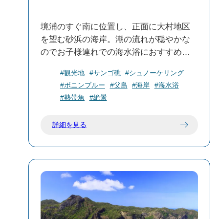
境浦のすぐ南に位置し、正面に大村地区
を望む砂浜の海岸。潮の流れが穏やかな
のでお子様連れでの海水浴におすすめ。
駐車場・トイレ・シャワー、屋根付きの
#観光地
#サンゴ礁
#シュノーケリング
休憩所がある。
#ボニンブルー
#父島
#海岸
#海水浴
#熱帯魚
#絶景
詳細を見る