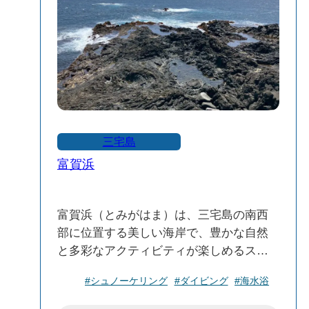
三宅島
富賀浜
富賀浜（とみがはま）は、三宅島の南西
部に位置する美しい海岸で、豊かな自然
と多彩なアクティビティが楽しめるスポ
ットです。特にダイビングやシュノーケ
#シュノーケリング
#ダイビング
#海水浴
リングに適した透明度の高い海が魅力
で、海洋生物の観察や海中地形の探検が