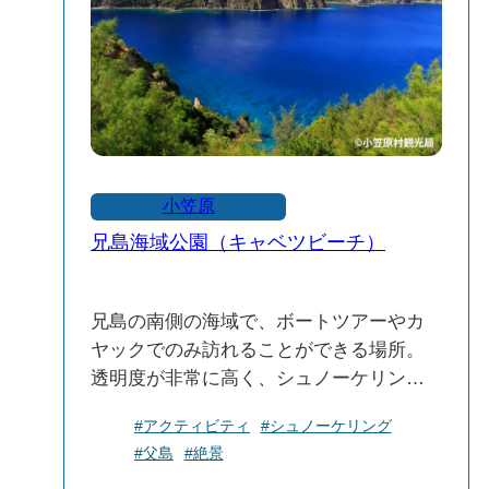
小笠原
兄島海域公園（キャベツビーチ）
兄島の南側の海域で、ボートツアーやカ
ヤックでのみ訪れることができる場所。
透明度が非常に高く、シュノーケリング
におすすめなスポット。
#アクティビティ
#シュノーケリング
#父島
#絶景