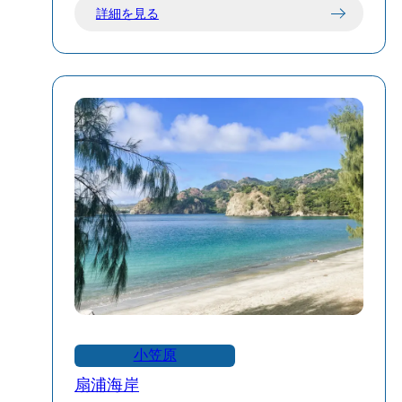
詳細を見る
楽しめます。また、富賀浜周辺は、火山
活動によって形成された独特の地形や、
溶岩が作り出した景観が広がっており、
自然愛好家や写真家にも人気のエリアで
す。アクセスは、三宅島の主要道路から
車で約15分程度で、駐車場も整備されて
います。訪れる際は、自然環境を大切に
しながら、三宅島ならではの海と景観を
満喫してください。
小笠原
扇浦海岸