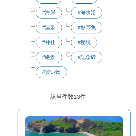
#海岸
#海水浴
#温泉
#熱帯魚
#神社
#秘境
#絶景
#記念碑
#買い物
該当件数
13
件