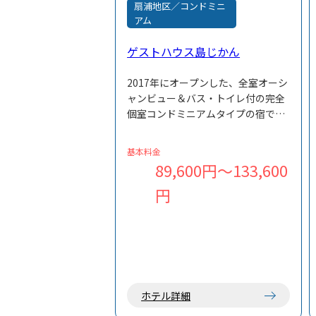
扇浦地区／コンドミニ
アム
ゲストハウス島じかん
2017年にオープンした、全室オーシ
ャンビュー＆バス・トイレ付の完全
個室コンドミニアムタイプの宿で
す。扇浦海岸まで徒歩約3分と、海遊
びや散策にも便利な立地。
基本料金
アクティビティショップを併設し、
89,600円～133,600
ボートツアーやトレッキング、ナイ
円
トツアーなども楽しめます。宿泊と
あわせて、小笠原ならではの自然を
満喫したい方におすすめの宿です。
ホテル詳細