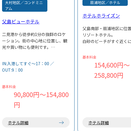
大村地区／コンドミニ
扇浦地区／ホテル
アム
ホテルホライズン
父島ビューホテル
父島南部・扇浦地区に位
二見港から徒歩約1分の抜群のロケ
リゾートホテル。
ーション。街の中心地に位置し、観
白砂のビーチがすぐ近く
光や買い物にも便利です。
国気分を満喫できます。
全室オーシャンビューのバルコニー
自然素材の家具を配した
基本料金
付き客室からは、美しい二見湾を一
客室と、全室バス・トイ
154,600円～
IN:入港してすぐ～17：00 ／
望できます。
が魅力です。
OUT:9：00
キッチンや調理器具を備えており、
258,800円
お部屋で気軽に料理を楽しめます。
基本料金
90,800円～154,800
円
ホテル詳細
ホテル詳細