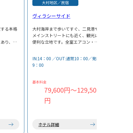
大村地区／民宿
ヴィラシーサイド
置する本格
大村海岸まで歩いてすぐ、二見港や
メインストリートにも近く、観光に
にあり、南
便利な立地です。全室エアコン・テ
レビを完備し、共同冷蔵庫もご利用
落ち着いた
いただけます。朝食付きまたは夕食
IN:14：00 ／OUT:通常10：00／発着
レ別の設備
付きプランをご用意しており、島料
9：00
理もお楽しみいただけます。
基本料金
79,600円～129,500
円
ホテル詳細