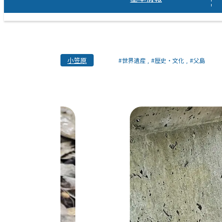
小笠原
#世界遺産
#歴史・文化
#父島