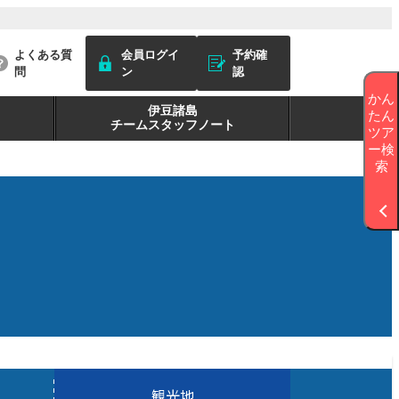
よくある質
会員ログイ
予約確
問
ン
認
かん
伊豆諸島
たん
チームスタッフノート
ツア
ー検
索
観光地