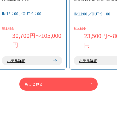
神津島は、星空保護区「ダークスカ
いたします。
イ・アイランド」に認定されてお
IN:13：00 ／OUT:9：00
IN:11:00 ／OUT:9：00
り、人工的な光に遮られない美しい
夜空が広がります。
当館は、海に囲まれた土地ならでは
基本料金
基本料金
の塩分の強い温泉で、旅の疲れを癒
30,700円～105,000
23,500円～80
すことができます。
円
円
ホテル詳細
ホテル詳細
もっと見る