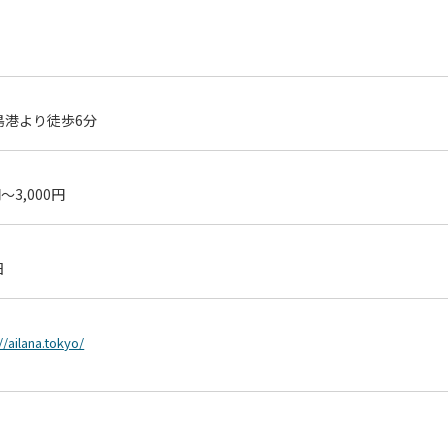
島港より徒歩6分
円～3,000円
日
//ailana.tokyo/