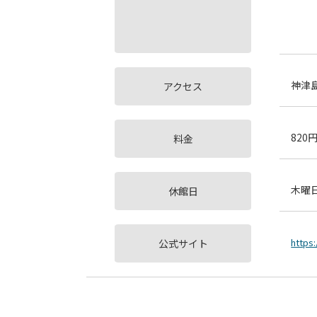
神津
アクセス
820
料金
木曜
休館日
https:
公式サイト