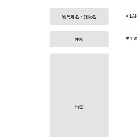
AIL
観光地名・施設名
〒10
住所
地図