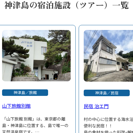
神津島の宿泊施設（ツアー）一覧
神津島／旅館
神津島／民宿
山下旅館別館
民宿 治エ門
「山下旅館 別館」は、東京都の離
村の中心に位置する海水
島・神津島に位置する、島で唯一の
便利な民宿！！
天然温泉宿です。
島の食材を使った料理«朝