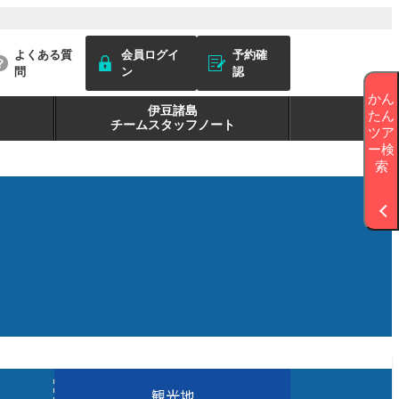
よくある質
会員ログイ
予約確
問
ン
認
かん
伊豆諸島
たん
チームスタッフノート
ツア
ー検
索
観光地