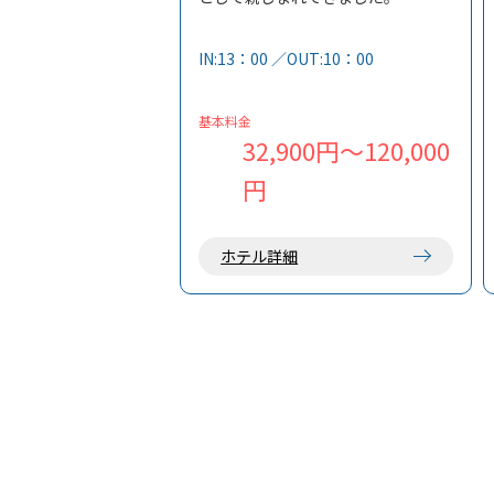
全室から雄大な海を一望でき、太平
洋に沈む夕日が眺められます。
IN:13：00 ／OUT:10：00
潮風の香りと大自然の恵みの中、日
常を離れ、ゆっくりとおくつろぎく
ださい。
基本料金
32,900円～120,000
円
ホテル詳細