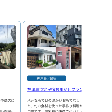
神津島／民宿
神津島協定民宿おまかせプラン
浴や商店に
地元ならではの温かいおもてなし
と、旬の食材を使った手作り料理が
食»を提供
自慢です。お客様に快適で心地よい