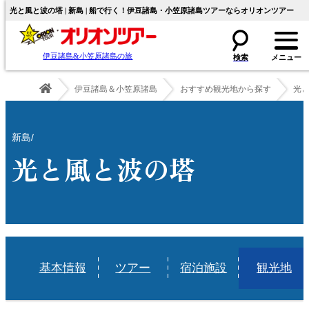
光と風と波の塔 | 新島 | 船で行く！伊豆諸島・小笠原諸島ツアーならオリオンツアー
伊豆諸島&小笠原諸島の旅
伊豆諸島＆小笠原諸島
おすすめ観光地から探す
光
新島/
光と風と波の塔
基本情報
ツアー
宿泊施設
観光地