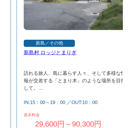
新島／その他
新島村 ロッジとまりぎ
訪れる旅人、島に暮らす人々、そして多様な情
報が交差する「とまり木」のような場所を目指
利
して。
2026年、装い新たにリニューアルオープン！
IN:15：00～19：00 ／OUT:10：00
け
島の南部で緑に囲まれた静かな空間は、温泉へ
のアクセスが良好な立地です。
基本料金
29,600円～90,300円