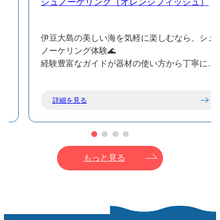
シュノーケリング（オレンジフィッシュ）
に
伊豆大島の美しい海を気軽に楽しむなら、シュ
ノーケリング体験🌊
流
経験豊富なガイドが器材の使い方から丁寧にサ
ポートしてくれるため、家族連れや初心者でも
レ
気軽に安心してお楽しみいただけます🌟
詳細を見る
海に顔をつけるだけで広がる水中の世界は、伊
豆大島ならではの魅力🔍泳ぎながら海の生き物
たちとの出会いを楽しめます🎶
もっと見る