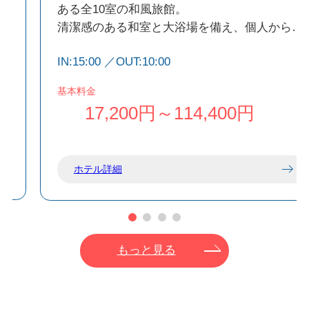
れ
ある全10室の和風旅館。
清潔感のある和室と大浴場を備え、個人から団
は
体まで快適に滞在できます。
IN:15:00 ／OUT:10:00
アメニティも充実し、手ぶらでも安心。
地元食材を使った手作り料理も好評で、BBQス
基本料金
て
ペースや宴会場も完備。
17,200円～114,400円
港や空港からのアクセスも良く、島旅の拠点に
最適です。
ホテル詳細
もっと見る