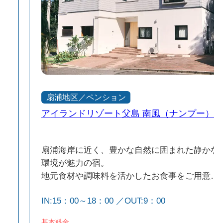
扇浦地区／ペンション
アイランドリゾート父島 南風（ナンプー）
ン
扇浦海岸に近く、豊かな自然に囲まれた静かな
可
環境が魅力の宿。
地元食材や調味料を活かしたお食事をご用意
原
し、小笠原ならではの味覚をお楽しみいただけ
IN:15：00～18：00 ／OUT:9：00
ます。
独立タイプの客室を備え、周囲を気にせずゆっ
基本料金