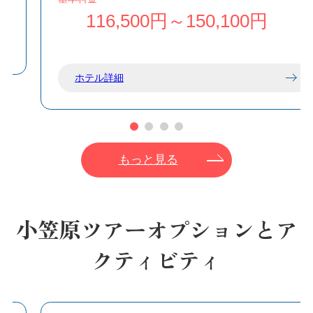
たりと滞在できるため、カップルやご夫婦、お
116,500円～150,100円
子様連れのファミリーにもおすすめです。
ホテル詳細
もっと見る
小笠原ツアーオプションとア
クティビティ