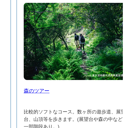
森のツアー
生
比較的ソフトなコース。数ヶ所の遊歩道、展望
ど
台、山頂等を歩きます。(展望台や森の中など
一部階段あり。)