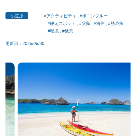
小笠原
#アクティビティ
#ボニンブルー
#映えスポット
#父島
#海岸
#熱帯魚
#秘境
#絶景
更新日：2025/05/30