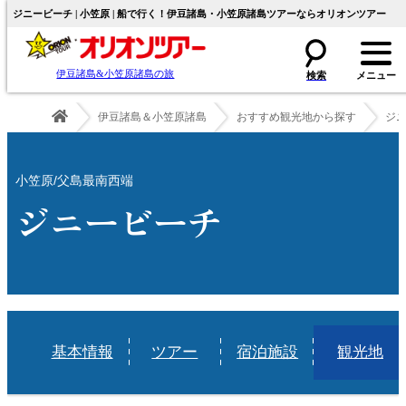
ジニービーチ | 小笠原 | 船で行く！伊豆諸島・小笠原諸島ツアーならオリオンツアー
伊豆諸島&小笠原諸島の旅
伊豆諸島＆小笠原諸島
おすすめ観光地から探す
ジ
小笠原/父島最南西端
ジニービーチ
基本情報
ツアー
宿泊施設
観光地