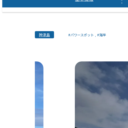
神津島
#パワースポット
#海岸