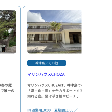
神津島／その他
マリンハウスCHOZA
京都の離
マリンハウスCHOZAは、神津島での
島で唯一の
「遊・食・寛」を全力サポートする
頼れる宿。夏は浮き輪やビーチテン
ダークスカ
ト、星空観察には毛布やレジャーシ
されてお
ートを貸し出し、季節ごとの楽しみ
IN:通常期10:00 夏期間11:00 ／