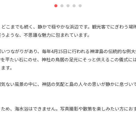
くどこまでも続く、静かで穏やかな浜辺です。観光客でにぎわう場
整うような、不思議な魅力に包まれています。
いつながりがあり、毎年4月15日に行われる神津島の伝統的な例
砂を平たい石にのせ、神社の鳥居の足元にそっと供えるこの儀式に
ります。
何気ない風景の中に、神話の気配と島の人々の思いが静かに息づい
るため、海水浴はできません。写真撮影や散策を楽しみたい方にお