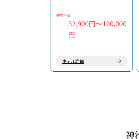
潮風の香りと大自然の恵みの中、日
常を離れ、ゆっくりとおくつろぎく
ださい。
基本料金
32,900円～120,000
円
ホテル詳細
神