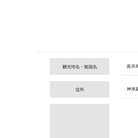
長浜
観光地名・施設名
神津
住所