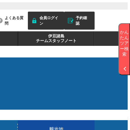
よくある質
会員ログイ
予約確
問
ン
認
かん
伊豆諸島
たん
チームスタッフノート
ツア
ー検
索
観光地