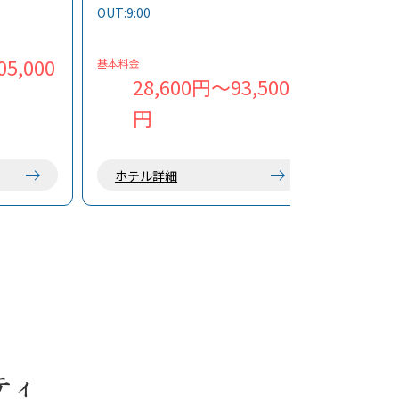
ない美しい
をしっかり応援。独立したお部屋で
OUT:9:00
のんびり過ごすも、大広間でみんな
地ならでは
と過ごすも自由。清潔感のある館内
の疲れを癒
と自由度の高い滞在スタイルが魅力
5,000
基本料金
です。無料駐車場も完備しており、
28,600円～93,500
車やバイクでの来島にも便利です。
円
島時間を自分らしく楽しめる宿で
す。
ホテル詳細
ティ