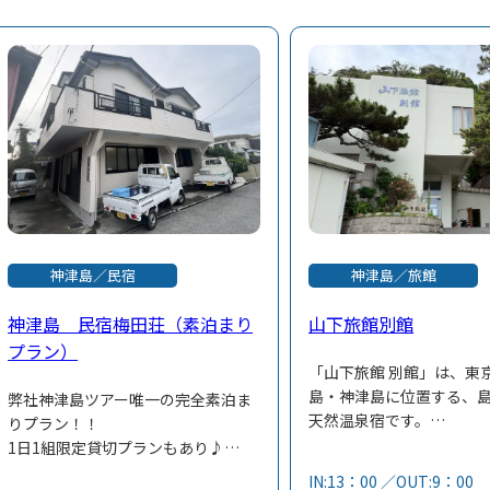
神津島／旅館
神津島／民宿
山下旅館別館
神津島 民宿梅田荘（素泊まり
プラン）
「山下旅館 別館」は、東
島・神津島に位置する、
弊社神津島ツアー唯一の完全素泊ま
天然温泉宿です。
りプラン！！
神津島は、星空保護区「
1日1組限定貸切プランもあり♪
イ・アイランド」に認定
となりにスーパーもあるので、食事
IN:13：00 ／OUT:9：00