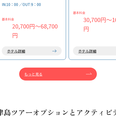
り、人工的な光に遮られ
の心配なし！
IN:10：00 ／OUT:9：00
夜空が広がります。
当館は、海に囲まれた土
基本料金
の塩分の強い温泉で、旅
30,700円～10
基本料金
すことができます。
20,700円～68,700
円
円
ホテル詳細
ホテル詳細
もっと見る
津島ツアーオプションとアクティビ