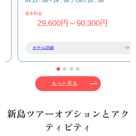
IN:15：00～19：00 ／OUT:10：00
島の南部で緑に囲まれた静かな空間は、温泉へ
松
のアクセスが良好な立地です。
基本料金
29,600円～90,300円
ホテル詳細
もっと見る
新島ツアーオプションとアク
ティビティ