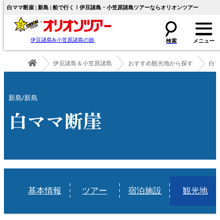
白ママ断崖 | 新島 | 船で行く！伊豆諸島・小笠原諸島ツアーならオリオンツアー
伊豆諸島&小笠原諸島の旅
伊豆諸島＆小笠原諸島
おすすめ観光地から探す
白
新島/新島
白ママ断崖
基本情報
ツアー
宿泊施設
観光地