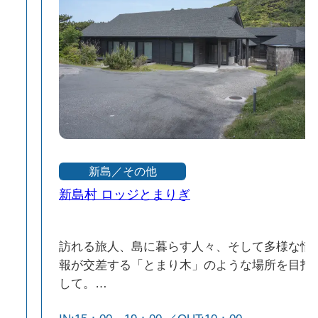
新島／その他
新島村 ロッジとまりぎ
訪れる旅人、島に暮らす人々、そして多様な情
運
報が交差する「とまり木」のような場所を目指
して。
リ
2026年、装い新たにリニューアルオープン！