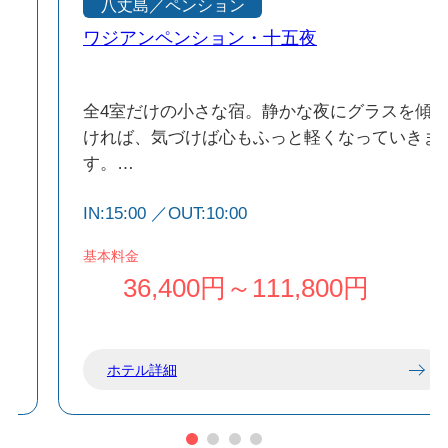
八丈島／ペンション
ワジアンペンション・十五夜
え
全4室だけの小さな宿。静かな夜にグラスを傾
気
ければ、気づけば心もふっと軽くなっていきま
洋
す。
好
ワジアンペンションとは、和とアジアの造語。
IN:15:00 ／OUT:10:00
和とアジアの風薫る上質な空間で、島の恵みを
活かした創作ディナーと、穏やかな朝を彩るや
基本料金
ど
さしい朝食をお楽しみいただけます。
36,400円～111,800円
い
畳敷きのモダンな和室は、落ち着いたワジアン
し
テイストが美しく調和しており、のんびりとお
寛ぎいただける空間となっております。
ホテル詳細