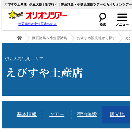
えびすや土産店 | 伊豆大島 | 船で行く！伊豆諸島・小笠原諸島ツアーならオリオンツアー
伊豆諸島&小笠原諸島の旅
伊豆諸島＆小笠原諸島
おすすめ観光地から探す
え
伊豆大島/元町エリア
えびすや土産店
基本情報
ツアー
宿泊施設
観光地