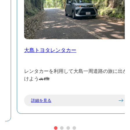
大島トヨタレンタカー
魚
レンタカーを利用して大島一周道路の旅に出か
ま
けよう🚗👪
は
詳細を見る
ト
た