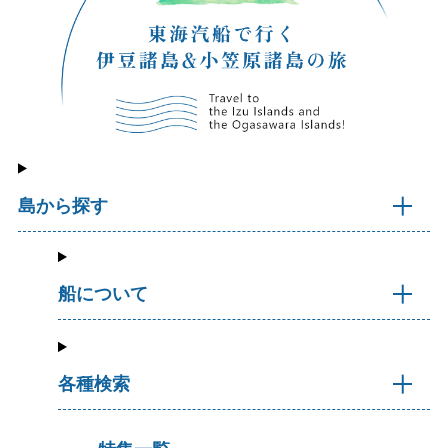
島から探す
船について
各種検索