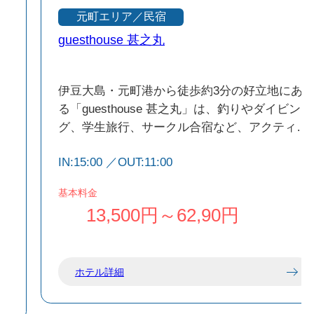
元町エリア／民宿
guesthouse 甚之丸
星
伊豆大島・元町港から徒歩約3分の好立地にあ
ト
る「guesthouse 甚之丸」は、釣りやダイビン
火
グ、学生旅行、サークル合宿など、アクティブ
で
な滞在に最適なゲストハウスです。全10室の和
IN:15:00 ／OUT:11:00
ふ
室（6畳～）を備え、団体利用にも柔軟に対応
を
しています。周囲を海に囲まれ、中央に三原山
基本料金
も
がそびえる自然豊かな伊豆大島で、都会の喧騒
13,500円～62,90円
を離れた癒しの時間をお過ごしください。
ホテル詳細