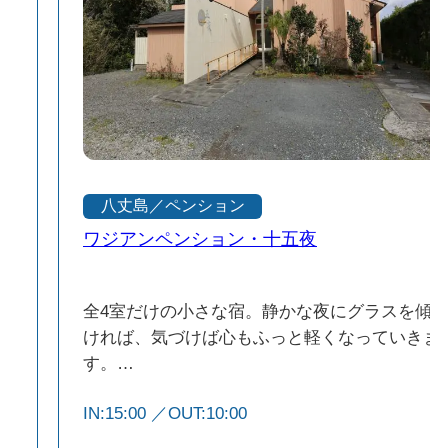
八丈島／ペンション
ワジアンペンション・十五夜
全4室だけの小さな宿。静かな夜にグラスを傾
ければ、気づけば心もふっと軽くなっていきま
こ
す。
ワジアンペンションとは、和とアジアの造語。
IN:15:00 ／OUT:10:00
家
和とアジアの風薫る上質な空間で、島の恵みを
で
活かした創作ディナーと、穏やかな朝を彩るや