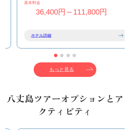
基本料金
さしい朝食をお楽しみいただけます。
36,400円～111,800円
畳敷きのモダンな和室は、落ち着いたワジアン
テイストが美しく調和しており、のんびりとお
寛ぎいただける空間となっております。
ホテル詳細
もっと見る
八丈島ツアーオプションとア
クティビティ