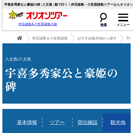
宇喜多秀家公と豪姫の碑 | 八丈島 | 船で行く！伊豆諸島・小笠原諸島ツアーならオリオ
伊豆諸島&小笠原諸島の旅
伊豆諸島＆小笠原諸島
おすすめ観光地から探す
宇
八丈島/八丈島
宇喜多秀家公と豪姫の
碑
基本情報
ツアー
宿泊施設
観光地