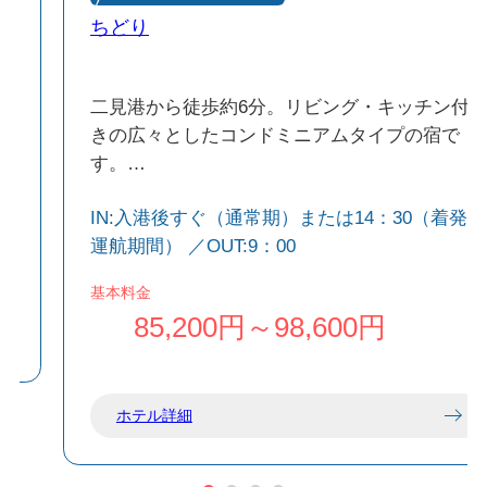
ム
ちどり
二見港から徒歩約6分。リビング・キッチン付
きの広々としたコンドミニアムタイプの宿で
す。
を
調理器具や洗濯機を備えており、自炊や長期滞
IN:入港後すぐ（通常期）または14：30（着発
在にも便利。暮らすような島ステイをお楽しみ
運航期間） ／OUT:9：00
ほ
いただけます。
ス
大村地区の便利な立地で、観光はもちろん、買
基本料金
い物や飲食店へのアクセスにも便利です。
85,200円～98,600円
ホテル詳細