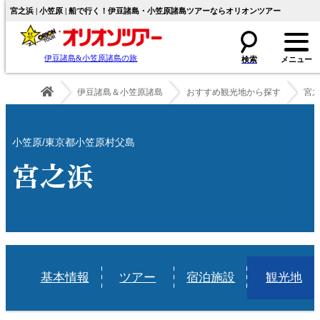
宮之浜 | 小笠原 | 船で行く！伊豆諸島・小笠原諸島ツアーならオリオンツアー
伊豆諸島&小笠原諸島の旅
伊豆諸島＆小笠原諸島
おすすめ観光地から探す
宮
小笠原/東京都小笠原村父島
宮之浜
基本情報
ツアー
宿泊施設
観光地