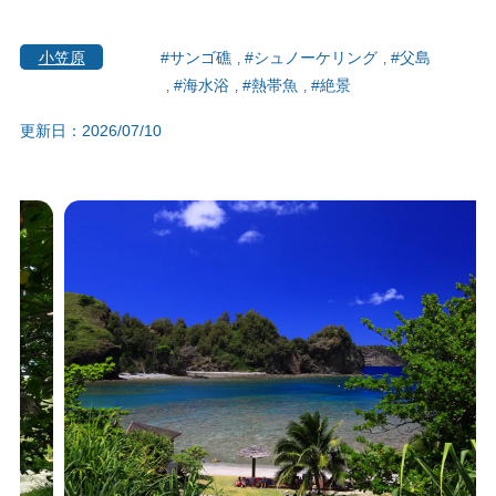
小笠原
#サンゴ礁
#シュノーケリング
#父島
#海水浴
#熱帯魚
#絶景
更新日：2026/07/10