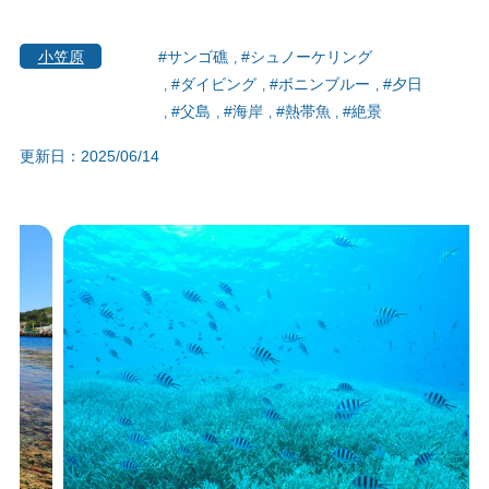
小笠原
#サンゴ礁
#シュノーケリング
#ダイビング
#ボニンブルー
#夕日
#父島
#海岸
#熱帯魚
#絶景
更新日：2025/06/14