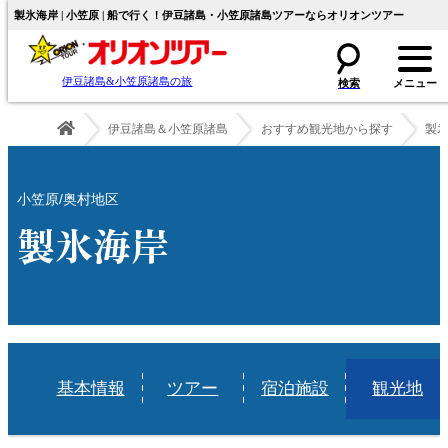
製氷海岸 | 小笠原 | 船で行く！伊豆諸島・小笠原諸島ツアーならオリオンツアー
伊豆諸島&小笠原諸島の旅
伊豆諸島＆小笠原諸島
おすすめ観光地から探す
製
小笠原/奥村地区
製氷海岸
基本情報
ツアー
宿泊施設
観光地