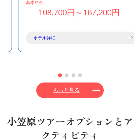
基本料金
トルバスも運行しており、観光や街への移動に
108,700円～167,200円
も便利です。
開放感あふれる中庭やテラスにはハンモックや
テーブルを備え、旅の合間にゆったりとくつろ
げる空間となっています。
ホテル詳細
もっと見る
小笠原ツアーオプションとア
クティビティ