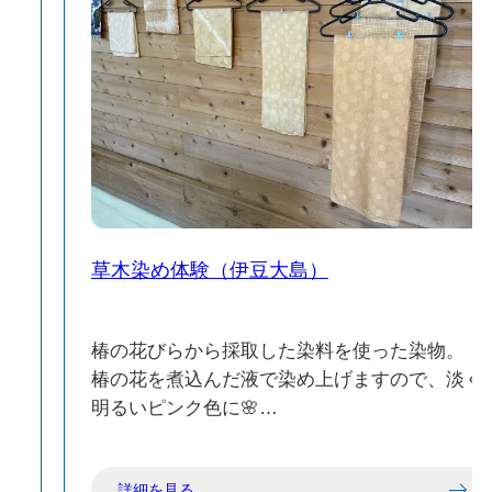
草木染め体験（伊豆大島）
に
椿の花びらから採取した染料を使った染物。
椿の花を煮込んだ液で染め上げますので、淡く
流
明るいピンク色に🌸
無地のシルク生地に輪ゴムを使ってオリジナル
レ
の柄を入れる事もできます。
詳細を見る