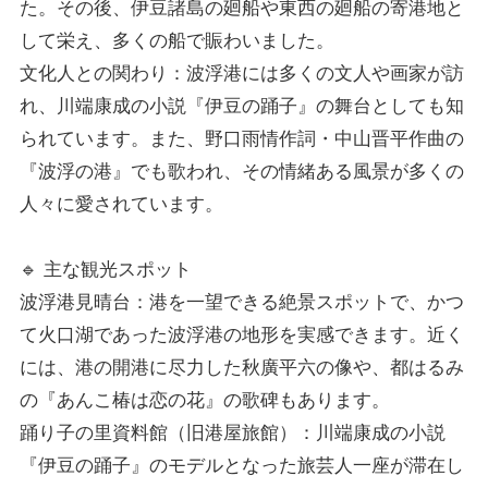
た。その後、伊豆諸島の廻船や東西の廻船の寄港地と
して栄え、多くの船で賑わいました。
文化人との関わり：波浮港には多くの文人や画家が訪
れ、川端康成の小説『伊豆の踊子』の舞台としても知
られています。また、野口雨情作詞・中山晋平作曲の
『波浮の港』でも歌われ、その情緒ある風景が多くの
人々に愛されています。
🔹 主な観光スポット
波浮港見晴台：港を一望できる絶景スポットで、かつ
て火口湖であった波浮港の地形を実感できます。近く
には、港の開港に尽力した秋廣平六の像や、都はるみ
の『あんこ椿は恋の花』の歌碑もあります。
踊り子の里資料館（旧港屋旅館）：川端康成の小説
『伊豆の踊子』のモデルとなった旅芸人一座が滞在し