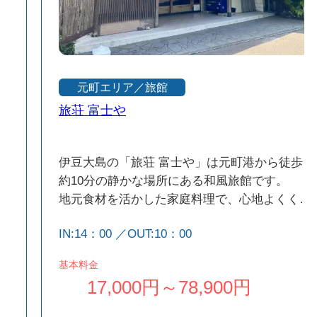
元町エリア／旅館
旅荘 富士や
伊豆大島の「旅荘 富士や」は元町港から徒歩
約10分の静かな場所にある和風旅館です。
ブ
地元食材を活かした家庭料理で、心地よくくつ
和
ろげます。
IN:14：00 ／OUT:10：00
自然に囲まれた落ち着いた環境で、近くには御
山
神火温泉・海水浴場もあり観光の拠点にも最適
基本料金
騒
です。
17,000円～78,900円