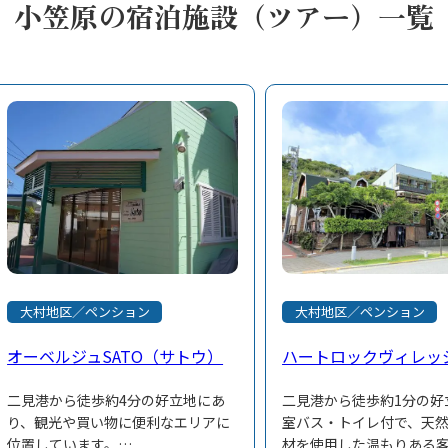
小笠原の宿泊施設（ツアー）一覧
大村地区／ペンション
大村地区／ペンション
オーベルジュSATO（サトウ）
ハートロックヴィレッ
二見港から徒歩約4分の好立地にあ
二見港から徒歩約1分の好
り、観光や買い物に便利なエリアに
室バス・トイレ付で、天
位置しています。
材を使用した温もりある