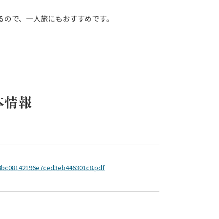
るので、一人旅にもおすすめです。
本情報
878bc08142196e7ced3eb446301c8.pdf