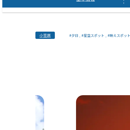
小笠原
#夕日
#星空スポット
#映えスポッ