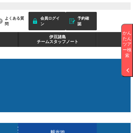
よくある質
会員ログイ
予約確
問
ン
認
かん
伊豆諸島
たん
チームスタッフノート
ツア
ー検
索
観光地