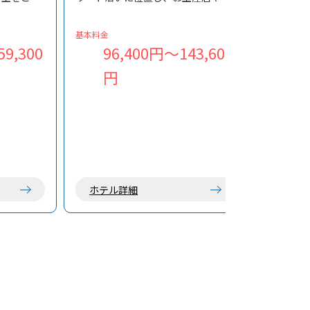
ードルーム
食店も徒歩圏内で、観光の拠点に便
揃え、気軽
利な宿です。
基本料金
特別な旅行
2019年にリニューアルした客室は、
9,300
96,400円～143,600
けます。
全室エアコン・冷蔵庫を完備し快適
円
ショップを
に過ごせます。
点にもおす
朝食・夕食をご用意しており、料理
自慢のシェフが島の食材を活かした
こだわりの料理でおもてなししま
す。
ホテル詳細