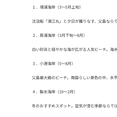
１．境浦海岸（3～5月上旬）
沈没船「濱江丸」と夕日が織りなす、父島なら
２．扇浦海岸（3月下旬～8月）
白い砂浜と穏やかな海が広がる人気ビーチ。海
３．小港海岸（5～8月）
父島最大級のビーチ。南国らしい景色の中、水
４．製氷海岸（10～2月）
冬のおすすめスポット。空気が澄む季節ならで