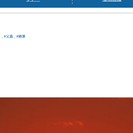
ト
#父島
#絶景