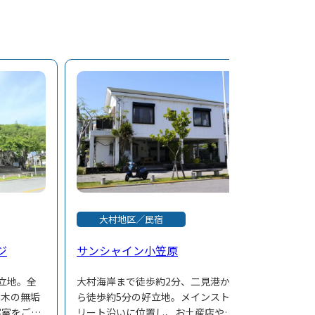
大村地区／民宿
ジ
サンシャイン小笠原
立地。全
大村海岸まで徒歩約2分、二見港か
然木の無垢
ら徒歩約5分の好立地。メインスト
客室をご用
リート沿いに位置し、お土産店や飲