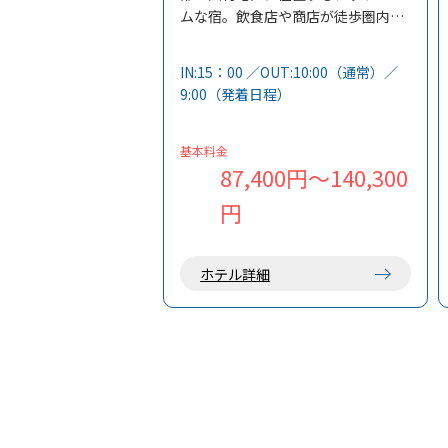
ムな宿。飲食店や商店が徒歩圏内に
あり、観光の拠点に最適です。
全室バス・トイレ・ミニキッチンを
IN:15：00 ／OUT:10:00（通常）／
完備しているため、自炊や長期滞在
9:00（発着日程）
にも便利。自由気ままな島旅を楽し
みたい方におすすめです。
基本料金
87,400円～140,300
円
ホテル詳細