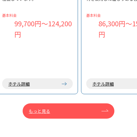
イタリアンレストランを併設した料
意しています。スタンダ
理自慢の宿で、夕朝食付きのプラン
からスイートルームまで
基本料金
基本料金
で滞在を楽しめます。
な島旅から記念日などの
99,700円～124,200
86,300円～15
まで幅広くご利用いただ
円
円
カフェやアクティビティ
併設し、小笠原観光の拠
すめの宿です。
ホテル詳細
ホテル詳細
もっと見る