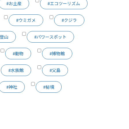
#お土産
#エコツーリズム
#ウミガメ
#クジラ
・登山
#パワースポット
#動物
#博物館
#水族館
#父島
#神社
#秘境