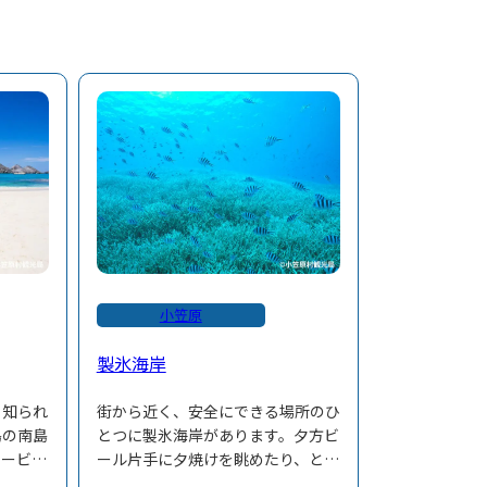
小笠原
製氷海岸
と知られ
街から近く、安全にできる場所のひ
島の南島
とつに製氷海岸があります。夕方ビ
ニービー
ール片手に夕焼けを眺めたり、と島
シーカヤ
民の憩いの場でもあります。海岸は