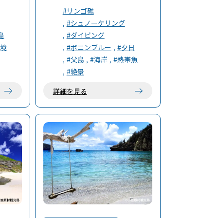
かなく陸
サンゴの欠片と砂浜で、海に入ると
#サンゴ礁
。白い砂
目の前の海底は砂地ですが、少し泳
#シュノーケリング
がお出迎
ぐとすぐに、砂地の両サイドにエダ
島
#ダイビング
サンゴの群集が広がっています。
秘境
#ボニンブルー
#夕日
#父島
#海岸
#熱帯魚
#絶景
詳細を見る