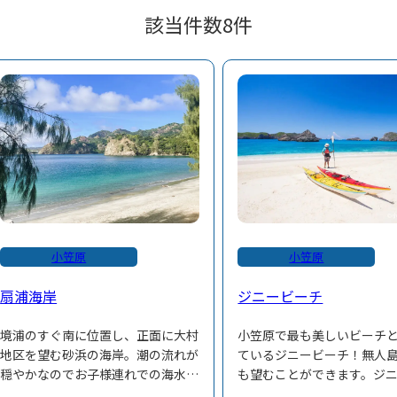
該当件数
8
件
小笠原
小笠原
扇浦海岸
ジニービーチ
境浦のすぐ南に位置し、正面に大村
小笠原で最も美しいビーチ
地区を望む砂浜の海岸。潮の流れが
ているジニービーチ！無人
穏やかなのでお子様連れでの海水浴
も望むことができます。ジ
におすすめ。駐車場・トイレ・シャ
チへ行くにはツアーなどで