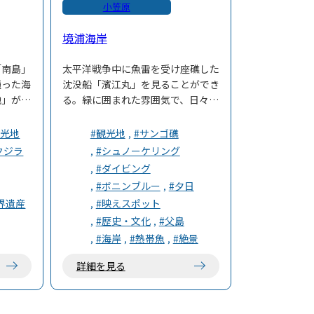
小笠原
境浦海岸
「南島」
太平洋戦争中に魚雷を受け座礁した
通った海
沈没船「濱江丸」を見ることができ
池」があ
る。緑に囲まれた雰囲気で、日々の
うな絶景
喧騒を忘れ静かに過ごせる浜辺。シ
気スポッ
ュノーケリングスポットとしても人
観光地
#観光地
#サンゴ礁
気。潮の流れが穏やかで初心者にも
クジラ
#シュノーケリング
然トンネ
おすすめ。
#ダイビング
滅した
#ボニンブルー
#夕日
の半化石
界遺産
#映えスポット
。
#歴史・文化
#父島
#海岸
#熱帯魚
#絶景
詳細を見る