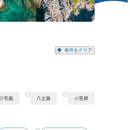
条件をクリア
三宅島
八丈島
小笠原