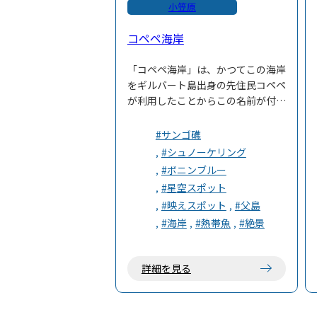
小笠原
コペペ海岸
「コペペ海岸」は、かつてこの海岸
をギルバート島出身の先住民コペペ
が利用したことからこの名前が付け
られました。エメラルドグリーンの
海と白い砂浜の広がる美しい海岸
#サンゴ礁
で、サンゴや色鮮やかな魚を見られ
#シュノーケリング
るシュノーケリングがおすすめで
#ボニンブルー
す。夜には天の川が綺麗に見られる
#星空スポット
星空の名所でもあります。
#映えスポット
#父島
#海岸
#熱帯魚
#絶景
詳細を見る