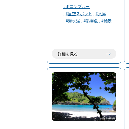
すすめ。
#ボニンブルー
#星空スポット
#父島
#海水浴
#熱帯魚
#絶景
詳細を見る