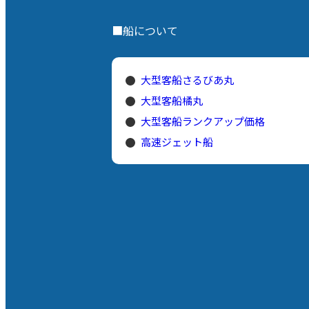
■船について
大型客船さるびあ丸
大型客船橘丸
大型客船ランクアップ価格
高速ジェット船