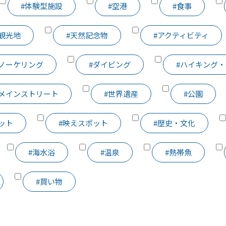
#体験型施設
#空港
#食事
#観光地
#天然記念物
#アクティビティ
ュノーケリング
#ダイビング
#ハイキング
#メインストリート
#世界遺産
#公園
ット
#映えスポット
#歴史・文化
#海水浴
#温泉
#熱帯魚
#買い物