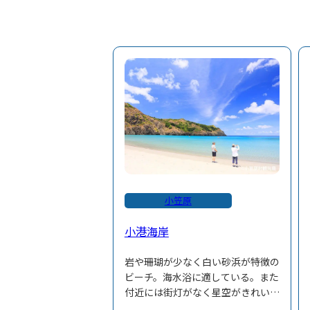
小笠原
小港海岸
岩や珊瑚が少なく白い砂浜が特徴の
ビーチ。海水浴に適している。また
付近には街灯がなく星空がきれいに
見える。スターウォッチングにもお