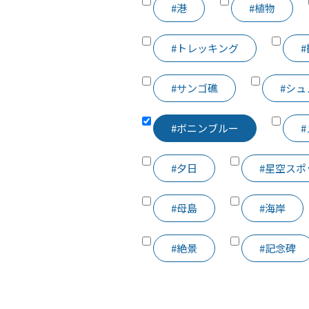
#港
#植物
#トレッキング
#サンゴ礁
#シ
#ボニンブルー
#夕日
#星空スポ
#母島
#海岸
#絶景
#記念碑