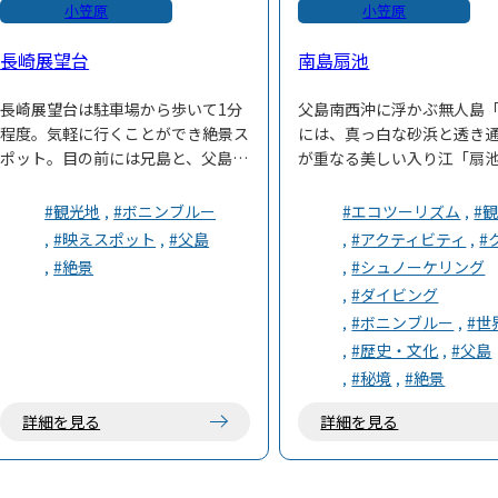
小笠原
小笠原
長崎展望台
南島扇池
長崎展望台は駐車場から歩いて1分
父島南西沖に浮かぶ無人島
程度。気軽に行くことができ絶景ス
には、真っ白な砂浜と透き
ポット。目の前には兄島と、父島と
が重なる美しい入り江「扇
兄島の間を通る兄島瀬戸を一望でき
ります。まるで別世界のよ
ボニンブルーの広い海がどこまでも
が広がっており、南島の人
#観光地
#ボニンブルー
#エコツーリズム
#
続いています。展望台の右下には小
トとして知られています。
#映えスポット
#父島
#アクティビティ
#
さなビーチがあり、そのビーチにか
波の浸食による石灰岩の天
#絶景
#シュノーケリング
けて深い青からスカイブルーに変化
ルや、およそ1000年前に絶
#ダイビング
する海の色のグラデーションが実に
「ヒロベソカタマイマイ」
#ボニンブルー
#世
見事です。
などを見ることができます
#歴史・文化
#父島
#秘境
#絶景
詳細を見る
詳細を見る