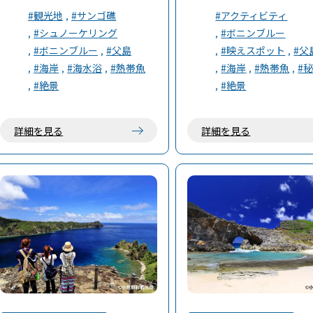
ワー、屋根付きの休憩所がある。
ックやボートで上陸するし
#観光地
#サンゴ礁
#アクティビティ
路で向かう事はできません
#シュノーケリング
#ボニンブルー
浜とどこまでも続く青い海
#ボニンブルー
#父島
#映えスポット
#父
え。
#海岸
#海水浴
#熱帯魚
#海岸
#熱帯魚
#
#絶景
#絶景
詳細を見る
詳細を見る