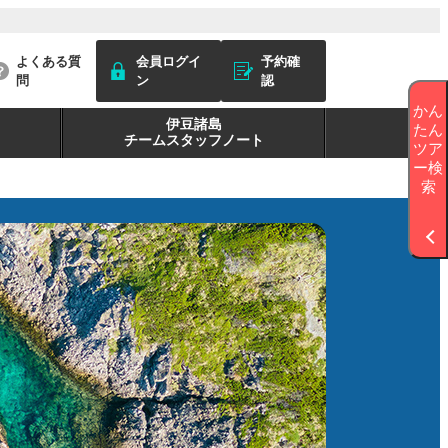
よくある質
会員ログイ
予約確
問
ン
認
かん
伊豆諸島
たん
チームスタッフノート
ツア
ー検
索