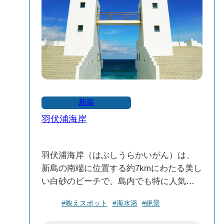
には満天の星空を堪能できます。
自然との調和：展望台周辺は自然に囲ま
れており、ハイキングや散策にも適した
場所です。
石山展望台（向山展望台）は、新島の自
然と海の美しさを感じることができる絶
好のスポットです。訪れる際は、周囲の
新島
自然環境を大切にし、静かな時間を楽し
羽伏浦海岸
んでください。
羽伏浦海岸（はぶしうらかいがん）は、
新島の南端に位置する約7kmにわたる美し
い白砂のビーチで、島内でも特に人気の
高い観光スポットです。エメラルドグリ
#映えスポット
#海水浴
#絶景
ーンの海と白い砂浜が織りなす景観は、
訪れる人々を魅了します。※羽伏浦海岸