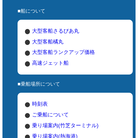
■船について
新島親水公園は、自然の美しさと島の文
化を感じることができる場所です。散策
大型客船さるびあ丸
や食事を楽しみながら、ゆったりとした
時間を過ごしてみてはいかがでしょう
大型客船橘丸
か。
大型客船ランクアップ価格
高速ジェット船
■乗船場所について
時刻表
ご乗船について
乗り場案内(竹芝ターミナル)
乗り場案内(熱海港)