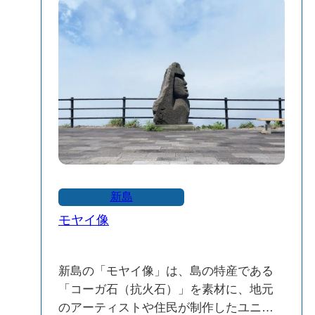
ます。
青い海と白い断崖。ここでしか見られな
自然環境の保全：和田浜の砂浜には海浜
い“新島ブルー”
植物が生育しており、自然環境の保全が
青く透き通った海と、真っ白な断崖のコ
図られています。また、人工リーフの整
ントラスト。
備により砂浜の侵食が抑えられていると
ただただ「すごい…」としか言葉が出て
されています。
こない景色が、そこには広がっていま
す。
⚠️ 注意点
遊泳禁止：和田浜海岸は遊泳禁止となっ
実はこの白い断崖と同じ岩が、新島全体
ており、海水浴はできません。サーフィ
の白い砂浜をつくっている秘密。羽伏浦
ンやボディボードを楽しむ際も、安全に
海岸もこの岩の恩恵を受けて、まるで南
新島
十分注意してください。
国のような白砂ビーチが続いています。
モヤイ像
さらに、この岩はなんと、イースター島
和田浜は、美しい星空やサーフィンを楽
の“モアイ像”にも似た有名なモニュメント
しむのに適した、静かで自然豊かなビー
の材料としても使われているんです！
新島の「モヤイ像」は、島の特産である
チです。訪れる際は、自然環境の保全に
「コーガ石（抗火石）」を素材に、地元
配慮しながら、ゆったりとした時間をお
のアーティストや住民が制作したユニー