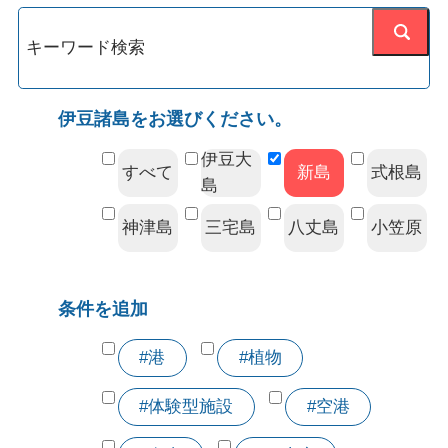
伊豆諸島をお選びください。
伊豆大
すべて
新島
式根島
島
神津島
三宅島
八丈島
小笠原
条件を追加
#港
#植物
#体験型施設
#空港