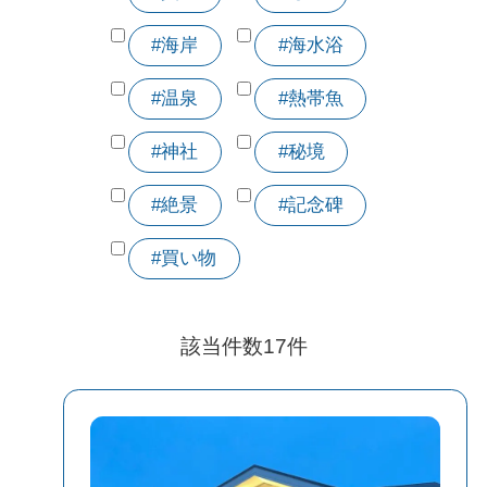
#海岸
#海水浴
#温泉
#熱帯魚
#神社
#秘境
#絶景
#記念碑
#買い物
該当件数
17
件