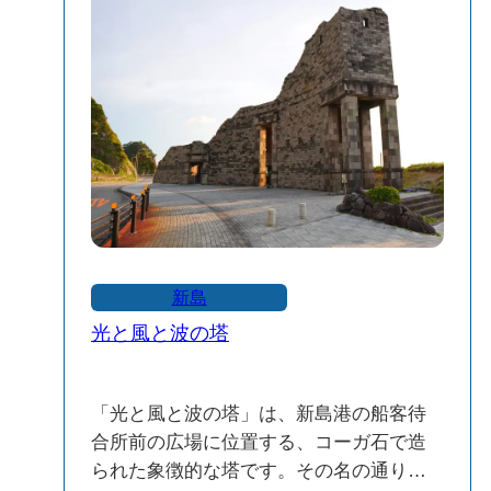
の透明度が増し、シュノーケリングにも
また、天照皇大神、八幡大神、春日大
適した環境となります。
神、東照宮も配祀されています。
桟橋での釣り：海岸に面した桟橋では釣
りを楽しむことができ、海水浴以外のア
🎎 例大祭と神事
クティビティも充実しています。
毎年12月8日に行われる例大祭では、「神
楽」と「獅子木遣り」が奉納されます。
🏖️ 設備とサービス
特に「獅子木遣り」は、雄雌2頭の獅子が
船客待合所：海岸近くには船客待合所が
木遣りの歌に合わせて舞う珍しい神事
あり、屋外シャワー、トイレ、自動販売
で、東京都の無形民俗文化財に指定され
機、売店などが整備されており、快適に
ています。この伝統は、子供たちによる
新島
過ごすことができます。
「子獅子」の舞などを通じて継承されて
光と風と波の塔
夏季の安全対策：例年7月下旬から8月末
います。
まで、日除け（ヒリー）が設置され、8月
中はライフセーバーが常駐し、遊泳区域
「光と風と波の塔」は、新島港の船客待
がブイで区切られるなど、安全対策が施
十三社神社は、新島の歴史と文化を感じ
合所前の広場に位置する、コーガ石で造
されています。
られる貴重なスポットです。訪れる際
られた象徴的な塔です。その名の通り、