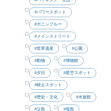
#パワースポット
#ボニンブルー
#メインストリート
#世界遺産
#公園
#動物
#博物館
#夕日
#星空スポット
#映えスポット
#歴史・文化
#水族館
#父島
#母島