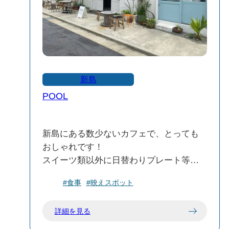
です 。
新島
POOL
新島にある数少ないカフェで、とっても
おしゃれです！
スイーツ類以外に日替わりプレート等も
あり、どれも美味しいと評判です！
#食事
#映えスポット
詳細を見る