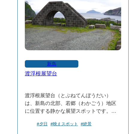
は渋谷フクラス西側広場に移設されてい
成分比較表もあり、地質学的な視点から
ます。
の展示。
化石や砂浜の成り立ちの解説：新島の砂
新島を訪れる際は、島内に点在するモヤ
浜を構成する成分を細かく展示。
イ像を巡りながら、島の自然や文化、そ
島の生物紹介：鳥や昆虫など、新島村の
して人々の温かさを感じてみてくださ
生き物を画像で紹介。
い。
田原遺跡のジオラマ：新島・田原遺跡か
ら出土した配石遺構を再現。
新島
古文書や流人帳の展示：1668年から1871
渡浮根展望台
年までの204年間にわたる流人帳（複製）
や、豊臣秀吉の「禁制」などを展示。
流人絵師の作品展示：英一蝶や宮川一
渡浮根展望台（とぶねてんぼうだい）
笑、懐月堂安度の作品を紹介。
は、新島の北部、若郷（わかごう）地区
に位置する静かな展望スポットです。コ
2階：サーフィン文化と特別展示
ーガ石で造られたアーチが目印で、若郷
60年代の手作りサーフボード展示：新島
#夕日
#映えスポット
#絶景
漁港や集落、さらに海の向こうに利島
のサーフィン文化の歴史を紹介。