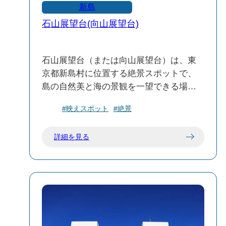
ンタルや販売は行っていないため、必要
新島
なものは各自で準備してください。
石山展望台(向山展望台)
風対策：塔の上部は風が強いことがある
ため、帽子などが飛ばされないよう注意
が必要です。
石山展望台（または向山展望台）は、東
京都新島村に位置する絶景スポットで、
「光と風と波の塔」は、新島の自然と文
島の自然美と海の景観を一望できる場所
化を感じられるスポットです。訪れる際
として知られています。新島の西部にあ
は、展望やBBQを楽しみながら、島の魅
#映えスポット
#絶景
るこの展望台は、特に夕日や星空の鑑賞
力を存分に味わってください。
スポットとしても人気があります。
詳細を見る
🌅 特徴と見どころ
絶景の眺望：展望台からは、新島の海岸
線や周辺の島々を一望でき、特に夕方に
は美しいサンセットを楽しむことができ
ます。
星空観賞：周囲の光害が少ないため、夜