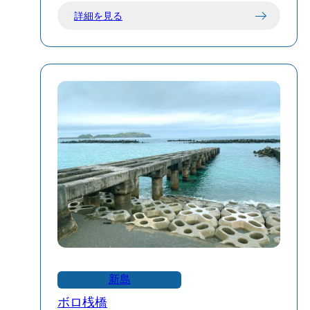
（としま）を一望できます。
詳細を見る
👨‍👩‍👧‍👦 家族連れにもおすすめ
🌄 特徴と見どころ
館内には、折り紙やお手玉、新島かるた
絶景のパノラマビュー：展望台からは、
などで遊べるスペースがあり、雨の日や
若郷漁港や集落を眼下に、晴れた日には
小さなお子様連れでも楽しめます。
遠く利島まで望むことができます。
コーガ石のアーチ：新島特産のコーガ石
新島村博物館は、新島の自然や歴史、文
で造られたアーチが特徴的で、写真映え
化を深く知ることができるスポットで
するスポットとしても人気です。
す。観光の前に立ち寄ることで、島の滞
静かな雰囲気：周囲は自然に囲まれてお
在がより充実したものになるでしょう。
り、静かで落ち着いた空気感が漂ってい
ます。
アクセス：新島港から車で約15〜25分。
若郷地区へは長いトンネルを通る必要が
あり、自転車での通行は禁止されていま
新島
す。レンタカーや村の無料バス「ふれあ
ボロ桟橋
いバス」を利用するのがおすすめです。