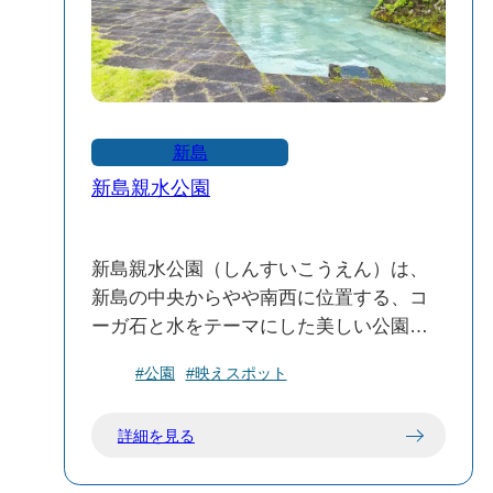
ルでの利用が可能です。
営業時間：年中無休で24時間開放されて
います。ただし、清掃作業などで一時的
に利用できない場合があります。
料金：入浴は無料ですが、温水シャワー
新島
は有料（100円/5分）です。
新島親水公園
設備：男女別の更衣室、コインロッカ
ー、トイレ、温水シャワーなどの基本的
な設備が整っています。
新島親水公園（しんすいこうえん）は、
新島の中央からやや南西に位置する、コ
🌅 ロケーションと景観
ーガ石と水をテーマにした美しい公園で
温泉は新島の西側に位置し、海を望む絶
す。敷地内には、自然と調和したレスト
好のロケーションにあります。夕方には
#公園
#映えスポット
ハウスも併設されており、観光や散策の
美しいサンセットを、天気の良い夜には
合間にリラックスできるスポットとして
満天の星空を楽しむことができます。ま
詳細を見る
親しまれています。
た、丘の上にある露天風呂からは、海と
空が一体となった絶景を堪能できます。