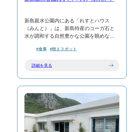
新島親水公園内にある「れすとハウス
（みんと）」は、新島特産のコーガ石と
水が調和する自然豊かな公園を眺めなが
ら食事や休憩ができるカジュアルなレス
#食事
#映えスポット
トラン＆カフェで、11:00～15:30（夏季は
～16:30）に営業、不定休のため訪問前に
詳細を見る
最新情報チェックが◎
明日葉と島のりを使ったチャーハンやパ
スタ、赤イカのサラダライス、タコライ
スなど島の旬食材が楽しめ、現地の方に
も、観光客にも好評で美味しいとの声が
寄せられています 。ランチ利用が特に人
気で、景色・ボリューム・味のバランス
が良好との評価も多く、立ち寄りやすく
島旅のひとときを彩るおすすめスポット