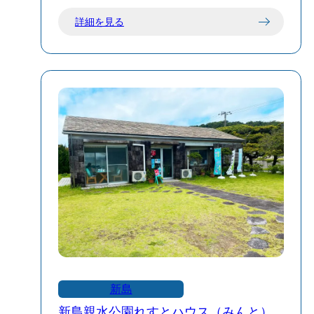
材をふんだんに使ったメニューが揃いま
詳細を見る
す。
ランチ（11:30〜13:30）とディナー
（17:30〜20:00頃、時期により変動）の二
部制で営業、定休日は不定休なので最新
情報の確認がおすすめです。
島民にも観光客にも利用しやすく、清潔
でカジュアルな空間の中で、新島らし
い“島めし”を気軽に楽しめる一軒です。
新島
新島親水公園れすとハウス（みんと）