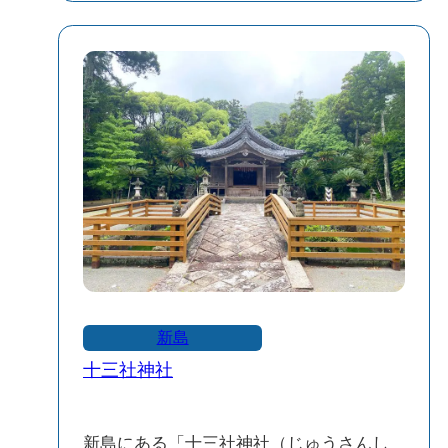
🐾 特徴と見どころ
コーガ石の彫刻：新島で採れる軽量で加
工しやすいコーガ石を使用し、動物たち
の特徴を細部まで表現した彫刻が魅力で
す。
遊具の併設：滑り台やアスレチックなど
の遊具もあり、子どもたちが遊びながら
楽しめるスポットとして人気です。
静かな環境：都立羽伏浦公園や羽伏浦キ
ャンプ場に隣接しており、自然に囲まれ
た静かな環境でゆったりとした時間を過
ごせます。
新島
十三社神社
「石の動物園」は、家族連れや自然を楽
しみたい方におすすめのスポットです。
新島の自然とアートが融合したこの場所
新島にある「十三社神社（じゅうさんし