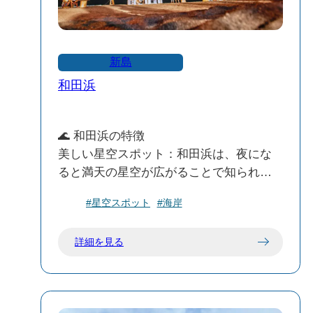
・下から見るには… 羽伏浦海岸（はぶ
しうらかいがん）の奥、砂浜を歩いてい
新島
くとその姿が目の前に現れます。ただ
和田浜
し、波や風雨による浸食が激しく、崖の
下は非常に危険な場所。手前から安全に
眺めるようにしましょう。
🌊 和田浜の特徴
美しい星空スポット：和田浜は、夜にな
・上から見るには… 大峰山の登山道を
ると満天の星空が広がることで知られて
利用して、上から白ママ断崖を一望する
います。都会の喧騒から離れ、静かな浜
ことも可能です。こちらも足元に注意し
#星空スポット
#海岸
辺で星空を眺めるのに最適な場所です。
ながら、自然と向き合う心持ちで。
サーフィン・ボディボード向け：和田浜
詳細を見る
海岸は遊泳禁止ですが、サーフィンやボ
※いずれにせよ、崖の奥に入り込むこと
ディボードは可能です。東からのオフシ
は絶対にやめてください。自然は美しく
ョア風が吹くビーチブレイクのポイント
もあり、時にとても厳しいのです。
で、初心者から中級者向けの波が楽しめ