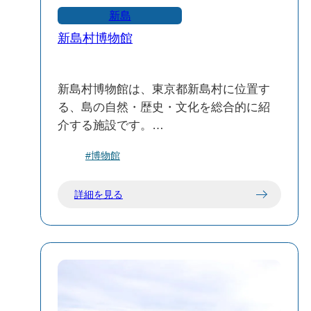
いった意味を持つ「もやい」から名付け
新島
られました。これは、島民の協力と連帯
新島村博物館
の精神を象徴しています。
📍 新島内のモヤイ像スポット
新島村博物館は、東京都新島村に位置す
新島には50体以上のモヤイ像が点在して
る、島の自然・歴史・文化を総合的に紹
おり、特に「モヤイの丘」には多くの像
介する施設です。
が集まっています。これらの像は、プロ
新島の特産であるコーガ石を積み上げた
の彫刻家や島民、観光客によって制作さ
#博物館
ピラミッド型の建物が特徴で、島のシン
れ、さまざまな表情やデザインが楽しめ
ボル的存在となっています。
ます。
詳細を見る
🖼️ 展示内容
🏙️ 渋谷のモヤイ像との関係
1階：自然と歴史の常設展示
渋谷駅西口にあるモヤイ像は、1980年に
新島・式根島の地質と成り立ち：電子パ
新島村が東京都への移管100周年を記念し
ネルと音声ガイド（日本語・英語）で解
て寄贈したものです。
説。
この像もコーガ石で作られており、現在
コーガ石とリパリ島の軽石の比較展示：