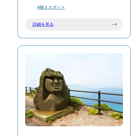
は、自然と調和した神聖な空間で、静か
自然の要素を感じられる場所として、多
黒根海岸は、新島到着後すぐに立ち寄れ
#映えスポット
なひとときをお過ごしください。
くの観光客に親しまれています。
る利便性と、白砂の美しいビーチ、充実
した設備が魅力のスポットです。海水浴
詳細を見る
🌅 特徴と見どころ
や釣り、のんびりとした時間を過ごすの
展望スポット：塔の上部からは、地内
に最適な場所として、多くの人々に親し
島、三郎浜、湯の浜露天温泉などを一望
まれています。
できるパノラマビューが楽しめます。
BBQ施設：1階の室内にはBBQ施設があ
り、屋内外でバーベキューを楽しむこと
ができます。利用は無料ですが、事前予
約が必要です。
コーガ石の建築：新島特産のコーガ石を
使用した建築で、島の自然と調和したデ
ザインが特徴です。
🔔 利用時の注意点
BBQ施設の利用：炭や網、食材などのレ