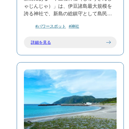
で、心温まるひとときをお過ごしくださ
ゃじんじゃ）」は、伊豆諸島最大規模を
い。
誇る神社で、新島の総鎮守として島民に
親しまれています。「明神さま」とも呼
#パワースポット
#神社
ばれ、島の歴史と文化を象徴する存在で
す。
詳細を見る
🕊️ 歴史と由緒
十三社神社の創建は592年頃と伝えられて
いますが、正確な時期は不詳です。伊豆
諸島の開拓神である事代主命（ことしろ
ぬしのみこと）とその御子・大三王子明
神をはじめとする13柱の神々を祀ってお
り、これが社名の由来となっています。
1649年の火災により現在地に遷座され、
1718年には神祇官より「正一位」の神階
を授けられました。現在の本殿は1933
年、拝殿は1940年に再建されたもので