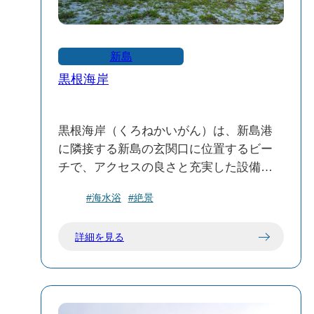
す。
⛩️ 祭神
新島
主祭神は事代主命で、以下の12柱の神々
黒根海岸
を合祀しています：
大三王子明神
弟三王子明神
黒根海岸（くろねかいがん）は、新島港
御蔵沢明神
に隣接する新島の玄関口に位置するビー
泊御途口大后明神
チで、アクセスの良さと充実した設備か
野伏若御子明神
ら、観光客や家族連れに人気のスポット
早嶋太前御前明神
#海水浴
#絶景
です。
若郷宮造明神
淡井姫后明神
詳細を見る
🌊 特徴と魅力
冨蔵根后明神
白砂の遠浅ビーチ：コーガ石を含む白砂
鵜渡根后明神
が広がる遠浅の海岸で、波が穏やかで泳
鉈折御子明神
ぎやすく、家族連れにも適しています。
瀬戸明神
高い透明度：夏季には黒潮の影響で海水