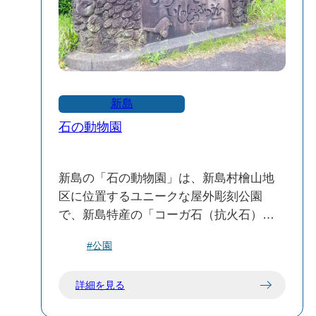
ボロ桟橋は、新島の自然と歴史を感じら
れるスポットです。訪れる際は、自然環
境の保全に配慮しながら、ゆったりとし
た時間をお過ごしください。
新島
石の動物園
新島の「石の動物園」は、新島村檜山地
区に位置するユニークな屋外彫刻公園
で、新島特産の「コーガ石（抗火石）」
を使って制作された30体以上の動物彫刻
#公園
が並んでいます。象やライオン、猿、カ
メなど、子どもたちに親しみやすい動物
詳細を見る
たちがリアルかつ可愛らしく表現されて
おり、訪れる人々を楽しませています。