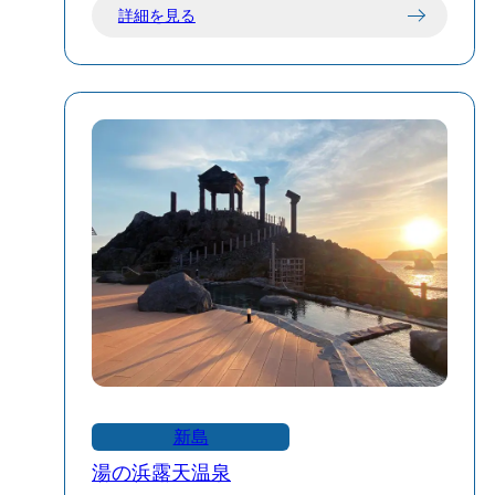
詳細を見る
全域は遊泳禁止です（サーフィン・ボデ
ィボードは可）。
🌊 特徴と魅力
長大な砂浜：約7kmにわたる白砂のビーチ
が広がり、散歩やジョギングに最適で
す。
自然の美しさ：周囲には自然豊かな風景
が広がり、リラックスした時間を過ごす
ことができます。
羽伏浦海岸は、新島の自然美と海の魅力
を存分に楽しめるスポットです。訪れる
際は、日焼け対策や水分補給を忘れず
に、安全で楽しい時間をお過ごしくださ
新島
い。
湯の浜露天温泉