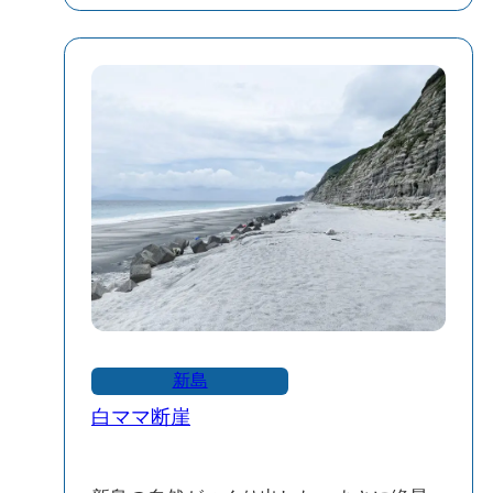
新島
白ママ断崖