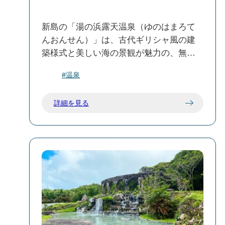
新島の「湯の浜露天温泉（ゆのはまろて
んおんせん）」は、古代ギリシャ風の建
築様式と美しい海の景観が魅力の、無料
で24時間利用可能な混浴の露天温泉で
#温泉
す。新島港から徒歩約10分の距離にあ
り、観光客や地元の人々に親しまれてい
詳細を見る
ます。
🏛️ 特徴と施設概要
建築様式：新島特産の「コーガ石」を使
用し、古代ギリシャ風の建築が特徴で
す。
浴槽の種類：大小6つの湯壺があり、熱湯
からぬる湯、足湯までさまざまな温度の
湯を楽しめます。
混浴：水着着用が必須で、家族やカップ