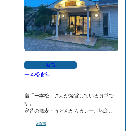
新島
一本松食堂
宿「一本松」さんが経営している食堂で
す。
定番の蕎麦・うどんからカレー、地魚を
使った定食、さらに季節限定のアシタバ
#食事
うどんや明日葉天そばなど、島の旬の素