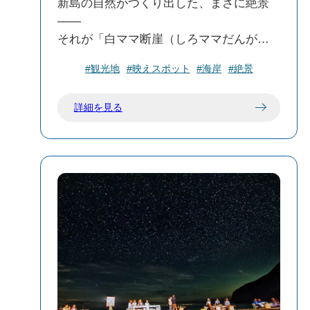
新島の自然がつくり出した、まさに絶景
——
それが「白ママ断崖（しろママだんが
い）」です。
#観光地
#映えスポット
#海岸
#絶景
地元では“シークレットポイント”とも呼ば
詳細を見る
れるこの場所。
高さ30m〜250mもの真っ白な断崖が、な
んと約7kmにもわたって続いています。
「ママ」とは、新島の方言で「崖」のこ
と。その名の通り、目の前にそびえ立つ
のは火山灰が固まってできた巨大な白い
壁。まるで時間が止まったかのような、
静かな迫力に包まれます。
■どこから見る？白ママ断崖の楽しみ方
白ママ断崖は、下から見上げるルートと
上から見渡すルートの2通りがあります。