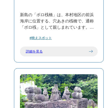
駐車場：展望台付近に駐車スペースがあ
ります。
新島の「ボロ桟橋」は、本村地区の前浜
海岸に位置する、穴あきの桟橋で、通称
📝 おすすめの楽しみ方
「ボロ桟」として親しまれています。そ
夕日や星空観賞：展望台は夕日や星空の
の独特な風貌から、フォトジェニックな
観賞スポットとしても知られています。
#映えスポット
映えスポットとして知られ、特に夕暮れ
周辺の散策：展望台から若郷前浜海岸や
時には多くの人々が訪れます。
淡井浦海岸へも徒歩でアクセス可能で
詳細を見る
す。
📸 ボロ桟橋の魅力
飲食の準備：若郷地区には飲食店が少な
フォトジェニックなスポット：穴の開い
いため、事前にお弁当や飲み物を用意し
た桟橋が海に向かって伸びる姿は、写真
ておくと安心です。
映えする風景として人気があります。
夕日の名所：夕暮れ時には、桟橋越しに
渡浮根展望台は、新島の自然と歴史を感
沈む夕日が美しく、地元の人々や観光客
じられる絶景スポットです。訪れる際
が集まるスポットとなっています。
は、自然環境の保全に配慮しながら、ゆ
ったりとした時間をお過ごしください。