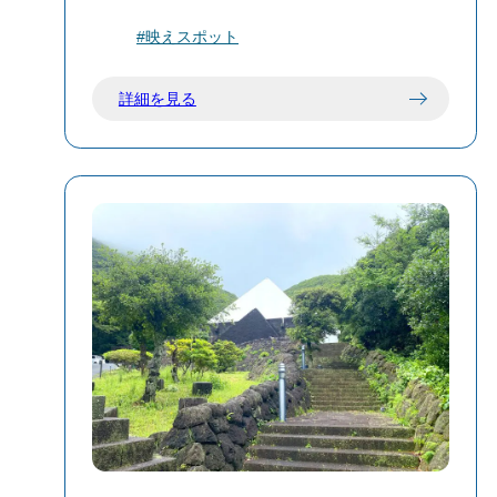
過ごしください。
クな石像群です。
#映えスポット
イースター島の「モアイ像」をモデルに
しつつも、新島独自の文化や精神が込め
詳細を見る
られています。
🪨 コーガ石とは？
コーガ石は、新島とイタリアのリーパリ
島でのみ採掘される希少な火山岩で、軽
量かつ加工が容易な特性を持ちます。こ
の石は、建築材や彫刻の素材として古く
から利用されており、モヤイ像の制作に
も適しています。
🗿 モヤイ像の由来と意味
「モヤイ」という名称は、イースター島
の「モアイ像」に由来しつつも、新島の
方言で「力を合わせる」「助け合う」と