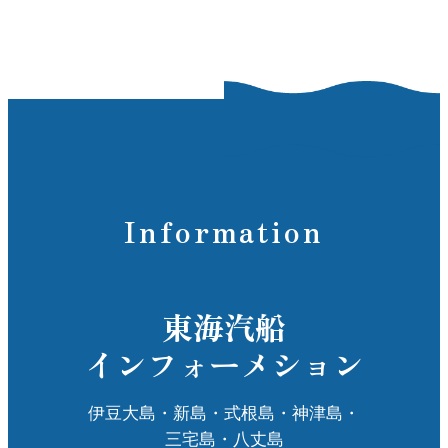
🌿 特徴と魅力
コーガ石のアーチと噴水：新島特産のコ
👣 アクセスと注意点
ーガ石を使用したアーチ状のオブジェが
アクセス：新島港から徒歩約10分。
特徴で、その手前には岩山から水が流れ
水着の持参：水着の着用が必須です。島
落ちる美しい噴水があります。これらの
内のお土産屋さんで購入することもでき
デザインは、石と水の調和をテーマにし
ますが、事前に準備しておくことをおす
ています。
すめします。
親水空間：公園内には水辺の遊歩道や池
利用マナー：混浴のため、周囲の人々へ
があり、訪れる人々が水と触れ合いなが
Information
の配慮を忘れずに。また、足湯は水着が
ら自然を楽しむことができます。
なくても利用可能です。
レストハウス「みんと」：公園内には
「みんと」というレストハウスがあり、
新島の自然と文化を感じながら、心身と
東海汽船
明日葉と島のりのパスタや赤イカのサラ
もにリフレッシュできる「湯の浜露天温
ダライスなど、新島の新鮮な食材を使用
インフォーメション
泉」。訪れる際は、自然の美しさと温泉
した料理を楽しむことができます。ま
の温もりを存分に楽しんでください。
た、テイクアウトメニューもあり、ピク
伊豆大島・新島・式根島・神津島・
ニック気分で公園内で食事を楽しむこと
三宅島・八丈島
もできます。