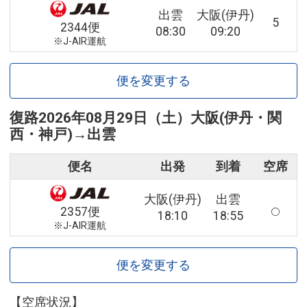
出雲
大阪(伊丹)
5
2344便
08:30
09:20
※J-AIR運航
便を変更する
復路
2026年08月29日（土）
大阪(伊丹・関
西・神戸)
→
出雲
便名
出発
到着
空席
大阪(伊丹)
出雲
2357便
18:10
18:55
※J-AIR運航
便を変更する
【空席状況】