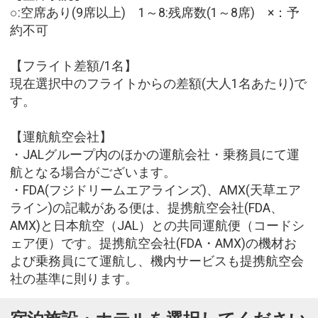
○:空席あり(9席以上) 1～8:残席数(1～8席) ×：予
約不可
【フライト差額/1名】
現在選択中のフライトからの差額(大人1名あたり)で
す。
【運航航空会社】
・JALグループ内のほかの運航会社・乗務員にて運
航となる場合がございます。
・FDA(フジドリームエアラインズ)、AMX(天草エア
ライン)の記載がある便は、提携航空会社(FDA、
AMX)と日本航空（JAL）との共同運航便（コードシ
ェア便）です。提携航空会社(FDA・AMX)の機材お
よび乗務員にて運航し、機内サービスも提携航空会
社の基準に則ります。